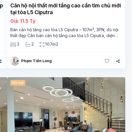
ẹp
Căn hộ nội thất mới tầng cao cần tìm chủ mới
tại tòa L5 Ciputra
Giá: 11.5 Tỷ
Bán căn hộ tầng cao tòa L5 Ciputra – 107m², 3PN, đủ nội
thất đẹp Cần bán căn hộ tầng cao tòa L5 Ciputra, diện
g
tích 107m², thiết kế 3 phòng ngủ – 2 vệ sinh, không gian
3
2
107m2
rộng thoáng. Căn
Phạm Tiến Long
Nổi bật