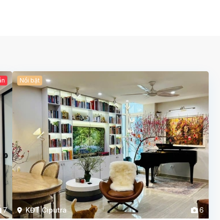
ẫn
Nổi bật
7
KĐT Ciputra
6