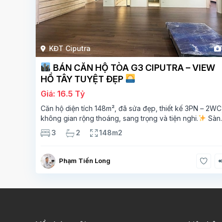
KĐT Ciputra
BÁN CĂN HỘ TÒA G3 CIPUTRA – VIEW
HỒ TÂY TUYỆT ĐẸP
Giá: 16.5 Tỷ
Căn hộ diện tích 148m², đã sửa đẹp, thiết kế 3PN – 2WC
không gian rộng thoáng, sang trọng và tiện nghi.
Sàn
gỗ cao cấp, ánh sáng tự nhiên chan hòa, view hồ Tây đ
3
2
148m2
giá – mang lại
Phạm Tiến Long