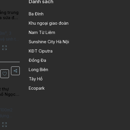
Danh sách
ầng trung
Ba Đình
ra sửa đẹp
ao
Khu ngoại giao đoàn
Nam Từ Liêm
3m², 3
ệ sinh tại
Sunshine City Hà Nội
putra Hanoi
City. Căn
KĐT Ciputra
 kỹ, chất
Đống Đa
n gỗ, bếp
ng gian
Long Biên
Thông tin
Tây Hồ
 tích:
Ecopark
t thự
hố Ngọc
iên
t 100m2
 dựng
 3 phòng
tắm 1