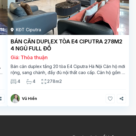
14
KĐT Ciputra
15
BÁN CĂN DUPLEX TÒA E4 CIPUTRA 278M2
4 NGỦ FULL ĐỒ
Giá: Thỏa thuận
,
Bán căn duplex tầng 20 tòa E4 Ciputra Hà Nội Căn hộ mới
rộng, sang chảnh, đầy đủ nội thất cao cấp. Căn hộ gồm 2
ắt
tầng. Tầng 1 rộng 142m2 bao gồm phòng khách, phòng
4
4
278m2
ăn, phòng bếp, 2 phòng ngủ,
Vũ Hiền