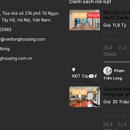
Danh sách nổi bật
Bán căn hộ t
, Tòa nhà số 27A phố Tô Ngọc
Nổi bật
Khuyến mại hấp dẫn
tòa E1 Ciput
 Tây Hồ, Hà Nội, Việt Nam.
chất lượng c
Giá: 11,8 Tỷ
22983
Bán căn hộ 12
y@vietlonghousing.com
phòng ngủ, 2 v
khu đô thị Ci
3
2
tlong
International 
123m2
hộ đã sửa mới
nghousing.com.vn
lượng cao, sà
hiện đại, khô
Phạm
thoáng sáng. 
KĐT Ciputra
7
Tiến Long
căn hộ: Diện
Cho thuê biệ
Nổi bật
trong ngõ p
Thụy Long B
Giá: 35 Triệu
Diện tích đấ
Diện tích xây
90m2x3 tầng
3
3
ngủ 3 phòng 