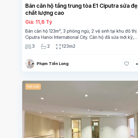
Bán căn hộ tầng trung tòa E1 Ciputra sửa đ
chất lượng cao
Giá: 11,8 Tỷ
Bán căn hộ 123m², 3 phòng ngủ, 2 vệ sinh tại khu đô thị
Ciputra Hanoi International City. Căn hộ đã sửa mới kỹ,
chất lượng cao, sàn gỗ, bếp hiện đại, không gian thoán
3
2
123m2
sáng. Thông tin căn hộ: Diện tích:
Phạm Tiến Long
Nổi bật