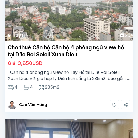
Tây Hồ
20
Cho thuê Căn hộ Căn hộ 4 phòng ngủ view hồ
tại D’le Roi Soleil Xuan Dieu
Giá: 3,850USD
Căn hộ 4 phòng ngủ view hồ Tây Hồ tại D’le Roi Soleil
Xuan Dieu với giá hợp lý Diện tích sống là 235m2, bao gồm 4
phòng ngủ, 4 phòng tắm, một ban công có kích thước tốt với
4
4
235m2
view
Cao Văn Hưng