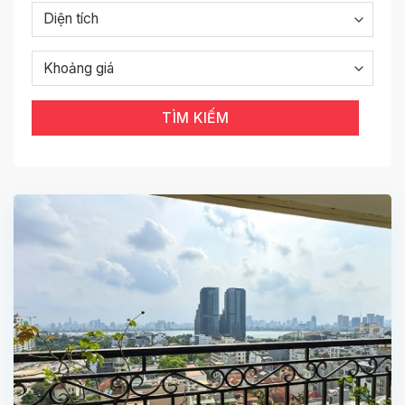
An ninh & dịch vụ chuyên nghiệp
Gần trường quốc tế & trung tâm mua sắm
Liên hệ VietLong Housing để xem nhà và nhận
TÌM KIẾM
báo giá ngay hôm nay!