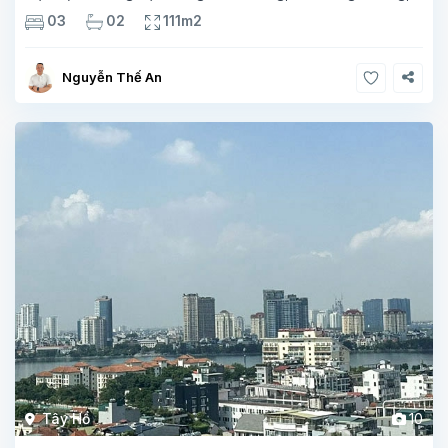
nhìn ra Hồ Tây rất đẹp Bếp đầy đủ thiết bị: tủ lạnh lớn, lò vi
03
02
111m2
sóng,
Nguyễn Thế An
Tây Hồ
10