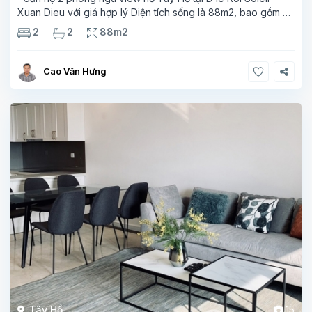
Xuan Dieu với giá hợp lý Diện tích sống là 88m2, bao gồm 3
phòng ngủ, 2 phòng tắm, một ban công có kích thước tốt với
2
2
88m2
view
Cao Văn Hưng
Tây Hồ
15