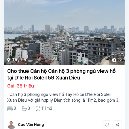
Tây Hồ
22
Cho thuê Căn hộ Căn hộ 3 phòng ngủ view hồ
tại D’le Roi Soleil 59 Xuan Dieu
Giá: 35 triệu
Căn hộ 3 phòng ngủ view hồ Tây Hồ tại D’le Roi Soleil
Xuan Dieu với giá hợp lý Diện tích sống là 111m2, bao gồm 3
phòng ngủ, 3 phòng tắm, một ban công có kích thước tốt với
3
3
111m2
view
Cao Văn Hưng