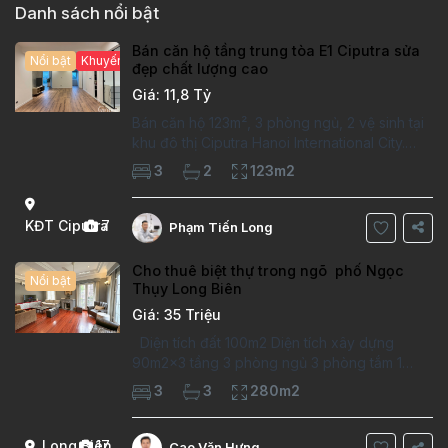
Danh sách nổi bật
Bán căn hộ tầng trung tòa E1 Ciputra sửa
Nổi bật
Khuyến mại hấp dẫn
đẹp chất lượng cao
Giá: 11,8 Tỷ
Bán căn hộ 123m², 3 phòng ngủ, 2 vệ sinh tại
khu đô thị Ciputra Hanoi International City.
Căn hộ đã sửa mới kỹ, chất lượng cao, sàn
3
2
123m2
gỗ, bếp hiện đại, không gian thoáng sáng.
Thông tin căn hộ: Diện tích:
KĐT Ciputra
7
Phạm Tiến Long
Cho thuê biệt thự trong ngõ phố Ngọc
Nổi bật
Thụy Long Biên
Giá: 35 Triệu
Diện tích đất 100m2 Diện tích xây dựng
90m2x3 tầng 3 phòng ngủ 3 phòng tắm 1
phòng làm việc Vị trí ý tưởng 10 phút đi bộ tới
3
3
280m2
trường việt pháp Ngôi nhà được thiết kế theo
kiểu phát cổ,trong khu dân
Long Biên
17
Cao Văn Hưng