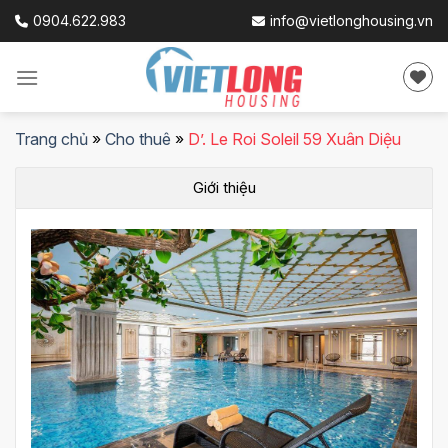
Skip
0904.622.983
info@vietlonghousing.vn
to
content
Trang chủ
»
Cho thuê
»
D’. Le Roi Soleil 59 Xuân Diệu
Giới thiệu