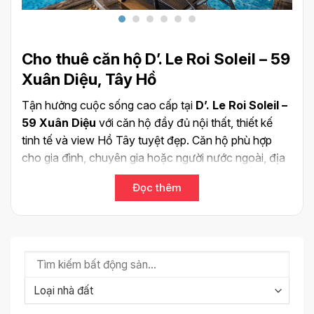
Cho thuê căn hộ D’. Le Roi Soleil – 59
Xuân Diệu, Tây Hồ
Tận hưởng cuộc sống cao cấp tại
D’. Le Roi Soleil –
59 Xuân Diệu
với căn hộ đầy đủ nội thất, thiết kế
tinh tế và view Hồ Tây tuyệt đẹp. Căn hộ phù hợp
cho gia đình, chuyên gia hoặc người nước ngoài, địa
điểm đắc đạo gần trung tâm, an ninh 24/7, nhiều tiện
Đọc thêm
ích nội khu như hồ bơi, gym, siêu thị, nhà hàng, khu
thư giãn, và kết nối dễ dàng đến UNIS, SIS, Hanoi
Academy.
Điểm nổi bật:
View thoáng sang Hồ Tây
Full nội thất hiện đại