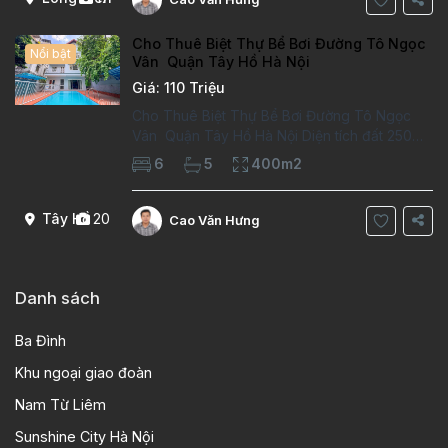
Cho Thuê Biệt Thự Bể Bơi Đường Tô Ngọc
Nổi bật
Vân Quận Tây Hồ Hà Nội
Giá: 110 Triệu
Cho Thuê Biệt Thự Bể Bơi Đường Tô Ngọc
Vân Quận Tây Hồ Hà Nội Diện tích đất 250m2
Diện tích xây dựng 100m2 Xây 4 tầng, 6
6
5
400m2
phòng ngủ 5 phòng tắm Tầng 1, , phòng
khách , phòng bếp-1wc Tầng 2, 2 phòng
Tây Hồ
20
Cao Văn Hưng
Danh sách
Ba Đình
Khu ngoại giao đoàn
Nam Từ Liêm
Sunshine City Hà Nội