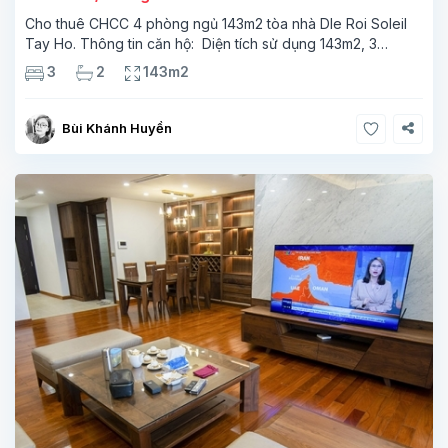
Cho thuê CHCC 4 phòng ngủ 143m2 tòa nhà Dle Roi Soleil
Tay Ho. Thông tin căn hộ: Diện tích sử dụng 143m2, 3
phòng ngủ, 2 phòng tắm, phòng khách, phòng bếp, ban
3
2
143m2
công. Tầng trung, nhiều ánh sáng Thiết kế nội thất
Bùi Khánh Huyền