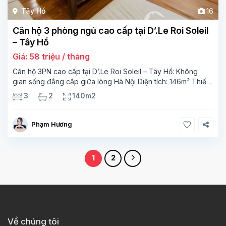
Tây Hồ
16
Căn hộ 3 phòng ngủ cao cấp tại D’.Le Roi Soleil
– Tây Hồ
Giá: 58 triệu / tháng
Căn hộ 3PN cao cấp tại D’.Le Roi Soleil – Tây Hồ: Không
gian sống đẳng cấp giữa lòng Hà Nội Diện tích: 146m² Thiết
kế: 3 phòng ngủ ngập tràn ánh sáng tự nhiên, 2 phòng tắm
3
2
140m2
hiện đại Phòng khách rộng
Phạm Hương
1
2
Về chúng tôi