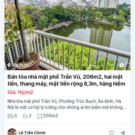
Ba Đình
7
Bán tòa nhà mặt phố Trấn Vũ, 206m2, hai mặt
tiền, thang máy, mặt tiền rộng 8,3m, hàng hiếm
Giá: 1tỷ/m2
Nhà tòa mặt phố Trấn Vũ, Phường Trúc Bạch, Ba Đình, Hà
Nội là một cơ hội lý tưởng cho những ai tìm kiếm một không
gian sống và kinh doanh đẳng cấp. Với thiết kế hiện đại và
3
2
206m2
đầy
Lê Tiến Chính