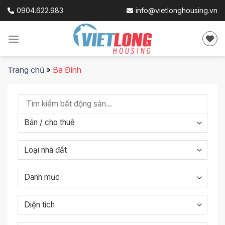
Skip
0904.622.983
info@vietlonghousing.vn
to
content
Trang chủ
»
Ba Đình