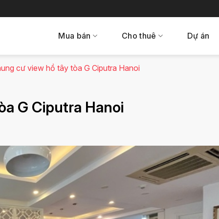
Mua bán
Cho thuê
Dự án
ung cư view hồ tây tòa G Ciputra Hanoi
òa G Ciputra Hanoi