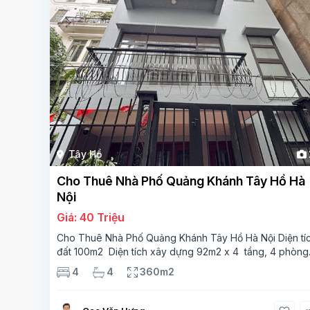
Tây Hồ
Cho Thuê Nhà Phố Quảng Khánh Tây Hồ Hà
Nội
Giá: 40 Triệu
Cho Thuê Nhà Phố Quảng Khánh Tây Hồ Hà Nội Diện tí
đất 100m2 Diện tích xây dựng 92m2 x 4 tầng, 4 phòng
ngủ 3 phòng tắm Tầng 1 – phòng bếp-1wc Tầng 2–
4
4
360m2
phòng khách , 1 phòng ngủ,1 phòng tắm Tầng 3- 2