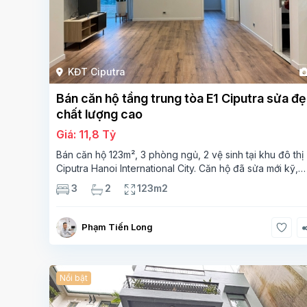
KĐT Ciputra
Bán căn hộ tầng trung tòa E1 Ciputra sửa đ
chất lượng cao
Giá: 11,8 Tỷ
Bán căn hộ 123m², 3 phòng ngủ, 2 vệ sinh tại khu đô thị
Ciputra Hanoi International City. Căn hộ đã sửa mới kỹ,
chất lượng cao, sàn gỗ, bếp hiện đại, không gian thoán
3
2
123m2
sáng. Thông tin căn hộ: Diện tích:
Phạm Tiến Long
Nổi bật