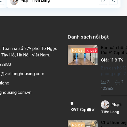
Phạm Tiến Long
Danh sách nổi bật
Bán căn hộ t
, Tòa nhà số 27A phố Tô Ngọc
Nổi bật
Khuyến mại hấp dẫn
tòa E1 Ciput
 Tây Hồ, Hà Nội, Việt Nam.
chất lượng c
Giá: 11,8 Tỷ
22983
Bán căn hộ 12
y@vietlonghousing.com
phòng ngủ, 2 v
khu đô thị Ci
3
2
tlong
International 
123m2
hộ đã sửa mới
nghousing.com.vn
lượng cao, sà
hiện đại, khô
Phạm
thoáng sáng. 
KĐT Ciputra
7
Tiến Long
căn hộ: Diện
Cho thuê biệ
Nổi bật