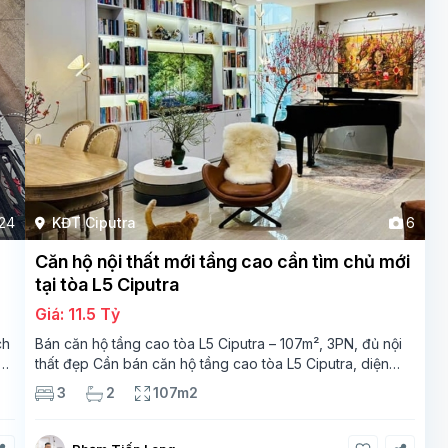
24
KĐT Ciputra
6
Căn hộ nội thất mới tầng cao cần tìm chủ mới
tại tòa L5 Ciputra
Giá: 11.5 Tỷ
ch
Bán căn hộ tầng cao tòa L5 Ciputra – 107m², 3PN, đủ nội
thất đẹp Cần bán căn hộ tầng cao tòa L5 Ciputra, diện
tích 107m², thiết kế 3 phòng ngủ – 2 vệ sinh, không gian
3
2
107m2
rộng thoáng. Căn