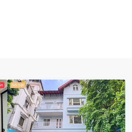
ẫn
Nổi bật