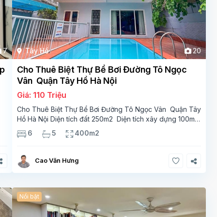
7
Tây Hồ
20
ẹp
Cho Thuê Biệt Thự Bể Bơi Đường Tô Ngọc
Vân Quận Tây Hồ Hà Nội
Giá: 110 Triệu
Cho Thuê Biệt Thự Bể Bơi Đường Tô Ngọc Vân Quận Tây
Hồ Hà Nội Diện tích đất 250m2 Diện tích xây dựng 100m2
g
Xây 4 tầng, 6 phòng ngủ 5 phòng tắm Tầng 1, , phòng
6
5
400m2
khách , phòng bếp-1wc Tầng 2, 2 phòng
Cao Văn Hưng
Nổi bật