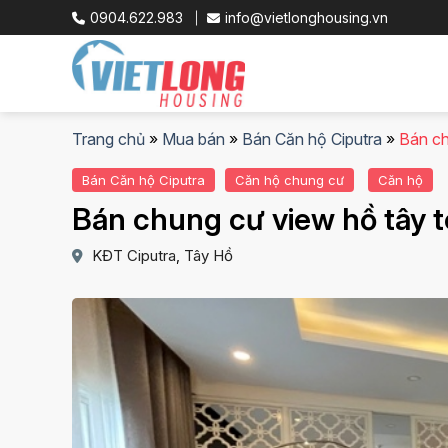
Skip
0904.622.983
info@vietlonghousing.vn
to
content
Trang chủ
»
Mua bán
»
Bán Căn hộ Ciputra
»
Bán ch
Bán Căn hộ Ciputra
Căn hộ chung cư
Căn hộ
Bán chung cư view hồ tây t
KĐT Ciputra
Tây Hồ
,