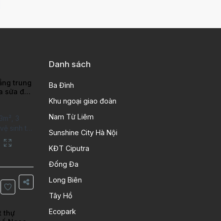
Danh sách
ầng trung
Ba Đình
ra sửa đẹp
ao
Khu ngoại giao đoàn
Nam Từ Liêm
3m², 3
ệ sinh tại
Sunshine City Hà Nội
putra Hanoi
City. Căn
KĐT Ciputra
 kỹ, chất
Đống Đa
n gỗ, bếp
ng gian
Long Biên
Thông tin
Tây Hồ
 tích:
Ecopark
t thự