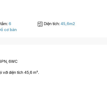
 tắm:
6
Diện tích:
45,6m2
ồ cơ bản
, 6PN, 6WC
 với diện tích 45,6 m².