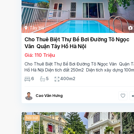
Tây Hồ
Cho Thuê Biệt Thự Bể Bơi Đường Tô Ngọc
Vân Quận Tây Hồ Hà Nội
Giá: 110 Triệu
Cho Thuê Biệt Thự Bể Bơi Đường Tô Ngọc Vân Quận T
Hồ Hà Nội Diện tích đất 250m2 Diện tích xây dựng 100
Xây 4 tầng, 6 phòng ngủ 5 phòng tắm Tầng 1, , phòng
6
5
400m2
khách , phòng bếp-1wc Tầng 2, 2 phòng
Cao Văn Hưng
Nổi bật