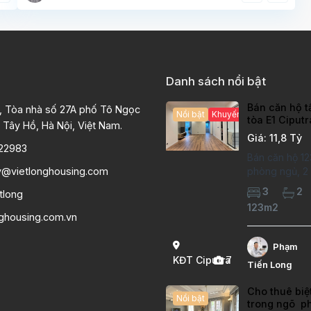
Danh sách nổi bật
Bán căn hộ t
, Tòa nhà số 27A phố Tô Ngọc
Nổi bật
Khuyến mại hấp dẫn
tòa E1 Ciput
 Tây Hồ, Hà Nội, Việt Nam.
chất lượng c
Giá: 11,8 Tỷ
22983
Bán căn hộ 12
y@vietlonghousing.com
phòng ngủ, 2 v
khu đô thị Ci
3
2
tlong
International 
123m2
hộ đã sửa mới
nghousing.com.vn
lượng cao, sà
hiện đại, khô
Phạm
thoáng sáng. 
KĐT Ciputra
7
Tiến Long
căn hộ: Diện
Cho thuê biệ
Nổi bật
trong ngõ p