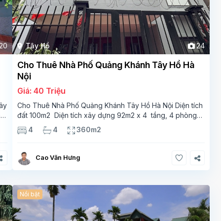
20
Tây Hồ
24
Cho Thuê Nhà Phố Quảng Khánh Tây Hồ Hà
Nội
Giá: 40 Triệu
ây
Cho Thuê Nhà Phố Quảng Khánh Tây Hồ Hà Nội Diện tích
m2
đất 100m2 Diện tích xây dựng 92m2 x 4 tầng, 4 phòng
ngủ 3 phòng tắm Tầng 1 – phòng bếp-1wc Tầng 2–
4
4
360m2
phòng khách , 1 phòng ngủ,1 phòng tắm Tầng 3- 2
Cao Văn Hưng
Nổi bật