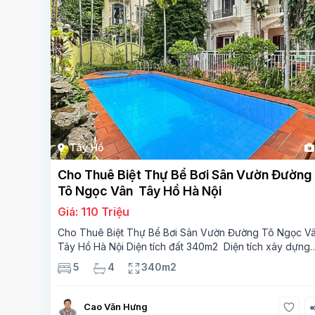
Tây Hồ
Cho Thuê Biệt Thự Bể Bơi Sân Vườn Đường
Tô Ngọc Vân Tây Hồ Hà Nội
Giá: 110 Triệu
Cho Thuê Biệt Thự Bể Bơi Sân Vườn Đường Tô Ngọc V
Tây Hồ Hà Nội Diện tích đất 340m2 Diện tích xây dựng
110m2 Xây 3 tầng, 5 phòng ngủ 4 phòng tắm Tầng 1, ,
5
4
340m2
phòng khách , phòng bếp-1wc Tầng 2, 3
Cao Văn Hưng