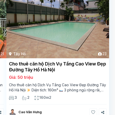
21
Tây Hồ
23
Cho thuê căn hộ Dịch Vụ Tầng Cao View Đẹp
Đường Tây Hồ Hà Nội
Giá: 50 triệu
ân
Cho thuê căn hộ Dịch Vụ Tầng Cao View Đẹp Đường Tây
Hồ Hà Nội
Diện tích: 160m²
3 phòng ngủ rộng rãi,
thoáng sáng
2 phòng tắm tiện nghi
Bếp + phòng
3
2
160m2
khách hiện đại, ban công thoáng mát
Cao Văn Hưng