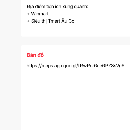
Địa điểm tiện ích xung quanh:
+ Winmart
+ Siêu thị Tmart Âu Cơ
Bản đồ
https://maps.app.goo.gl/fRwPnr6qe6PZ8sVg6