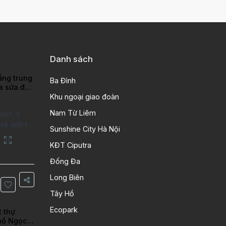
Danh sách
ầng trung
Ba Đình
ra sửa đẹp
ao
Khu ngoại giao đoàn
Nam Từ Liêm
3m², 3
ệ sinh tại
Sunshine City Hà Nội
putra Hanoi
City. Căn
KĐT Ciputra
 kỹ, chất
Đống Đa
n gỗ, bếp
ng gian
Long Biên
Thông tin
Tây Hồ
 tích:
Ecopark
t thự
hố Ngọc