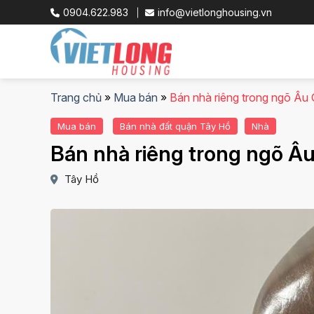
Skip
0904.622.983
info@vietlonghousing.vn
to
content
Trang chủ
»
Mua bán
»
Bán nhà riêng trong ngõ Âu
Mua bán
Bán nhà đất quận Tây Hồ
Nhà
Bán nhà riêng trong ngõ Â
Tây Hồ