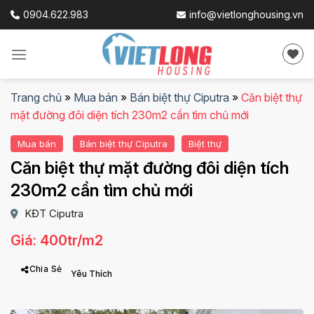
Skip
0904.622.983
info@vietlonghousing.vn
to
content
Trang chủ
»
Mua bán
»
Bán biệt thự Ciputra
»
Căn biệt thự
mặt đường đôi diện tích 230m2 cần tìm chủ mới
Mua bán
Bán biệt thự Ciputra
Biệt thự
Căn biệt thự mặt đường đôi diện tích
230m2 cần tìm chủ mới
KĐT Ciputra
Giá: 400tr/m2
Chia Sẻ