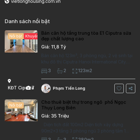
vietlonghousing.com.vn
Danh sách nổi bật
Bán căn hộ tầng trung tòa E1 Ciputra sửa
Nổi bật
Khuyến mại hấp dẫn
đẹp chất lượng cao
Giá: 11,8 Tỷ
Bán căn hộ 123m², 3 phòng ngủ, 2 vệ sinh tại
khu đô thị Ciputra Hanoi International City.
Căn hộ đã sửa mới kỹ, chất lượng cao, sàn
3
2
123m2
gỗ, bếp hiện đại, không gian thoáng sáng.
Thông tin căn hộ: Diện tích:
KĐT Ciputra
7
Phạm Tiến Long
Cho thuê biệt thự trong ngõ phố Ngọc
Nổi bật
Thụy Long Biên
Giá: 35 Triệu
Diện tích đất 100m2 Diện tích xây dựng
90m2x3 tầng 3 phòng ngủ 3 phòng tắm 1
phòng làm việc Vị trí ý tưởng 10 phút đi bộ tới
3
3
280m2