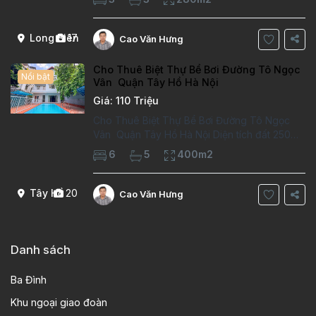
trường việt pháp Ngôi nhà được thiết kế theo
kiểu phát cổ,trong khu dân
Long Biên
17
Cao Văn Hưng
Cho Thuê Biệt Thự Bể Bơi Đường Tô Ngọc
Nổi bật
Vân Quận Tây Hồ Hà Nội
Giá: 110 Triệu
Cho Thuê Biệt Thự Bể Bơi Đường Tô Ngọc
Vân Quận Tây Hồ Hà Nội Diện tích đất 250m2
Diện tích xây dựng 100m2 Xây 4 tầng, 6
6
5
400m2
phòng ngủ 5 phòng tắm Tầng 1, , phòng
khách , phòng bếp-1wc Tầng 2, 2 phòng
Tây Hồ
20
Cao Văn Hưng
Danh sách
Ba Đình
Khu ngoại giao đoàn