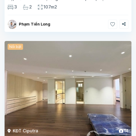
107m², thiết kế 3 phòng ngủ – 2 vệ sinh, không gian rộng
3
2
107m2
thoáng. Căn
Phạm Tiến Long
Nổi bật
KĐT Ciputra
14