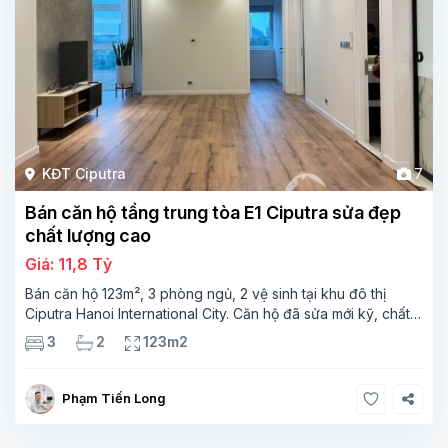
KĐT Ciputra
7
Bán căn hộ tầng trung tòa E1 Ciputra sửa đẹp
chất lượng cao
Giá: 11,8 Tỷ
Bán căn hộ 123m², 3 phòng ngủ, 2 vệ sinh tại khu đô thị
Ciputra Hanoi International City. Căn hộ đã sửa mới kỹ, chất
lượng cao, sàn gỗ, bếp hiện đại, không gian thoáng sáng.
3
2
123m2
Thông tin căn hộ: Diện tích:
Phạm Tiến Long