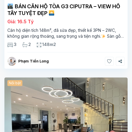
BÁN CĂN HỘ TÒA G3 CIPUTRA – VIEW HỒ
TÂY TUYỆT ĐẸP
Giá: 16.5 Tỷ
Căn hộ diện tích 148m², đã sửa đẹp, thiết kế 3PN – 2WC,
không gian rộng thoáng, sang trọng và tiện nghi.
Sàn gỗ
cao cấp, ánh sáng tự nhiên chan hòa, view hồ Tây đắt giá –
3
2
148m2
mang lại
Phạm Tiến Long
Nổi bật