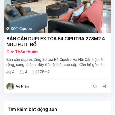
KĐT Ciputra
15
BÁN CĂN DUPLEX TÒA E4 CIPUTRA 278M2 4
NGỦ FULL ĐỒ
Giá: Thỏa thuận
Bán căn duplex tầng 20 tòa E4 Ciputra Hà Nội Căn hộ mới
rộng, sang chảnh, đầy đủ nội thất cao cấp. Căn hộ gồm 2
tầng. Tầng 1 rộng 142m2 bao gồm phòng khách, phòng ăn,
4
4
278m2
phòng bếp, 2 phòng ngủ,
Vũ Hiền
Tìm kiếm bất động sản