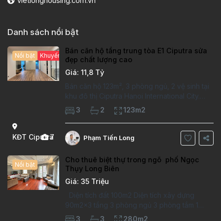
vietlonghousing.com.vn
Danh sách nổi bật
Bán căn hộ tầng trung tòa E1 Ciputra sửa
Nổi bật
Khuyến mại hấp dẫn
đẹp chất lượng cao
Giá: 11,8 Tỷ
Bán căn hộ 123m², 3 phòng ngủ, 2 vệ sinh tại
khu đô thị Ciputra Hanoi International City.
Căn hộ đã sửa mới kỹ, chất lượng cao, sàn
3
2
123m2
gỗ, bếp hiện đại, không gian thoáng sáng.
Thông tin căn hộ: Diện tích:
KĐT Ciputra
7
Phạm Tiến Long
Cho thuê biệt thự trong ngõ phố Ngọc
Nổi bật
Thụy Long Biên
Giá: 35 Triệu
Diện tích đất 100m2 Diện tích xây dựng
90m2x3 tầng 3 phòng ngủ 3 phòng tắm 1
phòng làm việc Vị trí ý tưởng 10 phút đi bộ tới
3
3
280m2