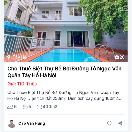
Tây Hồ
20
Cho Thuê Biệt Thự Bể Bơi Đường Tô Ngọc Vân
Quận Tây Hồ Hà Nội
Giá: 110 Triệu
Cho Thuê Biệt Thự Bể Bơi Đường Tô Ngọc Vân Quận Tây
Hồ Hà Nội Diện tích đất 250m2 Diện tích xây dựng 100m2
Xây 4 tầng, 6 phòng ngủ 5 phòng tắm Tầng 1, , phòng
6
5
400m2
khách , phòng bếp-1wc Tầng 2, 2 phòng
Cao Văn Hưng