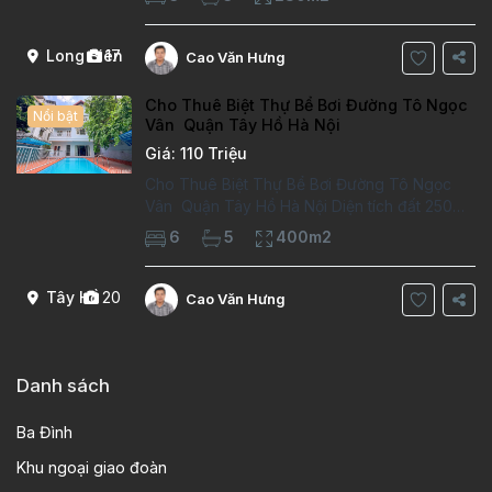
trường việt pháp Ngôi nhà được thiết kế theo
kiểu phát cổ,trong khu dân
Long Biên
17
Cao Văn Hưng
Cho Thuê Biệt Thự Bể Bơi Đường Tô Ngọc
Nổi bật
Vân Quận Tây Hồ Hà Nội
Giá: 110 Triệu
Cho Thuê Biệt Thự Bể Bơi Đường Tô Ngọc
Vân Quận Tây Hồ Hà Nội Diện tích đất 250m2
Diện tích xây dựng 100m2 Xây 4 tầng, 6
6
5
400m2
phòng ngủ 5 phòng tắm Tầng 1, , phòng
khách , phòng bếp-1wc Tầng 2, 2 phòng
Tây Hồ
20
Cao Văn Hưng
Danh sách
Ba Đình
Khu ngoại giao đoàn