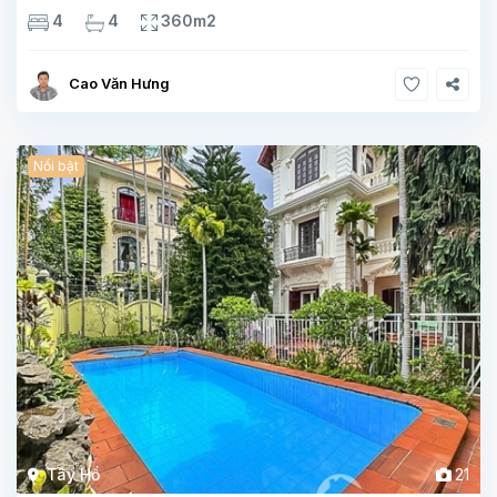
3 phòng tắm Tầng 1 – phòng bếp-1wc Tầng 2– phòng khách
4
4
360m2
, 1 phòng ngủ,1 phòng tắm Tầng 3- 2
Cao Văn Hưng
Nổi bật
Tây Hồ
21