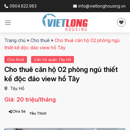
Skip
0904.622.983
info@vietlonghousing.vn
to
content
Trang chủ
»
Cho thuê
»
Cho thuê căn hộ 02 phòng ngủ
thiết kế độc đáo view hồ Tây
Cho thuê
Căn hộ quận Tây Hồ
Cho thuê căn hộ 02 phòng ngủ thiết
kế độc đáo view hồ Tây
Tây Hồ
Giá: 20 triệu/tháng
Chia Sẻ