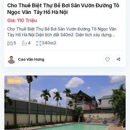
Cho Thuê Biệt Thự Bể Bơi Sân Vườn Đường Tô
Ngọc Vân Tây Hồ Hà Nội
Giá: 110 Triệu
Cho Thuê Biệt Thự Bể Bơi Sân Vườn Đường Tô Ngọc Vân
Tây Hồ Hà Nội Diện tích đất 340m2 Diện tích xây dựng
110m2 Xây 3 tầng, 5 phòng ngủ 4 phòng tắm Tầng 1, ,
5
4
340m2
phòng khách , phòng bếp-1wc Tầng 2, 3
Cao Văn Hưng
Nổi bật