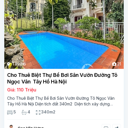
Tây Hồ
21
Cho Thuê Biệt Thự Bể Bơi Sân Vườn Đường Tô
Ngọc Vân Tây Hồ Hà Nội
Giá: 110 Triệu
Cho Thuê Biệt Thự Bể Bơi Sân Vườn Đường Tô Ngọc Vân
Tây Hồ Hà Nội Diện tích đất 340m2 Diện tích xây dựng
110m2 Xây 3 tầng, 5 phòng ngủ 4 phòng tắm Tầng 1, ,
5
4
340m2
phòng khách , phòng bếp-1wc Tầng 2, 3
Cao Văn Hưng