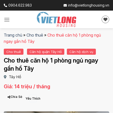
Skip
0904.622.983
info@vietlonghousing.vn
to
content
Trang chủ
»
Cho thuê
»
Cho thuê căn hộ 1 phòng ngủ
ngay gần hồ Tây
Cho thuê
Căn hộ quận Tây Hồ
Căn hộ dịch vụ
Cho thuê căn hộ 1 phòng ngủ ngay
gần hồ Tây
Tây Hồ
Giá: 14 triệu / tháng
Chia Sẻ