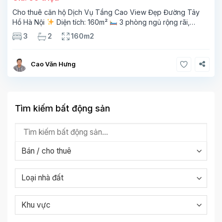
Cho thuê căn hộ Dịch Vụ Tầng Cao View Đẹp Đường Tây
Hồ Hà Nội
Diện tích: 160m²
3 phòng ngủ rộng rãi,
thoáng sáng
2 phòng tắm tiện nghi
Bếp + phòng
3
2
160m2
khách hiện đại, ban công thoáng mát
Cao Văn Hưng
Tìm kiếm bất động sản