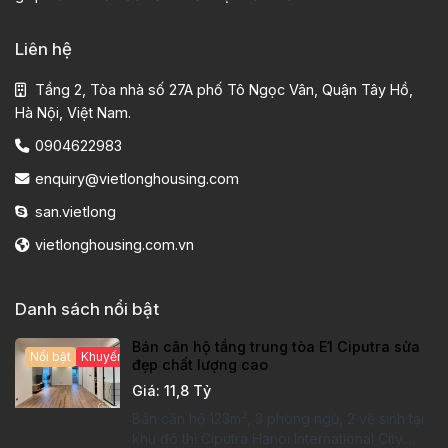
Liên hệ
Tầng 2, Tòa nhà số 27A phố Tô Ngọc Vân, Quận Tây Hồ,
Hà Nội, Việt Nam.
0904622983
enquiry@vietlonghousing.com
san.vietlong
vietlonghousing.com.vn
Danh sách nổi bật
Bán căn hộ tầng trung tòa E1 Ciputra sửa
Nổi bật
Khuyến mại hấp dẫn
đẹp chất lượng cao
Giá: 11,8 Tỷ
Bán căn hộ 123m², 3 phòng ngủ, 2 vệ sinh tại
khu đô thị Ciputra Hanoi International City.