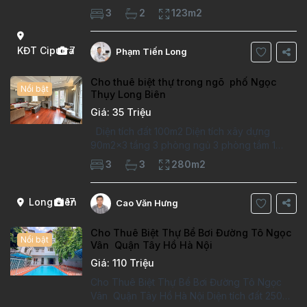
Căn hộ đã sửa mới kỹ, chất lượng cao, sàn
3
2
123m2
gỗ, bếp hiện đại, không gian thoáng sáng.
Thông tin căn hộ: Diện tích:
KĐT Ciputra
7
Phạm Tiến Long
Cho thuê biệt thự trong ngõ phố Ngọc
Nổi bật
Thụy Long Biên
Giá: 35 Triệu
Diện tích đất 100m2 Diện tích xây dựng
90m2x3 tầng 3 phòng ngủ 3 phòng tắm 1
phòng làm việc Vị trí ý tưởng 10 phút đi bộ tới
3
3
280m2
trường việt pháp Ngôi nhà được thiết kế theo
kiểu phát cổ,trong khu dân
Long Biên
17
Cao Văn Hưng
Cho Thuê Biệt Thự Bể Bơi Đường Tô Ngọc
Nổi bật
Vân Quận Tây Hồ Hà Nội
Giá: 110 Triệu
Cho Thuê Biệt Thự Bể Bơi Đường Tô Ngọc
Vân Quận Tây Hồ Hà Nội Diện tích đất 250m2