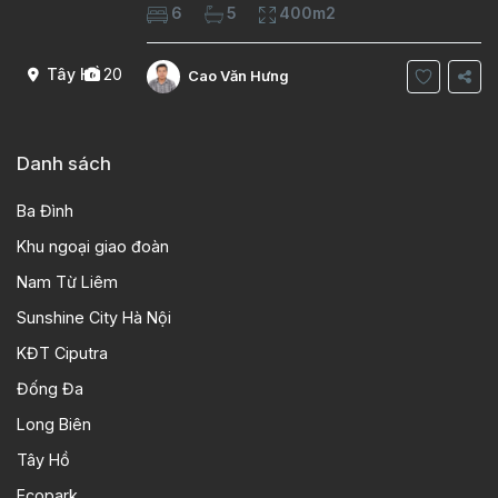
Diện tích xây dựng 100m2 Xây 4 tầng, 6
6
5
400m2
phòng ngủ 5 phòng tắm Tầng 1, , phòng
khách , phòng bếp-1wc Tầng 2, 2 phòng
Tây Hồ
20
Cao Văn Hưng
Danh sách
Ba Đình
Khu ngoại giao đoàn
Nam Từ Liêm
Sunshine City Hà Nội
KĐT Ciputra
Đống Đa
Long Biên
Tây Hồ
Ecopark