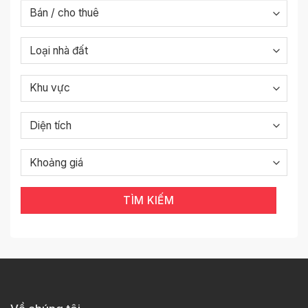
TÌM KIẾM