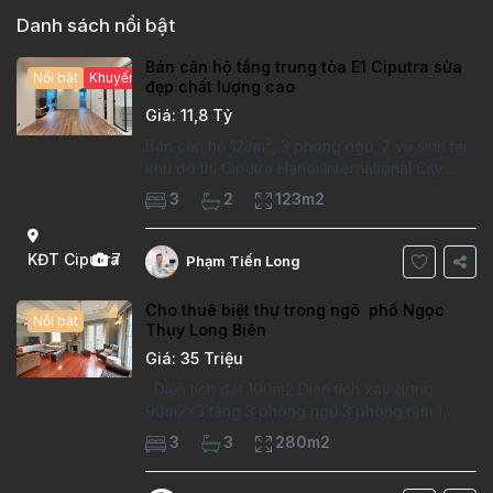
Danh sách nổi bật
Bán căn hộ tầng trung tòa E1 Ciputra sửa
Nổi bật
Khuyến mại hấp dẫn
đẹp chất lượng cao
Giá: 11,8 Tỷ
Bán căn hộ 123m², 3 phòng ngủ, 2 vệ sinh tại
khu đô thị Ciputra Hanoi International City.
Căn hộ đã sửa mới kỹ, chất lượng cao, sàn
3
2
123m2
gỗ, bếp hiện đại, không gian thoáng sáng.
Thông tin căn hộ: Diện tích:
KĐT Ciputra
7
Phạm Tiến Long
Cho thuê biệt thự trong ngõ phố Ngọc
Nổi bật
Thụy Long Biên
Giá: 35 Triệu
Diện tích đất 100m2 Diện tích xây dựng
90m2x3 tầng 3 phòng ngủ 3 phòng tắm 1
phòng làm việc Vị trí ý tưởng 10 phút đi bộ tới
3
3
280m2
trường việt pháp Ngôi nhà được thiết kế theo
kiểu phát cổ,trong khu dân