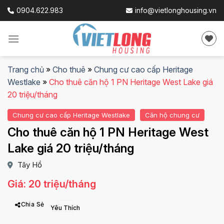
Skip
0904.622.983
info@vietlonghousing.vn
to
content
Trang chủ
»
Cho thuê
»
Chung cư cao cấp Heritage
Westlake
»
Cho thuê căn hộ 1 PN Heritage West Lake giá
20 triệu/tháng
Chung cư cao cấp Heritage Westlake
Căn hộ chung cư
Cho thuê căn hộ 1 PN Heritage West
Lake giá 20 triệu/tháng
Tây Hồ
Giá: 20 triệu/tháng
Chia Sẻ