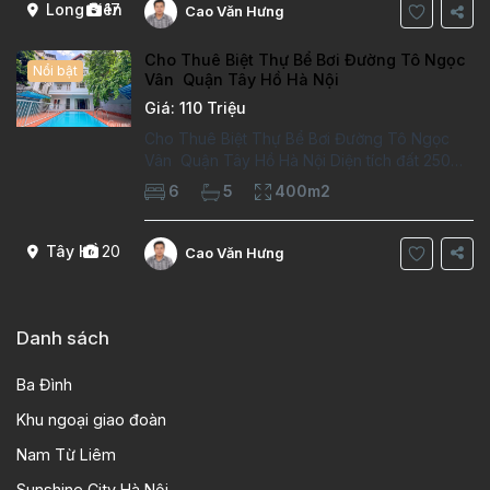
Long Biên
17
Cao Văn Hưng
Cho Thuê Biệt Thự Bể Bơi Đường Tô Ngọc
Nổi bật
Vân Quận Tây Hồ Hà Nội
Giá: 110 Triệu
Cho Thuê Biệt Thự Bể Bơi Đường Tô Ngọc
Vân Quận Tây Hồ Hà Nội Diện tích đất 250m2
Diện tích xây dựng 100m2 Xây 4 tầng, 6
6
5
400m2
phòng ngủ 5 phòng tắm Tầng 1, , phòng
khách , phòng bếp-1wc Tầng 2, 2 phòng
Tây Hồ
20
Cao Văn Hưng
Danh sách
Ba Đình
Khu ngoại giao đoàn
Nam Từ Liêm
Sunshine City Hà Nội