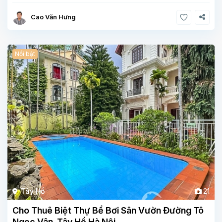
Cao Văn Hưng
Nổi bật
Tây Hồ
21
Cho Thuê Biệt Thự Bể Bơi Sân Vườn Đường Tô
Ngọc Vân Tây Hồ Hà Nội