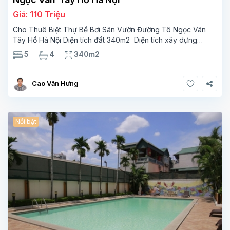
Giá: 110 Triệu
Cho Thuê Biệt Thự Bể Bơi Sân Vườn Đường Tô Ngọc Vân
Tây Hồ Hà Nội Diện tích đất 340m2 Diện tích xây dựng
110m2 Xây 3 tầng, 5 phòng ngủ 4 phòng tắm Tầng 1, ,
5
4
340m2
phòng khách , phòng bếp-1wc Tầng 2, 3
Cao Văn Hưng
Nổi bật