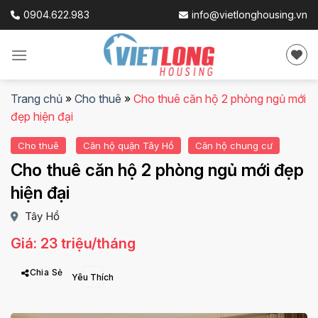
Skip
0904.622.983
info@vietlonghousing.vn
to
content
Trang chủ
»
Cho thuê
»
Cho thuê căn hộ 2 phòng ngủ mới
đẹp hiện đại
Cho thuê
Căn hộ quận Tây Hồ
Căn hộ chung cư
Cho thuê căn hộ 2 phòng ngủ mới đẹp
hiện đại
Tây Hồ
Giá: 23 triệu/tháng
Chia Sẻ