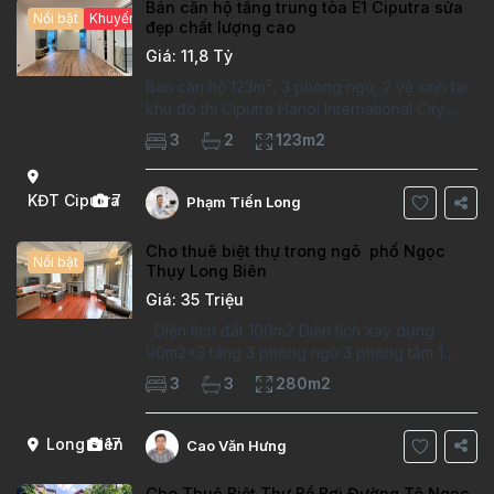
Bán căn hộ tầng trung tòa E1 Ciputra sửa
Nổi bật
Khuyến mại hấp dẫn
đẹp chất lượng cao
Giá: 11,8 Tỷ
Bán căn hộ 123m², 3 phòng ngủ, 2 vệ sinh tại
khu đô thị Ciputra Hanoi International City.
Căn hộ đã sửa mới kỹ, chất lượng cao, sàn
3
2
123m2
gỗ, bếp hiện đại, không gian thoáng sáng.
Thông tin căn hộ: Diện tích:
KĐT Ciputra
7
Phạm Tiến Long
Cho thuê biệt thự trong ngõ phố Ngọc
Nổi bật
Thụy Long Biên
Giá: 35 Triệu
Diện tích đất 100m2 Diện tích xây dựng
90m2x3 tầng 3 phòng ngủ 3 phòng tắm 1
phòng làm việc Vị trí ý tưởng 10 phút đi bộ tới
3
3
280m2
trường việt pháp Ngôi nhà được thiết kế theo
kiểu phát cổ,trong khu dân
Long Biên
17
Cao Văn Hưng
Cho Thuê Biệt Thự Bể Bơi Đường Tô Ngọc