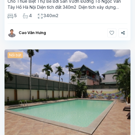
Cho Thuê Biệt Thự Bể Bơi Sân Vườn Đường Tô Ngọc Vân
Tây Hồ Hà Nội Diện tích đất 340m2 Diện tích xây dựng
110m2 Xây 3 tầng, 5 phòng ngủ 4 phòng tắm Tầng 1, ,
5
4
340m2
phòng khách , phòng bếp-1wc Tầng 2, 3
Cao Văn Hưng
Nổi bật