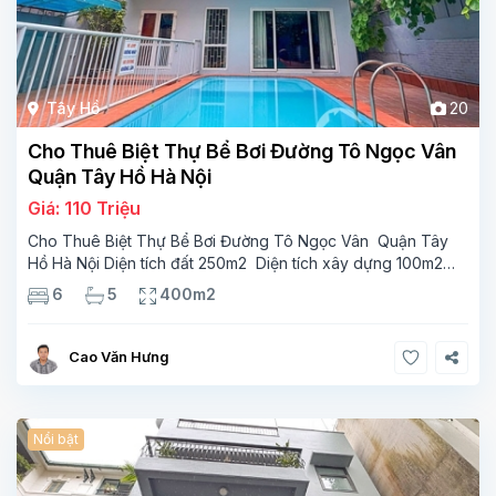
Tây Hồ
20
Cho Thuê Biệt Thự Bể Bơi Đường Tô Ngọc Vân
Quận Tây Hồ Hà Nội
Giá: 110 Triệu
Cho Thuê Biệt Thự Bể Bơi Đường Tô Ngọc Vân Quận Tây
Hồ Hà Nội Diện tích đất 250m2 Diện tích xây dựng 100m2
Xây 4 tầng, 6 phòng ngủ 5 phòng tắm Tầng 1, , phòng
6
5
400m2
khách , phòng bếp-1wc Tầng 2, 2 phòng
Cao Văn Hưng
Nổi bật