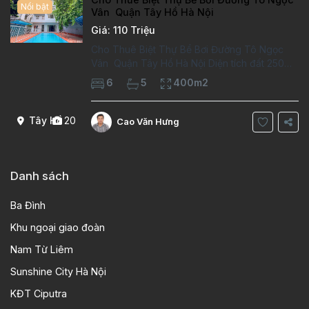
Nổi bật
Vân Quận Tây Hồ Hà Nội
Giá: 110 Triệu
Cho Thuê Biệt Thự Bể Bơi Đường Tô Ngọc
Vân Quận Tây Hồ Hà Nội Diện tích đất 250m2
Diện tích xây dựng 100m2 Xây 4 tầng, 6
6
5
400m2
phòng ngủ 5 phòng tắm Tầng 1, , phòng
khách , phòng bếp-1wc Tầng 2, 2 phòng
Tây Hồ
20
Cao Văn Hưng
Danh sách
Ba Đình
Khu ngoại giao đoàn
Nam Từ Liêm
Sunshine City Hà Nội
KĐT Ciputra