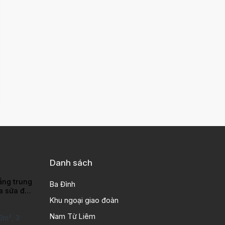
Danh sách
ầng trung
Ba Đình
ra sửa đẹp
ao
Khu ngoại giao đoàn
Nam Từ Liêm
3m², 3