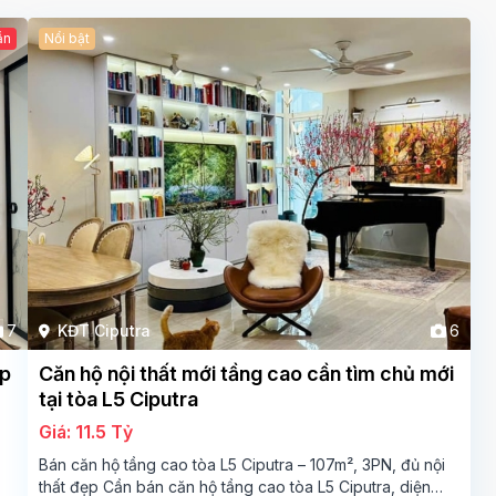
ẫn
Nổi bật
7
KĐT Ciputra
6
ẹp
Căn hộ nội thất mới tầng cao cần tìm chủ mới
tại tòa L5 Ciputra
Giá: 11.5 Tỷ
Bán căn hộ tầng cao tòa L5 Ciputra – 107m², 3PN, đủ nội
thất đẹp Cần bán căn hộ tầng cao tòa L5 Ciputra, diện