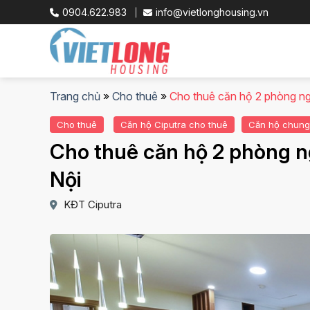
Skip
0904.622.983
info@vietlonghousing.vn
to
content
Trang chủ
»
Cho thuê
»
Cho thuê căn hộ 2 phòng ng
Cho thuê
Căn hộ Ciputra cho thuê
Căn hộ chung
Cho thuê căn hộ 2 phòng n
Nội
KĐT Ciputra