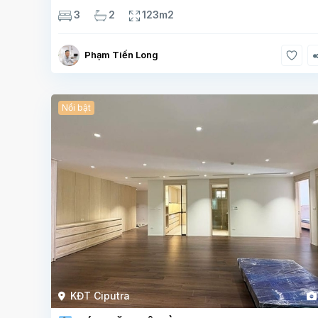
chất lượng cao, sàn gỗ, bếp hiện đại, không gian thoán
3
2
123m2
sáng. Thông tin căn hộ: Diện tích:
Phạm Tiến Long
Nổi bật
KĐT Ciputra