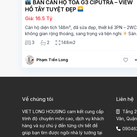
BÁN CĂN HỘ TÒA G3 CIPUTRA – VIEW
HỒ TÂY TUYỆT ĐẸP
Giá: 16.5 Tỷ
Căn hộ diện tích 148m², đã sửa đẹp, thiết kế 3PN – 2WC
không gian rộng thoáng, sang trọng và tiện nghi.
Sàn
gỗ cao cấp, ánh sáng tự nhiên chan hòa, view hồ Tây đ
3
2
148m2
giá – mang lại
Phạm Tiến Long
Về chúng tôi
Liên hệ
VIET LONG HOUSING cam kết cung cấp
Tầng 2
trình độ chuyên môn cao, dịch vụ khách
Vân, Quận
hàng và sự chú ý đến từng chi tiết để
09046
giúp bạn tìm được ngôi nhà lý tưởng tại