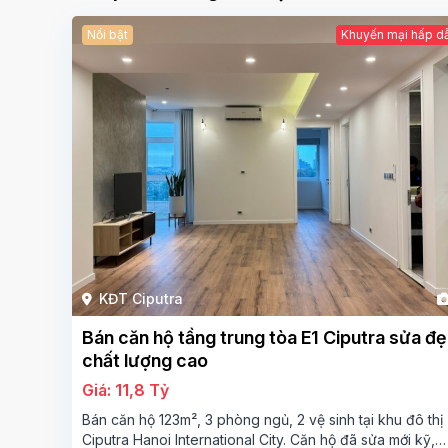
Nổi bật
Khuyến mại hấp d
KĐT Ciputra
Bán căn hộ tầng trung tòa E1 Ciputra sửa đ
chất lượng cao
Giá: 11,8 Tỷ
Bán căn hộ 123m², 3 phòng ngủ, 2 vệ sinh tại khu đô thị
Ciputra Hanoi International City. Căn hộ đã sửa mới kỹ,