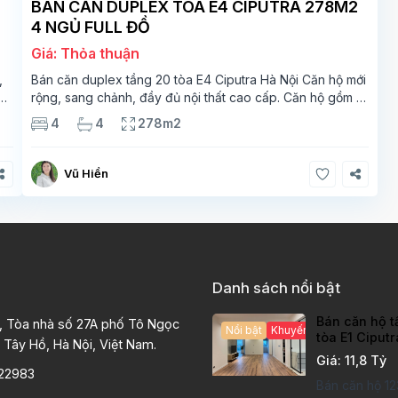
BÁN CĂN DUPLEX TÒA E4 CIPUTRA 278M2
4 NGỦ FULL ĐỒ
Giá: Thỏa thuận
,
Bán căn duplex tầng 20 tòa E4 Ciputra Hà Nội Căn hộ mới
rộng, sang chảnh, đầy đủ nội thất cao cấp. Căn hộ gồm 2
ắt
tầng. Tầng 1 rộng 142m2 bao gồm phòng khách, phòng
4
4
278m2
ăn, phòng bếp, 2 phòng ngủ,
Vũ Hiền
Danh sách nổi bật
Bán căn hộ t
, Tòa nhà số 27A phố Tô Ngọc
Nổi bật
Khuyến mại hấp dẫn
tòa E1 Ciput
 Tây Hồ, Hà Nội, Việt Nam.
chất lượng c
Giá: 11,8 Tỷ
22983
Bán căn hộ 12