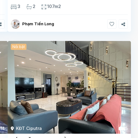
g
tích 107m², thiết kế 3 phòng ngủ – 2 vệ sinh, không gian
3
2
107m2
rộng thoáng. Căn
Phạm Tiến Long
Nổi bật
14
KĐT Ciputra
15