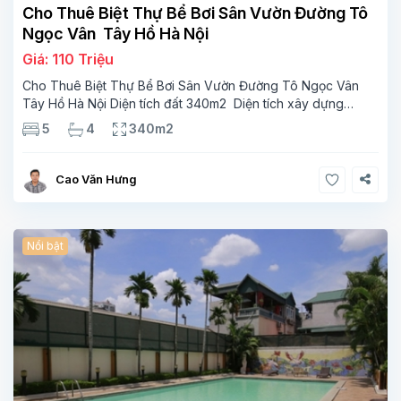
Cho Thuê Biệt Thự Bể Bơi Sân Vườn Đường Tô
Ngọc Vân Tây Hồ Hà Nội
Giá: 110 Triệu
Cho Thuê Biệt Thự Bể Bơi Sân Vườn Đường Tô Ngọc Vân
Tây Hồ Hà Nội Diện tích đất 340m2 Diện tích xây dựng
110m2 Xây 3 tầng, 5 phòng ngủ 4 phòng tắm Tầng 1, ,
5
4
340m2
phòng khách , phòng bếp-1wc Tầng 2, 3
Cao Văn Hưng
Nổi bật