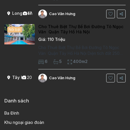
trường việt pháp Ngôi nhà được thiết kế theo
kiểu phát cổ,trong khu dân
Long Biên
17
Cao Văn Hưng
Cho Thuê Biệt Thự Bể Bơi Đường Tô Ngọc
Nổi bật
Vân Quận Tây Hồ Hà Nội
Giá: 110 Triệu
Cho Thuê Biệt Thự Bể Bơi Đường Tô Ngọc
Vân Quận Tây Hồ Hà Nội Diện tích đất 250m2
Diện tích xây dựng 100m2 Xây 4 tầng, 6
6
5
400m2
phòng ngủ 5 phòng tắm Tầng 1, , phòng
khách , phòng bếp-1wc Tầng 2, 2 phòng
Tây Hồ
20
Cao Văn Hưng
Danh sách
Ba Đình
Khu ngoại giao đoàn