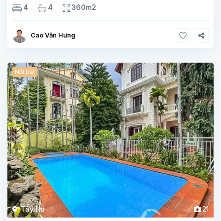
3 phòng tắm Tầng 1 – phòng bếp-1wc Tầng 2– phòng khách
4
4
360m2
, 1 phòng ngủ,1 phòng tắm Tầng 3- 2
Cao Văn Hưng
Nổi bật
Tây Hồ
21