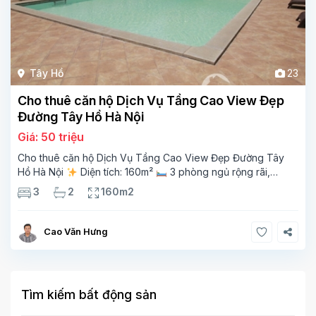
Tây Hồ
23
Cho thuê căn hộ Dịch Vụ Tầng Cao View Đẹp
Đường Tây Hồ Hà Nội
Giá: 50 triệu
Cho thuê căn hộ Dịch Vụ Tầng Cao View Đẹp Đường Tây
Hồ Hà Nội
Diện tích: 160m²
3 phòng ngủ rộng rãi,
thoáng sáng
2 phòng tắm tiện nghi
Bếp + phòng
3
2
160m2
khách hiện đại, ban công thoáng mát
Cao Văn Hưng
Tìm kiếm bất động sản