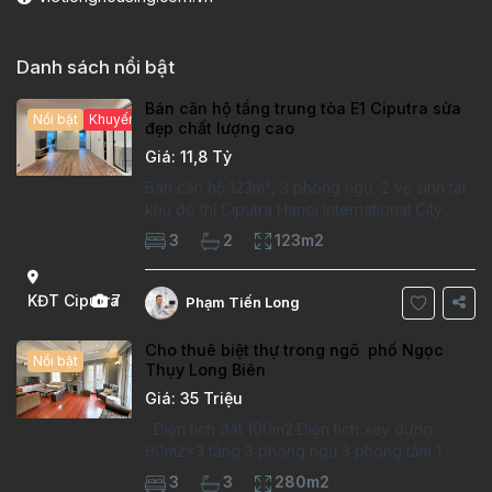
Danh sách nổi bật
Bán căn hộ tầng trung tòa E1 Ciputra sửa
Nổi bật
Khuyến mại hấp dẫn
đẹp chất lượng cao
Giá: 11,8 Tỷ
Bán căn hộ 123m², 3 phòng ngủ, 2 vệ sinh tại
khu đô thị Ciputra Hanoi International City.
Căn hộ đã sửa mới kỹ, chất lượng cao, sàn
3
2
123m2
gỗ, bếp hiện đại, không gian thoáng sáng.
Thông tin căn hộ: Diện tích:
KĐT Ciputra
7
Phạm Tiến Long
Cho thuê biệt thự trong ngõ phố Ngọc
Nổi bật
Thụy Long Biên
Giá: 35 Triệu
Diện tích đất 100m2 Diện tích xây dựng
90m2x3 tầng 3 phòng ngủ 3 phòng tắm 1
phòng làm việc Vị trí ý tưởng 10 phút đi bộ tới
3
3
280m2