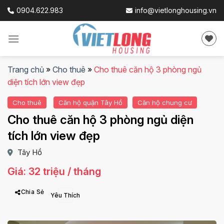
Skip
0904.622.983
info@vietlonghousing.vn
to
content
Trang chủ
»
Cho thuê
»
Cho thuê căn hộ 3 phòng ngủ
diện tích lớn view đẹp
Cho thuê
Căn hộ quận Tây Hồ
Căn hộ chung cư
Cho thuê căn hộ 3 phòng ngủ diện
tích lớn view đẹp
Tây Hồ
Giá: 32 triệu / tháng
Chia Sẻ