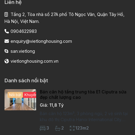
Liên hệ
Tầng 2, Tòa nhà số 27A phố Tô Ngọc Vân, Quận Tây Hồ,
Hà Nội, Việt Nam.
0904622983
enquiry@vietlonghousing.com
san.vietlong
vietlonghousing.com.vn
Danh sách nổi bật
Bán căn hộ tầng trung tòa E1 Ciputra sửa
Nổi bật
Khuyến mại hấp dẫn
đẹp chất lượng cao
Giá: 11,8 Tỷ
Bán căn hộ 123m², 3 phòng ngủ, 2 vệ sinh tại
khu đô thị Ciputra Hanoi International City.
Căn hộ đã sửa mới kỹ, chất lượng cao, sàn
3
2
123m2
gỗ, bếp hiện đại, không gian thoáng sáng.