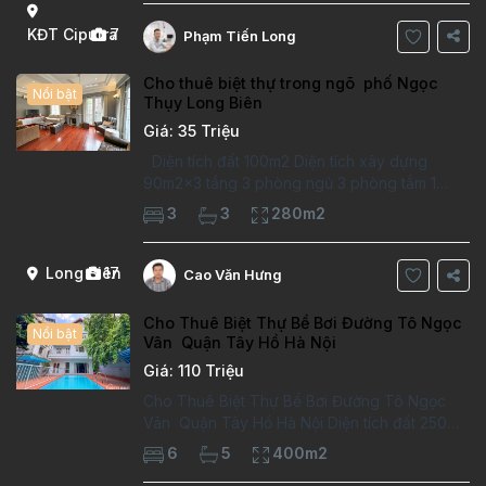
Thông tin căn hộ: Diện tích:
KĐT Ciputra
7
Phạm Tiến Long
Cho thuê biệt thự trong ngõ phố Ngọc
Nổi bật
Thụy Long Biên
Giá: 35 Triệu
Diện tích đất 100m2 Diện tích xây dựng
90m2x3 tầng 3 phòng ngủ 3 phòng tắm 1
phòng làm việc Vị trí ý tưởng 10 phút đi bộ tới
3
3
280m2
trường việt pháp Ngôi nhà được thiết kế theo
kiểu phát cổ,trong khu dân
Long Biên
17
Cao Văn Hưng
Cho Thuê Biệt Thự Bể Bơi Đường Tô Ngọc
Nổi bật
Vân Quận Tây Hồ Hà Nội
Giá: 110 Triệu
Cho Thuê Biệt Thự Bể Bơi Đường Tô Ngọc
Vân Quận Tây Hồ Hà Nội Diện tích đất 250m2
Diện tích xây dựng 100m2 Xây 4 tầng, 6
6
5
400m2
phòng ngủ 5 phòng tắm Tầng 1, , phòng