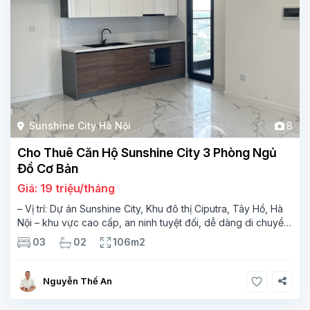
Sunshine City Hà Nội
8
Cho Thuê Căn Hộ Sunshine City 3 Phòng Ngủ
Đồ Cơ Bản
Giá: 19 triệu/tháng
– Vị trí: Dự án Sunshine City, Khu đô thị Ciputra, Tây Hồ, Hà
Nội – khu vực cao cấp, an ninh tuyệt đối, dễ dàng di chuyển
đến trung tâm thành phố và sân bay Nội Bài.
Thông tin
03
02
106m2
Nguyễn Thế An