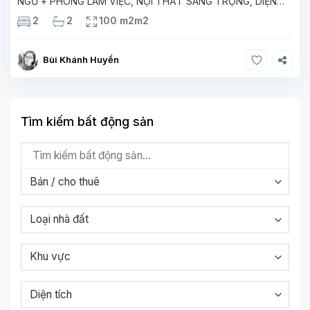
NGỦ + PHÒNG LÀM VIỆC, NỘI THẤT SANG TRỌNG, DIỆN
TÍCH 100M² Bạn đang tìm một không gian sống hiện đại, tiện
2
2
100 m2m2
nghi và đẳng cấp tại Hà Nội? Căn
Bùi Khánh Huyền
Tìm kiếm bất động sản