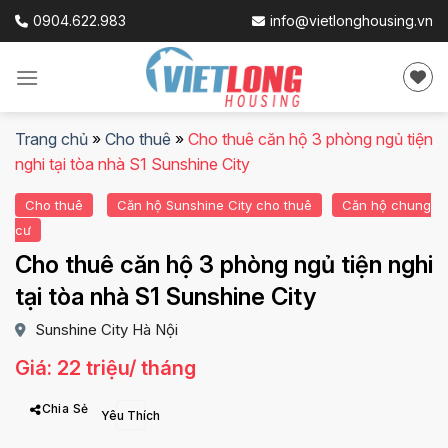
Skip
0904.622.983
info@vietlonghousing.vn
to
content
Trang chủ
»
Cho thuê
»
Cho thuê căn hộ 3 phòng ngủ tiện
nghi tại tòa nhà S1 Sunshine City
Cho thuê
Căn hộ Sunshine City cho thuê
Căn hộ chung
cư
Cho thuê căn hộ 3 phòng ngủ tiện nghi
tại tòa nhà S1 Sunshine City
Sunshine City Hà Nội
Giá: 22 triệu/ tháng
Chia Sẻ