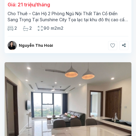
Giá: 21 triệu/tháng
Cho Thuê – Căn Hộ 2 Phòng Ngủ Nội Thất Tân Cổ Điển
Sang Trọng Tại Sunshine City Tọa lạc tại khu đô thị cao cấp
Sunshine City thuộc Ciputra Hà Nội, căn hộ được thiết kế tinh
2
2
90 m2m2
tế với tổng
Nguyễn Thu Hoài