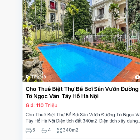
Tây Hồ
Cho Thuê Biệt Thự Bể Bơi Sân Vườn Đường
Tô Ngọc Vân Tây Hồ Hà Nội
Giá: 110 Triệu
Cho Thuê Biệt Thự Bể Bơi Sân Vườn Đường Tô Ngọc V
Tây Hồ Hà Nội Diện tích đất 340m2 Diện tích xây dựng
110m2 Xây 3 tầng, 5 phòng ngủ 4 phòng tắm Tầng 1, ,
5
4
340m2
phòng khách , phòng bếp-1wc Tầng 2, 3