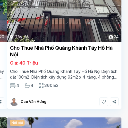
20
Tây Hồ
24
Cho Thuê Nhà Phố Quảng Khánh Tây Hồ Hà
Nội
Giá: 40 Triệu
ây
Cho Thuê Nhà Phố Quảng Khánh Tây Hồ Hà Nội Diện tích
m2
đất 100m2 Diện tích xây dựng 92m2 x 4 tầng, 4 phòng
ngủ 3 phòng tắm Tầng 1 – phòng bếp-1wc Tầng 2–
4
4
360m2
phòng khách , 1 phòng ngủ,1 phòng tắm Tầng 3- 2
Cao Văn Hưng
Nổi bật