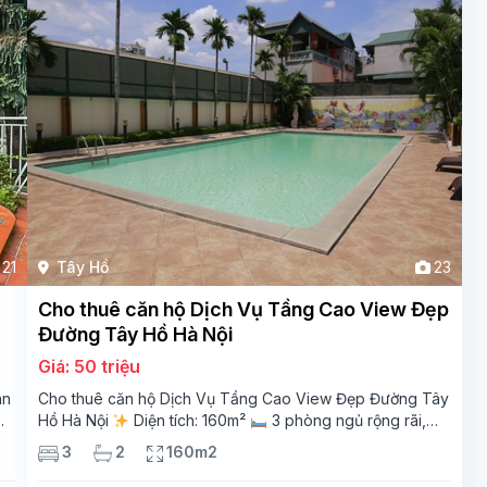
21
Tây Hồ
23
Cho thuê căn hộ Dịch Vụ Tầng Cao View Đẹp
Đường Tây Hồ Hà Nội
Giá: 50 triệu
ân
Cho thuê căn hộ Dịch Vụ Tầng Cao View Đẹp Đường Tây
Hồ Hà Nội
Diện tích: 160m²
3 phòng ngủ rộng rãi,
thoáng sáng
2 phòng tắm tiện nghi
Bếp + phòng
3
2
160m2
khách hiện đại, ban công thoáng mát