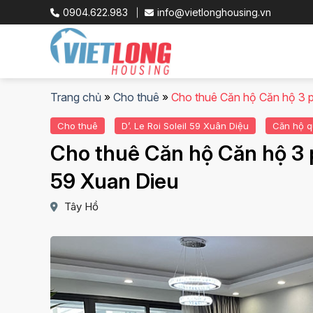
Skip
0904.622.983
info@vietlonghousing.vn
to
content
Trang chủ
»
Cho thuê
»
Cho thuê Căn hộ Căn hộ 3 ph
Cho thuê
D’. Le Roi Soleil 59 Xuân Diệu
Căn hộ q
Cho thuê Căn hộ Căn hộ 3 ph
59 Xuan Dieu
Tây Hồ