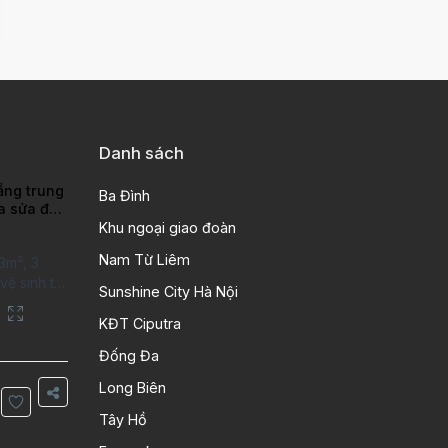
Danh sách
ầng trung
Ba Đình
ra sửa đẹp
ao
Khu ngoại giao đoàn
Nam Từ Liêm
3m², 3
ệ sinh tại
Sunshine City Hà Nội
putra Hanoi
City. Căn
KĐT Ciputra
 kỹ, chất
Đống Đa
n gỗ, bếp
ng gian
Long Biên
Thông tin
Tây Hồ
 tích: