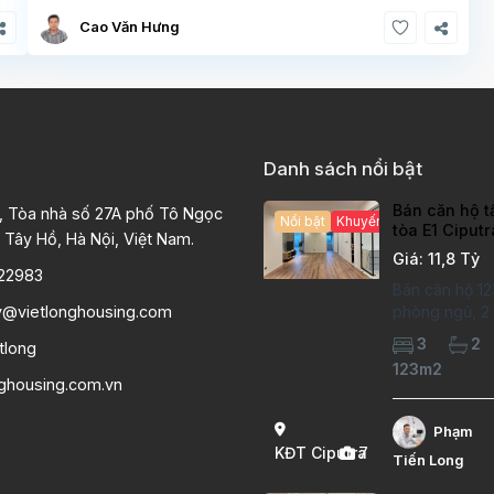
Cao Văn Hưng
Danh sách nổi bật
Bán căn hộ t
, Tòa nhà số 27A phố Tô Ngọc
Nổi bật
Khuyến mại hấp dẫn
tòa E1 Ciput
 Tây Hồ, Hà Nội, Việt Nam.
chất lượng c
Giá: 11,8 Tỷ
22983
Bán căn hộ 12
y@vietlonghousing.com
phòng ngủ, 2 v
khu đô thị Ci
3
2
tlong
International 
123m2
hộ đã sửa mới
nghousing.com.vn
lượng cao, sà
hiện đại, khô
Phạm
thoáng sáng. 
KĐT Ciputra
7
Tiến Long
căn hộ: Diện