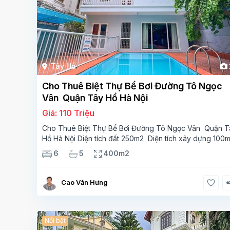
Tây Hồ
Cho Thuê Biệt Thự Bể Bơi Đường Tô Ngọc
Vân Quận Tây Hồ Hà Nội
Giá: 110 Triệu
Cho Thuê Biệt Thự Bể Bơi Đường Tô Ngọc Vân Quận T
Hồ Hà Nội Diện tích đất 250m2 Diện tích xây dựng 100
Xây 4 tầng, 6 phòng ngủ 5 phòng tắm Tầng 1, , phòng
6
5
400m2
khách , phòng bếp-1wc Tầng 2, 2 phòng
Cao Văn Hưng
Nổi bật