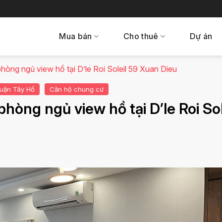
Mua bán
Cho thuê
Dự án
òng ngủ view hồ tại D’le Roi Soleil 59 Xuan Dieu
uận Tây Hồ
Căn hộ chung cư
òng ngủ view hồ tại D’le Roi Sol