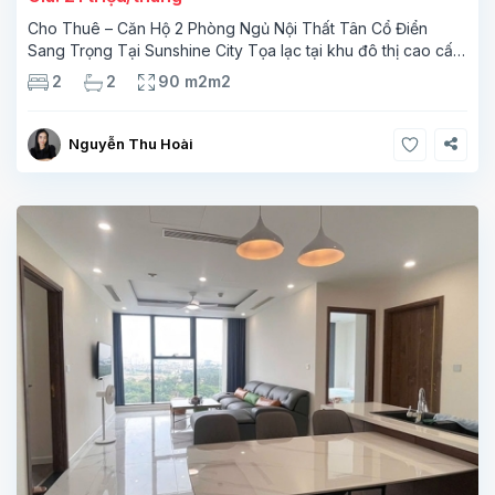
Cho Thuê – Căn Hộ 2 Phòng Ngủ Nội Thất Tân Cổ Điển
Sang Trọng Tại Sunshine City Tọa lạc tại khu đô thị cao cấp
Sunshine City thuộc Ciputra Hà Nội, căn hộ được thiết kế tinh
2
2
90 m2m2
tế với tổng
Nguyễn Thu Hoài