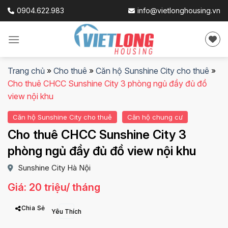
Skip
0904.622.983
info@vietlonghousing.vn
to
content
Trang chủ
»
Cho thuê
»
Căn hộ Sunshine City cho thuê
»
Cho thuê CHCC Sunshine City 3 phòng ngủ đầy đủ đồ
view nội khu
Căn hộ Sunshine City cho thuê
Căn hộ chung cư
Cho thuê CHCC Sunshine City 3
phòng ngủ đầy đủ đồ view nội khu
Sunshine City Hà Nội
Giá: 20 triệu/ tháng
Chia Sẻ