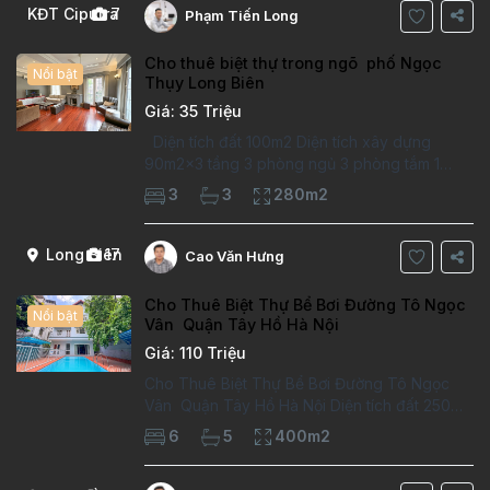
KĐT Ciputra
7
Phạm Tiến Long
Cho thuê biệt thự trong ngõ phố Ngọc
Nổi bật
Thụy Long Biên
Giá: 35 Triệu
Diện tích đất 100m2 Diện tích xây dựng
90m2x3 tầng 3 phòng ngủ 3 phòng tắm 1
phòng làm việc Vị trí ý tưởng 10 phút đi bộ tới
3
3
280m2
trường việt pháp Ngôi nhà được thiết kế theo
kiểu phát cổ,trong khu dân
Long Biên
17
Cao Văn Hưng
Cho Thuê Biệt Thự Bể Bơi Đường Tô Ngọc
Nổi bật
Vân Quận Tây Hồ Hà Nội
Giá: 110 Triệu
Cho Thuê Biệt Thự Bể Bơi Đường Tô Ngọc
Vân Quận Tây Hồ Hà Nội Diện tích đất 250m2
Diện tích xây dựng 100m2 Xây 4 tầng, 6
6
5
400m2
phòng ngủ 5 phòng tắm Tầng 1, , phòng
khách , phòng bếp-1wc Tầng 2, 2 phòng