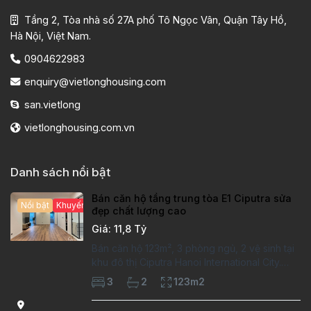
Tầng 2, Tòa nhà số 27A phố Tô Ngọc Vân, Quận Tây Hồ,
Hà Nội, Việt Nam.
0904622983
enquiry@vietlonghousing.com
san.vietlong
vietlonghousing.com.vn
Danh sách nổi bật
Bán căn hộ tầng trung tòa E1 Ciputra sửa
Nổi bật
Khuyến mại hấp dẫn
đẹp chất lượng cao
Giá: 11,8 Tỷ
Bán căn hộ 123m², 3 phòng ngủ, 2 vệ sinh tại
khu đô thị Ciputra Hanoi International City.
Căn hộ đã sửa mới kỹ, chất lượng cao, sàn
3
2
123m2
gỗ, bếp hiện đại, không gian thoáng sáng.
Thông tin căn hộ: Diện tích: