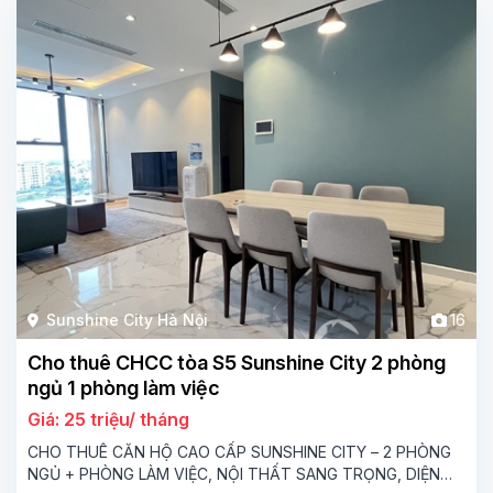
Sunshine City Hà Nội
16
Cho thuê CHCC tòa S5 Sunshine City 2 phòng
ngủ 1 phòng làm việc
Giá: 25 triệu/ tháng
CHO THUÊ CĂN HỘ CAO CẤP SUNSHINE CITY – 2 PHÒNG
NGỦ + PHÒNG LÀM VIỆC, NỘI THẤT SANG TRỌNG, DIỆN