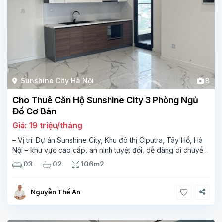
Sunshine City Hà Nội
8
Cho Thuê Căn Hộ Sunshine City 3 Phòng Ngủ
Đồ Cơ Bản
Giá: 19 triệu/tháng
– Vị trí: Dự án Sunshine City, Khu đô thị Ciputra, Tây Hồ, Hà
Nội – khu vực cao cấp, an ninh tuyệt đối, dễ dàng di chuyển
đến trung tâm thành phố và sân bay Nội Bài.
Thông tin
03
02
106m2
Nguyễn Thế An