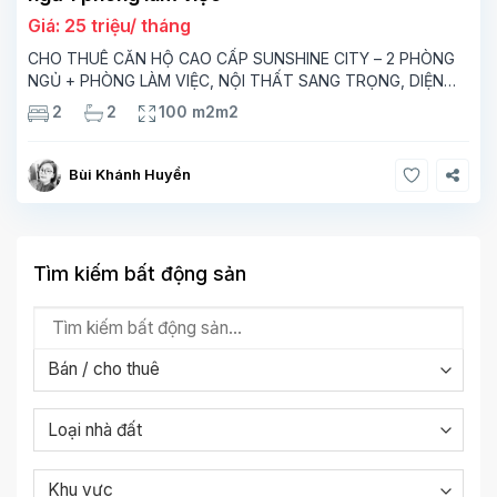
Giá: 25 triệu/ tháng
CHO THUÊ CĂN HỘ CAO CẤP SUNSHINE CITY – 2 PHÒNG
NGỦ + PHÒNG LÀM VIỆC, NỘI THẤT SANG TRỌNG, DIỆN
TÍCH 100M² Bạn đang tìm một không gian sống hiện đại, tiện
2
2
100 m2m2
nghi và đẳng cấp tại Hà Nội? Căn
Bùi Khánh Huyền
Tìm kiếm bất động sản