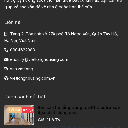
hỗ trợ bạn trong suốt thời hạn thuê bất cứ khi nào bạn cần trợ
giúp về các vấn đề về nhà ở hoặc hơn thế nữa.
Liên hệ
Tầng 2, Tòa nhà số 27A phố Tô Ngọc Vân, Quận Tây Hồ,
Hà Nội, Việt Nam.
0904622983
enquiry@vietlonghousing.com
san.vietlong
vietlonghousing.com.vn
Danh sách nổi bật
Bán căn hộ tầng trung tòa E1 Ciputra sửa
Nổi bật
Khuyến mại hấp dẫn
đẹp chất lượng cao
Giá: 11,8 Tỷ
Bán căn hộ 123m², 3 phòng ngủ, 2 vệ sinh tại