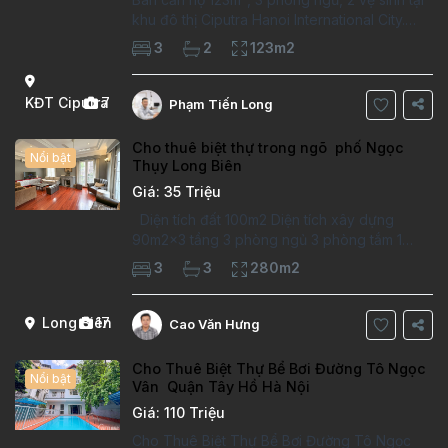
khu đô thị Ciputra Hanoi International City.
Căn hộ đã sửa mới kỹ, chất lượng cao, sàn
3
2
123m2
gỗ, bếp hiện đại, không gian thoáng sáng.
Thông tin căn hộ: Diện tích:
KĐT Ciputra
7
Phạm Tiến Long
Cho thuê biệt thự trong ngõ phố Ngọc
Nổi bật
Thụy Long Biên
Giá: 35 Triệu
Diện tích đất 100m2 Diện tích xây dựng
90m2x3 tầng 3 phòng ngủ 3 phòng tắm 1
phòng làm việc Vị trí ý tưởng 10 phút đi bộ tới
3
3
280m2
trường việt pháp Ngôi nhà được thiết kế theo
kiểu phát cổ,trong khu dân
Long Biên
17
Cao Văn Hưng
Cho Thuê Biệt Thự Bể Bơi Đường Tô Ngọc
Nổi bật
Vân Quận Tây Hồ Hà Nội
Giá: 110 Triệu
Cho Thuê Biệt Thự Bể Bơi Đường Tô Ngọc