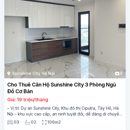
Sunshine City Hà Nội
8
Cho Thuê Căn Hộ Sunshine City 3 Phòng Ngủ
Đồ Cơ Bản
Giá: 19 triệu/tháng
– Vị trí: Dự án Sunshine City, Khu đô thị Ciputra, Tây Hồ, Hà
Nội – khu vực cao cấp, an ninh tuyệt đối, dễ dàng di chuyển
đến trung tâm thành phố và sân bay Nội Bài.
Thông tin
03
02
106m2