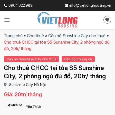
Skip
0904.622.983
info@vietlonghousing.vn
to
content
Trang chủ
»
Cho thuê
»
Căn hộ Sunshine City cho thuê
»
Cho thuê CHCC tại tòa S5 Sunshine City, 2 phòng ngủ đủ
đồ, 20tr/ tháng
Căn hộ Sunshine City cho thuê
Căn hộ chung cư
Cho thuê CHCC tại tòa S5 Sunshine
City, 2 phòng ngủ đủ đồ, 20tr/ tháng
Sunshine City Hà Nội
Giá: 20tr/ tháng
Chia Sẻ