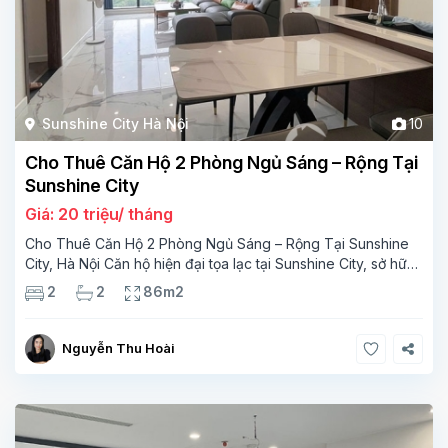
Sunshine City Hà Nội
10
Cho Thuê Căn Hộ 2 Phòng Ngủ Sáng – Rộng Tại
Sunshine City
Giá: 20 triệu/ tháng
Cho Thuê Căn Hộ 2 Phòng Ngủ Sáng – Rộng Tại Sunshine
City, Hà Nội Căn hộ hiện đại tọa lạc tại Sunshine City, sở hữu
diện tích 86m² cùng thiết kế tối ưu mang lại không gian sống
2
2
86m2
thoải mái
Nguyễn Thu Hoài