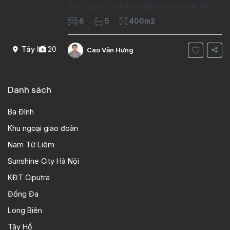
Vân Quận Tây Hồ Hà Nội Diện tích đất 250m2
Diện tích xây dựng 100m2 Xây 4 tầng, 6
6
5
400m2
phòng ngủ 5 phòng tắm Tầng 1, , phòng
khách , phòng bếp-1wc Tầng 2, 2 phòng
Tây Hồ
20
Cao Văn Hưng
Danh sách
Ba Đình
Khu ngoại giao đoàn
Nam Từ Liêm
Sunshine City Hà Nội
KĐT Ciputra
Đống Đa
Long Biên
Tây Hồ