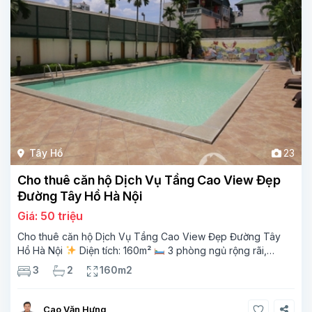
Tây Hồ
23
Cho thuê căn hộ Dịch Vụ Tầng Cao View Đẹp
Đường Tây Hồ Hà Nội
Giá: 50 triệu
Cho thuê căn hộ Dịch Vụ Tầng Cao View Đẹp Đường Tây
Hồ Hà Nội
Diện tích: 160m²
3 phòng ngủ rộng rãi,
thoáng sáng
2 phòng tắm tiện nghi
Bếp + phòng
3
2
160m2
khách hiện đại, ban công thoáng mát
Cao Văn Hưng