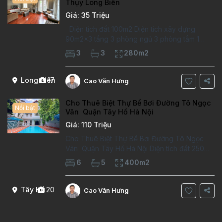
Thụy Long Biên
Giá: 35 Triệu
Diện tích đất 100m2 Diện tích xây dựng
90m2x3 tầng 3 phòng ngủ 3 phòng tắm 1
phòng làm việc Vị trí ý tưởng 10 phút đi bộ tới
3
3
280m2
trường việt pháp Ngôi nhà được thiết kế theo
kiểu phát cổ,trong khu dân
Long Biên
17
Cao Văn Hưng
Cho Thuê Biệt Thự Bể Bơi Đường Tô Ngọc
Nổi bật
Vân Quận Tây Hồ Hà Nội
Giá: 110 Triệu
Cho Thuê Biệt Thự Bể Bơi Đường Tô Ngọc
Vân Quận Tây Hồ Hà Nội Diện tích đất 250m2
Diện tích xây dựng 100m2 Xây 4 tầng, 6
6
5
400m2
phòng ngủ 5 phòng tắm Tầng 1, , phòng
khách , phòng bếp-1wc Tầng 2, 2 phòng
Tây Hồ
20
Cao Văn Hưng