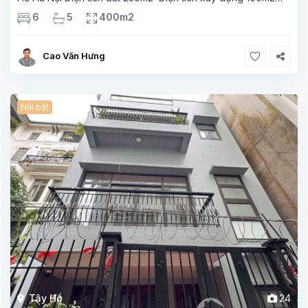
Xây 4 tầng, 6 phòng ngủ 5 phòng tắm Tầng 1, , phòng
6
5
400m2
khách , phòng bếp-1wc Tầng 2, 2 phòng
Cao Văn Hưng
Nổi bật
Tây Hồ
24