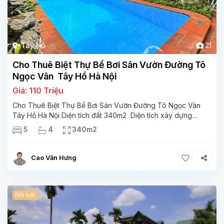
Tây Hồ
21
Cho Thuê Biệt Thự Bể Bơi Sân Vườn Đường Tô
Ngọc Vân Tây Hồ Hà Nội
Giá: 110 Triệu
Cho Thuê Biệt Thự Bể Bơi Sân Vườn Đường Tô Ngọc Vân
Tây Hồ Hà Nội Diện tích đất 340m2 Diện tích xây dựng
110m2 Xây 3 tầng, 5 phòng ngủ 4 phòng tắm Tầng 1, ,
5
4
340m2
phòng khách , phòng bếp-1wc Tầng 2, 3
Cao Văn Hưng
Nổi bật