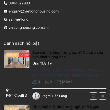
0904622983
enquiry@vietlonghousing.com
san.vietlong
vietlonghousing.com.vn
Danh sách nổi bật
Bán căn hộ tầng trung tòa E1 Ciputra sửa
Nổi bật
Khuyến mại hấp dẫn
đẹp chất lượng cao
Giá: 11,8 Tỷ
Bán căn hộ 123m², 3 phòng ngủ, 2 vệ sinh tại
khu đô thị Ciputra Hanoi International City.
Căn hộ đã sửa mới kỹ, chất lượng cao, sàn
3
2
123m2
gỗ, bếp hiện đại, không gian thoáng sáng.
Thông tin căn hộ: Diện tích:
KĐT Ciputra
7
Phạm Tiến Long
Cho thuê biệt thự trong ngõ phố Ngọc
Nổi bật