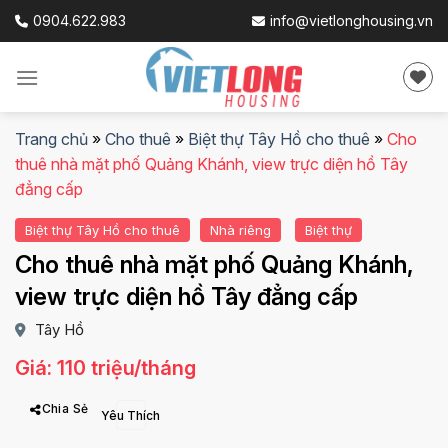
Skip
0904.622.983
info@vietlonghousing.vn
to
content
Trang chủ
»
Cho thuê
»
Biệt thự Tây Hồ cho thuê
»
Cho
thuê nhà mặt phố Quảng Khánh, view trực diện hồ Tây
đẳng cấp
Biệt thự Tây Hồ cho thuê
Nhà riêng
Biệt thự
Cho thuê nhà mặt phố Quảng Khánh,
view trực diện hồ Tây đẳng cấp
Tây Hồ
Giá: 110 triệu/tháng
Chia Sẻ