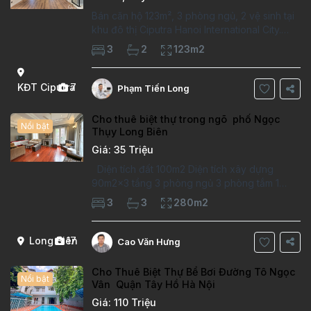
Bán căn hộ 123m², 3 phòng ngủ, 2 vệ sinh tại
khu đô thị Ciputra Hanoi International City.
Căn hộ đã sửa mới kỹ, chất lượng cao, sàn
3
2
123m2
gỗ, bếp hiện đại, không gian thoáng sáng.
Thông tin căn hộ: Diện tích:
KĐT Ciputra
7
Phạm Tiến Long
Cho thuê biệt thự trong ngõ phố Ngọc
Nổi bật
Thụy Long Biên
Giá: 35 Triệu
Diện tích đất 100m2 Diện tích xây dựng
90m2x3 tầng 3 phòng ngủ 3 phòng tắm 1
phòng làm việc Vị trí ý tưởng 10 phút đi bộ tới
3
3
280m2
trường việt pháp Ngôi nhà được thiết kế theo
kiểu phát cổ,trong khu dân
Long Biên
17
Cao Văn Hưng
Cho Thuê Biệt Thự Bể Bơi Đường Tô Ngọc
Nổi bật
Vân Quận Tây Hồ Hà Nội
Giá: 110 Triệu