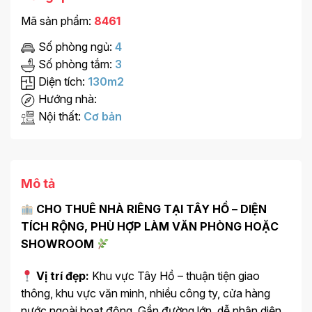
Mã sản phẩm:
8461
Số phòng ngủ:
4
Số phòng tắm:
3
Diện tích:
130m2
Hướng nhà:
Nội thất:
Cơ bản
Mô tả
CHO THUÊ NHÀ RIÊNG TẠI TÂY HỒ – DIỆN
TÍCH RỘNG, PHÙ HỢP LÀM VĂN PHÒNG HOẶC
SHOWROOM
Vị trí đẹp:
Khu vực Tây Hồ – thuận tiện giao
thông, khu vực văn minh, nhiều công ty, cửa hàng
nước ngoài hoạt động. Gần đường lớn, dễ nhận diện