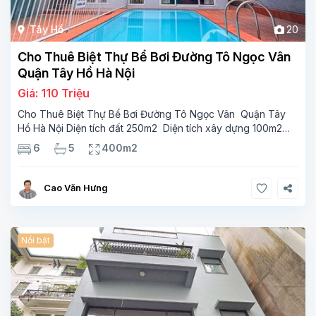
Tây Hồ
20
Cho Thuê Biệt Thự Bể Bơi Đường Tô Ngọc Vân
Quận Tây Hồ Hà Nội
Giá: 110 Triệu
Cho Thuê Biệt Thự Bể Bơi Đường Tô Ngọc Vân Quận Tây
Hồ Hà Nội Diện tích đất 250m2 Diện tích xây dựng 100m2
Xây 4 tầng, 6 phòng ngủ 5 phòng tắm Tầng 1, , phòng
6
5
400m2
khách , phòng bếp-1wc Tầng 2, 2 phòng
Cao Văn Hưng
Nổi bật