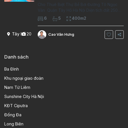
Cho Thuê Biệt Thự Bể Bơi Đường Tô Ngọc
Vân Quận Tây Hồ Hà Nội Diện tích đất 250m2
Diện tích xây dựng 100m2 Xây 4 tầng, 6
6
5
400m2
phòng ngủ 5 phòng tắm Tầng 1, , phòng
khách , phòng bếp-1wc Tầng 2, 2 phòng
Tây Hồ
20
Cao Văn Hưng
Danh sách
Ba Đình
Khu ngoại giao đoàn
Nam Từ Liêm
Sunshine City Hà Nội
KĐT Ciputra
Đống Đa
Long Biên