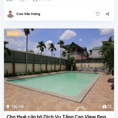
phòng khách , phòng bếp-1wc Tầng 2, 3
Cao Văn Hưng
Nổi bật
Tây Hồ
23
Cho thuê căn hộ Dịch Vụ Tầng Cao View Đẹp