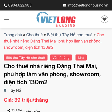
Skip
0904.622.983
info@vietlonghousing.vn
to
content
Trang chủ
»
Cho thuê
»
Biệt thự Tây Hồ cho thuê
»
Cho
thuê nhà riêng Đặng Thai Mai, phù hợp làm văn phòng,
showroom, diện tích 130m2
Biệt thự Tây Hồ cho thuê
Văn Phòng
Nhà
Cho thuê nhà riêng Đặng Thai Mai,
phù hợp làm văn phòng, showroom,
diện tích 130m2
Tây Hồ
Giá: 39 triệu/tháng
Chia Sẻ