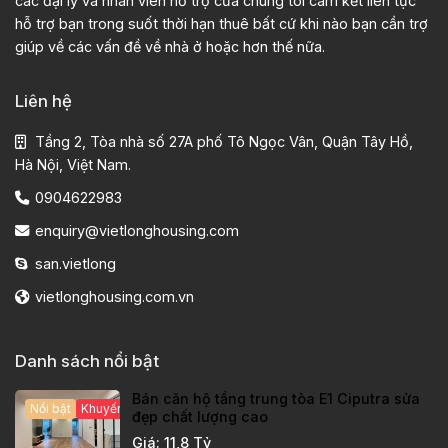
các đại lý và nhân viên hỗ trợ của chúng tôi cam kết liên tục
hỗ trợ bạn trong suốt thời hạn thuê bất cứ khi nào bạn cần trợ
giúp về các vấn đề về nhà ở hoặc hơn thế nữa.
Liên hệ
Tầng 2, Tòa nhà số 27A phố Tô Ngọc Vân, Quận Tây Hồ,
Hà Nội, Việt Nam.
0904622983
enquiry@vietlonghousing.com
san.vietlong
vietlonghousing.com.vn
Danh sách nổi bật
Bán căn hộ tầng trung tòa E1 Ciputra sửa
Nổi bật
Khuyến mại hấp dẫn
đẹp chất lượng cao
Giá: 11,8 Tỷ