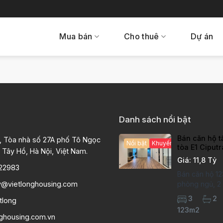
Mua bán
Cho thuê
Dự án
Danh sách nổi bật
Bán căn hộ t
, Tòa nhà số 27A phố Tô Ngọc
Nổi bật
Khuyến mại hấp dẫn
tòa E1 Ciput
 Tây Hồ, Hà Nội, Việt Nam.
chất lượng c
Giá: 11,8 Tỷ
22983
Bán căn hộ 12
y@vietlonghousing.com
phòng ngủ, 2 v
khu đô thị Ci
3
2
tlong
International 
123m2
hộ đã sửa mới
nghousing.com.vn