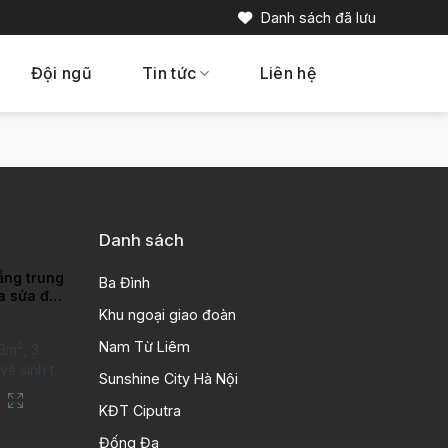
Danh sách đã lưu
Đội ngũ
Tin tức
Liên hệ
Danh sách
ầng trung
Ba Đình
ra sửa đẹp
ao
Khu ngoại giao đoàn
Nam Từ Liêm
3m², 3
ệ sinh tại
Sunshine City Hà Nội
putra Hanoi
City. Căn
KĐT Ciputra
 kỹ, chất
Đống Đa