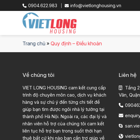
Skip
0904.622.983
info@vietlonghousing.vn
to
content
Trang chủ
»
Quy định – Điều khoản
Về chúng tôi
Liên hệ
VIET LONG HOUSING cam kết cung cấp
Tầng 2
trình độ chuyên môn cao, dịch vụ khách
Vân, Quận
hàng và sự chú ý đến từng chi tiết để
09046
giúp bạn tìm được ngôi nhà lý tưởng tại
enquir
thành phố Hà Nội. Ngoài ra, các đại lý và
nhân viên hỗ trợ của chúng tôi cam kết
san.vie
liên tục hỗ trợ bạn trong suốt thời hạn
vietlo
thuê bất cứ khi nào bạn cần trợ giúp về