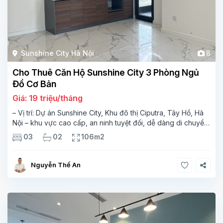
Sunshine City Hà Nội
8
Cho Thuê Căn Hộ Sunshine City 3 Phòng Ngủ
Đồ Cơ Bản
Giá: 19 triệu/tháng
– Vị trí: Dự án Sunshine City, Khu đô thị Ciputra, Tây Hồ, Hà
Nội – khu vực cao cấp, an ninh tuyệt đối, dễ dàng di chuyển
đến trung tâm thành phố và sân bay Nội Bài.
Thông tin
03
02
106m2
Nguyễn Thế An