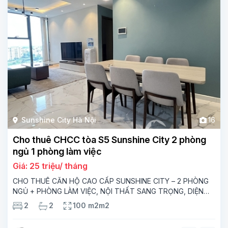
Sunshine City Hà Nội
16
Cho thuê CHCC tòa S5 Sunshine City 2 phòng
ngủ 1 phòng làm việc
Giá: 25 triệu/ tháng
CHO THUÊ CĂN HỘ CAO CẤP SUNSHINE CITY – 2 PHÒNG
NGỦ + PHÒNG LÀM VIỆC, NỘI THẤT SANG TRỌNG, DIỆN
TÍCH 100M² Bạn đang tìm một không gian sống hiện đại, tiện
2
2
100 m2m2
nghi và đẳng cấp tại Hà Nội? Căn