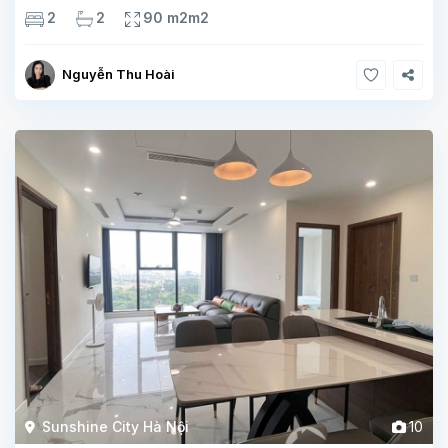
Sunshine City thuộc Ciputra Hà Nội, căn hộ được thiết kế tinh
2
2
90 m2m2
tế với tổng
Nguyễn Thu Hoài
Sunshine City Hà Nội
10