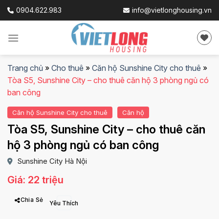
Skip
0904.622.983
info@vietlonghousing.vn
to
content
Trang chủ
»
Cho thuê
»
Căn hộ Sunshine City cho thuê
»
Tòa S5, Sunshine City – cho thuê căn hộ 3 phòng ngủ có
ban công
Căn hộ Sunshine City cho thuê
Căn hộ
Tòa S5, Sunshine City – cho thuê căn
hộ 3 phòng ngủ có ban công
Sunshine City Hà Nội
Giá: 22 triệu
Chia Sẻ