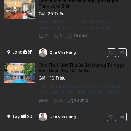
Cho thuê biệt thự trong ngõ phố Ngọc
Nổi bật
Thụy Long Biên
Giá: 35 Triệu
Diện tích đất 100m2 Diện tích xây dựng
90m2x3 tầng 3 phòng ngủ 3 phòng tắm 1
phòng làm việc Vị trí ý tưởng 10 phút đi bộ tới
3
3
280m2
trường việt pháp Ngôi nhà được thiết kế theo
kiểu phát cổ,trong khu dân
Long Biên
17
Cao Văn Hưng
Cho Thuê Biệt Thự Bể Bơi Đường Tô Ngọc
Nổi bật
Vân Quận Tây Hồ Hà Nội
Giá: 110 Triệu
Cho Thuê Biệt Thự Bể Bơi Đường Tô Ngọc
Vân Quận Tây Hồ Hà Nội Diện tích đất 250m2
Diện tích xây dựng 100m2 Xây 4 tầng, 6
6
5
400m2
phòng ngủ 5 phòng tắm Tầng 1, , phòng
khách , phòng bếp-1wc Tầng 2, 2 phòng
Tây Hồ
20
Cao Văn Hưng