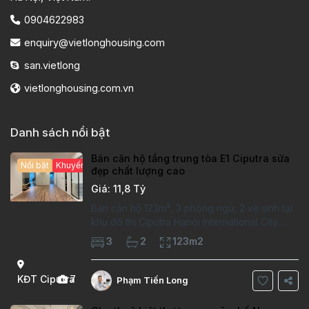
0904622983
enquiry@vietlonghousing.com
san.vietlong
vietlonghousing.com.vn
Danh sách nổi bật
Bán căn hộ tầng trung tòa E1 Ciputra sửa
Nổi bật
Khuyến mại hấp dẫn
đẹp chất lượng cao
Giá: 11,8 Tỷ
Bán căn hộ 123m², 3 phòng ngủ, 2 vệ sinh tại
khu đô thị Ciputra Hanoi International City.
Căn hộ đã sửa mới kỹ, chất lượng cao, sàn
3
2
123m2
gỗ, bếp hiện đại, không gian thoáng sáng.
Thông tin căn hộ: Diện tích:
KĐT Ciputra
7
Phạm Tiến Long