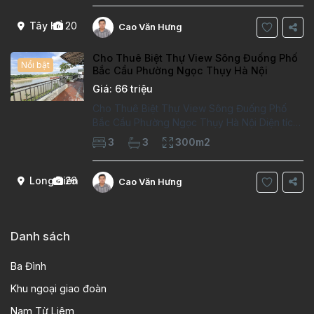
phòng khách, 1 phòng bếp,wc Tầng 2 -2
phòng
Tây Hồ
20
Cao Văn Hưng
Cho Thuê Biệt Thự View Sông Đuống Phố
Nổi bật
Bắc Cầu Phường Ngọc Thụy Hà Nội
Giá: 66 triệu
Cho Thuê Biệt Thự View Sông Đuống Phố
Bắc Cầu Phường Ngọc Thụy Hà Nội Diện tích
đất 300 m²
• Diện tích: 100m²x 3 Tầng Thiêt
3
3
300m2
kế Tầng 1 phòng khách, 1 phòng bếp,1 phòng
ngủ,1 phòng tắm,1wc Tầng 2 có 2 phòng
Long Biên
26
Cao Văn Hưng
Danh sách
Ba Đình
Khu ngoại giao đoàn
Nam Từ Liêm