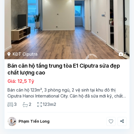
KĐT Ciputra
7
Bán căn hộ tầng trung tòa E1 Ciputra sửa đẹp
chất lượng cao
Giá: 12,5 Tỷ
Bán căn hộ 123m², 3 phòng ngủ, 2 vệ sinh tại khu đô thị
Ciputra Hanoi International City. Căn hộ đã sửa mới kỹ, chất
lượng cao, sàn gỗ, bếp hiện đại, không gian thoáng sáng.
3
2
123m2
Thông tin căn hộ: Diện tích:
Phạm Tiến Long