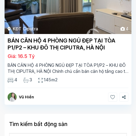
KĐT Ciputra
4
BÁN CĂN HỘ 4 PHÒNG NGỦ ĐẸP TẠI TÒA
P1/P2 – KHU ĐÔ THỊ CIPUTRA, HÀ NỘI
Giá: 16.5 Tỷ
BÁN CĂN HỘ 4 PHÒNG NGỦ ĐẸP TẠI TÒA P1/P2 – KHU ĐÔ
THỊ CIPUTRA, HÀ NỘI Chính chủ cần bán căn hộ tầng cao tại
tòa P1/P2 khu đô thị quốc tế Ciputra – một trong những khu
4
3
145m2
đô thị
Vũ Hiền
Tìm kiếm bất động sản