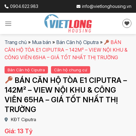
Skip
0904.622.983
info@vietlonghousing.vn
to
content
Trang chủ
»
Mua bán
»
Bán Căn hộ Ciputra
»
BÁN
CĂN HỘ TÒA E1 CIPUTRA – 142M² – VIEW NỘI KHU &
CÔNG VIÊN 65HA – GIÁ TỐT NHẤT THỊ TRƯỜNG
Bán Căn hộ Ciputra
Căn hộ chung cư
BÁN CĂN HỘ TÒA E1 CIPUTRA –
142M² – VIEW NỘI KHU & CÔNG
VIÊN 65HA – GIÁ TỐT NHẤT THỊ
TRƯỜNG
KĐT Ciputra
Giá: 13 Tỷ