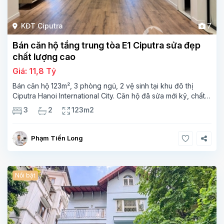
KĐT Ciputra
7
Bán căn hộ tầng trung tòa E1 Ciputra sửa đẹp
chất lượng cao
Giá: 11,8 Tỷ
Bán căn hộ 123m², 3 phòng ngủ, 2 vệ sinh tại khu đô thị
Ciputra Hanoi International City. Căn hộ đã sửa mới kỹ, chất
lượng cao, sàn gỗ, bếp hiện đại, không gian thoáng sáng.
3
2
123m2
Thông tin căn hộ: Diện tích:
Phạm Tiến Long
Nổi bật