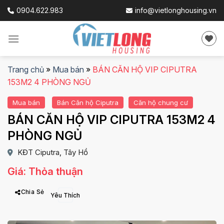
Skip
0904.622.983
info@vietlonghousing.vn
to
content
Trang chủ
»
Mua bán
»
BÁN CĂN HỘ VIP CIPUTRA
153M2 4 PHÒNG NGỦ
Mua bán
Bán Căn hộ Ciputra
Căn hộ chung cư
BÁN CĂN HỘ VIP CIPUTRA 153M2 4
PHÒNG NGỦ
KĐT Ciputra
Tây Hồ
,
Giá: Thỏa thuận
Chia Sẻ