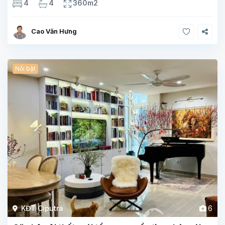
4
4
360m2
, 1 phòng ngủ,1 phòng tắm Tầng 3- 2
Cao Văn Hưng
Nổi bật
KĐT Ciputra
6