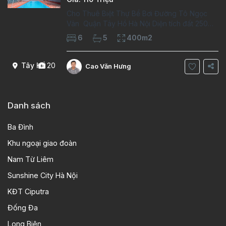
Cho Thuê Biệt Thự Bể Bơi Đường Tô Ngọc
Vân Quận Tây Hồ Hà Nội Diện tích đất 250m2
Diện tích xây dựng 100m2 Xây 4 tầng, 6
6
5
400m2
phòng ngủ 5 phòng tắm Tầng 1, , phòng
khách , phòng bếp-1wc Tầng 2, 2 phòng
Tây Hồ
20
Cao Văn Hưng
Danh sách
Ba Đình
Khu ngoại giao đoàn
Nam Từ Liêm
Sunshine City Hà Nội
KĐT Ciputra
Đống Đa
Long Biên