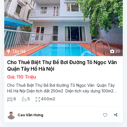
Tây Hồ
20
Cho Thuê Biệt Thự Bể Bơi Đường Tô Ngọc Vân
Quận Tây Hồ Hà Nội
Giá: 110 Triệu
Cho Thuê Biệt Thự Bể Bơi Đường Tô Ngọc Vân Quận Tây
Hồ Hà Nội Diện tích đất 250m2 Diện tích xây dựng 100m2
Xây 4 tầng, 6 phòng ngủ 5 phòng tắm Tầng 1, , phòng
6
5
400m2
khách , phòng bếp-1wc Tầng 2, 2 phòng
Cao Văn Hưng