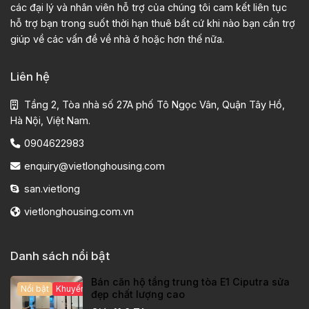
các đại lý và nhân viên hỗ trợ của chúng tôi cam kết liên tục
hỗ trợ bạn trong suốt thời hạn thuê bất cứ khi nào bạn cần trợ
giúp về các vấn đề về nhà ở hoặc hơn thế nữa.
Liên hệ
Tầng 2, Tòa nhà số 27A phố Tô Ngọc Vân, Quận Tây Hồ,
Hà Nội, Việt Nam.
0904622983
enquiry@vietlonghousing.com
san.vietlong
vietlonghousing.com.vn
Danh sách nổi bật
Bán căn hộ tầng trung tòa E1 Ciputra sửa
Nổi bật
Khuyến mại hấp dẫn
đẹp chất lượng cao