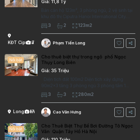
Giá: 11,8 Tỷ
Bán căn hộ 123m², 3 phòng ngủ, 2 vệ sinh tại
khu đô thị Ciputra Hanoi International City.
Căn hộ đã sửa mới kỹ, chất lượng cao, sàn
3
2
123m2
gỗ, bếp hiện đại, không gian thoáng sáng.
Thông tin căn hộ: Diện tích:
KĐT Ciputra
7
Phạm Tiến Long
Cho thuê biệt thự trong ngõ phố Ngọc
Nổi bật
Thụy Long Biên
Giá: 35 Triệu
Diện tích đất 100m2 Diện tích xây dựng
90m2x3 tầng 3 phòng ngủ 3 phòng tắm 1
phòng làm việc Vị trí ý tưởng 10 phút đi bộ tới
3
3
280m2
trường việt pháp Ngôi nhà được thiết kế theo
kiểu phát cổ,trong khu dân
Long Biên
17
Cao Văn Hưng
Cho Thuê Biệt Thự Bể Bơi Đường Tô Ngọc
Nổi bật
Vân Quận Tây Hồ Hà Nội
Giá: 110 Triệu