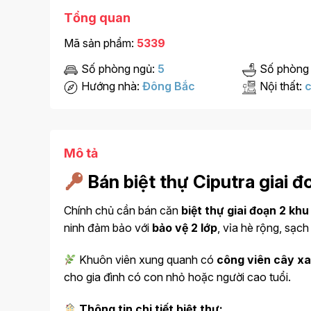
Tổng quan
Mã sản phẩm:
5339
Số phòng ngủ:
5
Số phòng
Hướng nhà:
Đông Bắc
Nội thất:
c
Mô tả
Bán biệt thự Ciputra giai đ
Chính chủ cần bán căn
biệt thự giai đoạn 2 khu
ninh đảm bảo với
bảo vệ 2 lớp
, vỉa hè rộng, sạc
Khuôn viên xung quanh có
công viên cây xa
cho gia đình có con nhỏ hoặc người cao tuổi.
Thông tin chi tiết biệt thự: