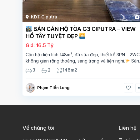
KĐT Ciputra
BÁN CĂN HỘ TÒA G3 CIPUTRA – VIEW
HỒ TÂY TUYỆT ĐẸP
Giá: 16.5 Tỷ
Căn hộ diện tích 148m², đã sửa đẹp, thiết kế 3PN – 2WC
không gian rộng thoáng, sang trọng và tiện nghi.
Sàn
gỗ cao cấp, ánh sáng tự nhiên chan hòa, view hồ Tây đ
3
2
148m2
giá – mang lại
Phạm Tiến Long
Về chúng tôi
Liên hệ