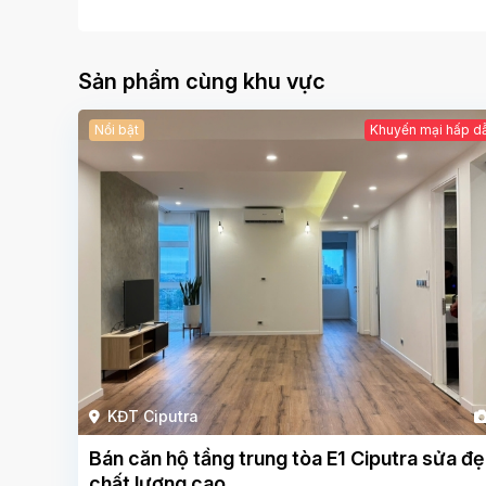
Sản phẩm cùng khu vực
Nổi bật
Khuyến mại hấp d
KĐT Ciputra
Bán căn hộ tầng trung tòa E1 Ciputra sửa đ
chất lượng cao