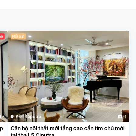
ẫn
Nổi bật
7
KĐT Ciputra
6
ẹp
Căn hộ nội thất mới tầng cao cần tìm chủ mới
tại tòa L5 Ciputra