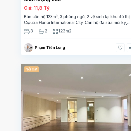
Giá: 11,8 Tỷ
Bán căn hộ 123m², 3 phòng ngủ, 2 vệ sinh tại khu đô thị
Ciputra Hanoi International City. Căn hộ đã sửa mới kỹ,
chất lượng cao, sàn gỗ, bếp hiện đại, không gian thoán
3
2
123m2
sáng. Thông tin căn hộ: Diện tích:
Phạm Tiến Long
Nổi bật