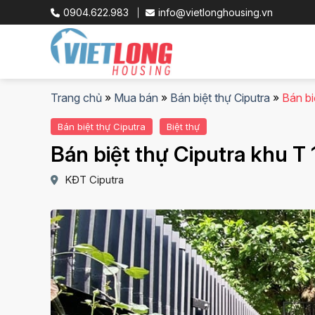
Skip
0904.622.983
info@vietlonghousing.vn
to
content
Trang chủ
»
Mua bán
»
Bán biệt thự Ciputra
»
Bán bi
Bán biệt thự Ciputra
Biệt thự
Bán biệt thự Ciputra khu 
KĐT Ciputra