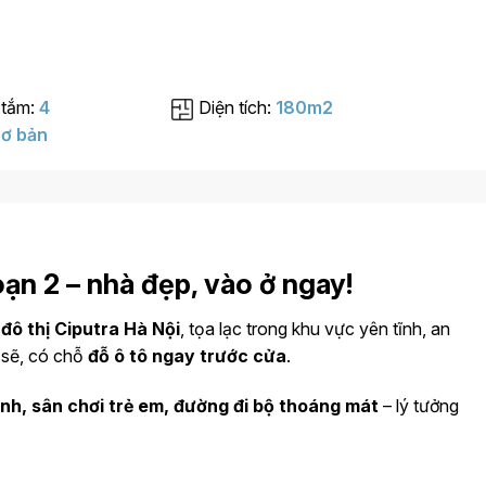
 tắm:
4
Diện tích:
180m2
ơ bản
oạn 2 – nhà đẹp, vào ở ngay!
 đô thị Ciputra Hà Nội
, tọa lạc trong khu vực yên tĩnh, an
h sẽ, có chỗ
đỗ ô tô ngay trước cửa
.
nh, sân chơi trẻ em, đường đi bộ thoáng mát
– lý tưởng