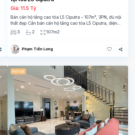
Giá: 11.5 Tỷ
Bán căn hộ tầng cao tòa L5 Ciputra – 107m², 3PN, đủ nội
thất đẹp Cần bán căn hộ tầng cao tòa L5 Ciputra, diện
g
tích 107m², thiết kế 3 phòng ngủ – 2 vệ sinh, không gian
3
2
107m2
rộng thoáng. Căn
Phạm Tiến Long
Nổi bật