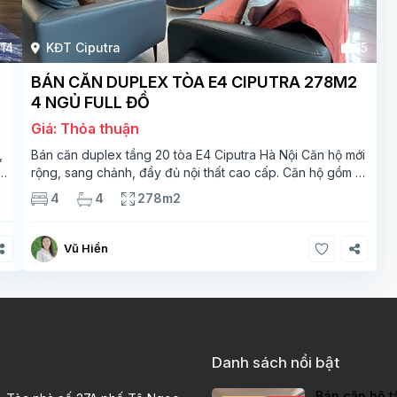
14
KĐT Ciputra
15
BÁN CĂN DUPLEX TÒA E4 CIPUTRA 278M2
4 NGỦ FULL ĐỒ
Giá: Thỏa thuận
,
Bán căn duplex tầng 20 tòa E4 Ciputra Hà Nội Căn hộ mới
rộng, sang chảnh, đầy đủ nội thất cao cấp. Căn hộ gồm 2
ắt
tầng. Tầng 1 rộng 142m2 bao gồm phòng khách, phòng
4
4
278m2
ăn, phòng bếp, 2 phòng ngủ,
Vũ Hiền
Danh sách nổi bật
Bán căn hộ t