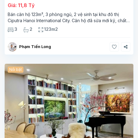
Giá: 11,8 Tỷ
Bán căn hộ 123m², 3 phòng ngủ, 2 vệ sinh tại khu đô thị
Ciputra Hanoi International City. Căn hộ đã sửa mới kỹ, chất
lượng cao, sàn gỗ, bếp hiện đại, không gian thoáng sáng.
3
2
123m2
Thông tin căn hộ: Diện tích:
Phạm Tiến Long
Nổi bật