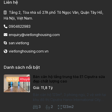
Liên hệ
Tầng 2, Tòa nhà số 27A phố Tô Ngọc Vân, Quận Tây Hồ,
Hà Nội, Việt Nam.
0904622983
enquiry@vietlonghousing.com
san.vietlong
vietlonghousing.com.vn
Danh sách nổi bật
Bán căn hộ tầng trung tòa E1 Ciputra sửa
Nổi bật
Khuyến mại hấp dẫn
đẹp chất lượng cao
Giá: 11,8 Tỷ
Bán căn hộ 123m², 3 phòng ngủ, 2 vệ sinh tại
khu đô thị Ciputra Hanoi International City.
Căn hộ đã sửa mới kỹ, chất lượng cao, sàn
3
2
123m2
gỗ, bếp hiện đại, không gian thoáng sáng.