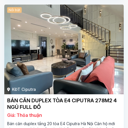
Nổi bật
KĐT Ciputra
15
BÁN CĂN DUPLEX TÒA E4 CIPUTRA 278M2 4
NGỦ FULL ĐỒ
Giá: Thỏa thuận
Bán căn duplex tầng 20 tòa E4 Ciputra Hà Nội Căn hộ mới