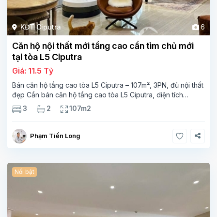
KĐT Ciputra
6
Căn hộ nội thất mới tầng cao cần tìm chủ mới
tại tòa L5 Ciputra
Giá: 11.5 Tỷ
Bán căn hộ tầng cao tòa L5 Ciputra – 107m², 3PN, đủ nội thất
đẹp Cần bán căn hộ tầng cao tòa L5 Ciputra, diện tích
107m², thiết kế 3 phòng ngủ – 2 vệ sinh, không gian rộng
3
2
107m2
thoáng. Căn
Phạm Tiến Long
Nổi bật