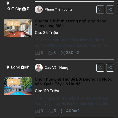
Thông tin căn hộ: Diện tích:
KĐT Ciputra
7
Phạm Tiến Long
Cho thuê biệt thự trong ngõ phố Ngọc
Nổi bật
Thụy Long Biên
Giá: 35 Triệu
Diện tích đất 100m2 Diện tích xây dựng
90m2x3 tầng 3 phòng ngủ 3 phòng tắm 1
phòng làm việc Vị trí ý tưởng 10 phút đi bộ tới
3
3
280m2
trường việt pháp Ngôi nhà được thiết kế theo
kiểu phát cổ,trong khu dân
Long Biên
17
Cao Văn Hưng
Cho Thuê Biệt Thự Bể Bơi Đường Tô Ngọc
Nổi bật
Vân Quận Tây Hồ Hà Nội
Giá: 110 Triệu
Cho Thuê Biệt Thự Bể Bơi Đường Tô Ngọc
Vân Quận Tây Hồ Hà Nội Diện tích đất 250m2
Diện tích xây dựng 100m2 Xây 4 tầng, 6
6
5
400m2
phòng ngủ 5 phòng tắm Tầng 1, , phòng