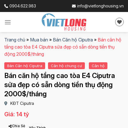
Skip
0904.622.983
info@vietlonghousing.vn
to
content
Trang chủ
»
Mua bán
»
Bán Căn hộ Ciputra
»
Bán căn hộ
tầng cao tòa E4 Ciputra sửa đẹp có sẵn dòng tiền thụ
động 2000$/tháng
Bán Căn hộ Ciputra
Căn hộ chung cư
Căn hộ
Bán căn hộ tầng cao tòa E4 Ciputra
sửa đẹp có sẵn dòng tiền thụ động
2000$/tháng
KĐT Ciputra
Giá: 14 tỷ
Chia Sẻ