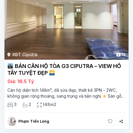
KĐT Ciputra
14
BÁN CĂN HỘ TÒA G3 CIPUTRA – VIEW HỒ
TÂY TUYỆT ĐẸP
Giá: 16.5 Tỷ
Căn hộ diện tích 148m², đã sửa đẹp, thiết kế 3PN – 2WC,
không gian rộng thoáng, sang trọng và tiện nghi.
Sàn gỗ
cao cấp, ánh sáng tự nhiên chan hòa, view hồ Tây đắt giá –
3
2
148m2
mang lại
Phạm Tiến Long