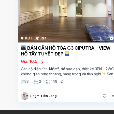
KĐT Ciputra
BÁN CĂN HỘ TÒA G3 CIPUTRA – VIEW
HỒ TÂY TUYỆT ĐẸP
Giá: 16.5 Tỷ
Căn hộ diện tích 148m², đã sửa đẹp, thiết kế 3PN – 2WC
không gian rộng thoáng, sang trọng và tiện nghi.
Sàn
gỗ cao cấp, ánh sáng tự nhiên chan hòa, view hồ Tây đ
3
2
148m2
giá – mang lại
Phạm Tiến Long