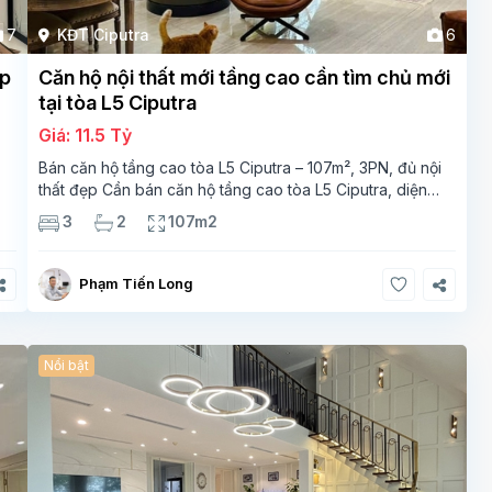
7
KĐT Ciputra
6
ẹp
Căn hộ nội thất mới tầng cao cần tìm chủ mới
tại tòa L5 Ciputra
Giá: 11.5 Tỷ
Bán căn hộ tầng cao tòa L5 Ciputra – 107m², 3PN, đủ nội
thất đẹp Cần bán căn hộ tầng cao tòa L5 Ciputra, diện
g
tích 107m², thiết kế 3 phòng ngủ – 2 vệ sinh, không gian
3
2
107m2
rộng thoáng. Căn
Phạm Tiến Long
Nổi bật