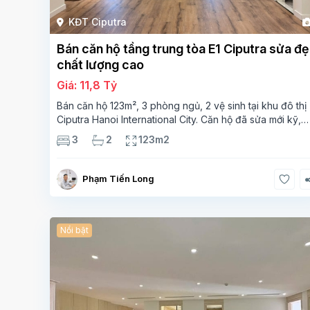
KĐT Ciputra
Bán căn hộ tầng trung tòa E1 Ciputra sửa đ
chất lượng cao
Giá: 11,8 Tỷ
Bán căn hộ 123m², 3 phòng ngủ, 2 vệ sinh tại khu đô thị
Ciputra Hanoi International City. Căn hộ đã sửa mới kỹ,
chất lượng cao, sàn gỗ, bếp hiện đại, không gian thoán
3
2
123m2
sáng. Thông tin căn hộ: Diện tích:
Phạm Tiến Long
Nổi bật