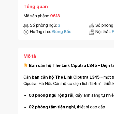
Tổng quan
Mã sản phẩm:
9618
Số phòng ngủ:
3
Số phòng
Hướng nhà:
Đông Bắc
Nội thất:
F
Mô tả
Bán căn hộ The Link Ciputra L345 – Diện tí
Cần
bán căn hộ The Link Ciputra L345
– một t
Ciputra, Hà Nội. Căn hộ có diện tích 154m², thiết k
03 phòng ngủ rộng rãi
, đầy ánh sáng tự nhi
02 phòng tắm tiện nghi
, thiết bị cao cấp