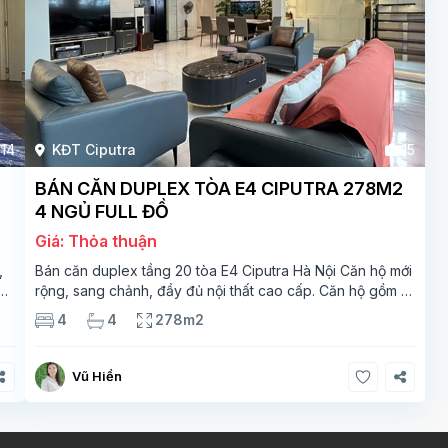
14
KĐT Ciputra
15
BÁN CĂN DUPLEX TÒA E4 CIPUTRA 278M2
4 NGỦ FULL ĐỒ
Giá: Thỏa thuận
,
Bán căn duplex tầng 20 tòa E4 Ciputra Hà Nội Căn hộ mới
rộng, sang chảnh, đầy đủ nội thất cao cấp. Căn hộ gồm 2
ắt
tầng. Tầng 1 rộng 142m2 bao gồm phòng khách, phòng
4
4
278m2
ăn, phòng bếp, 2 phòng ngủ,
Vũ Hiền