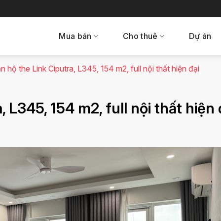
Mua bán
Cho thuê
Dự án
 hộ the Link Ciputra, L345, 154 m2, full nội thất hiện đại
 L345, 154 m2, full nội thất hiện 