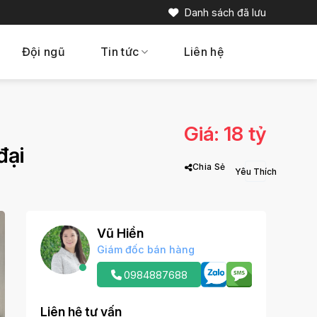
Danh sách đã lưu
Đội ngũ
Tin tức
Liên hệ
Giá: 18 tỷ
đại
Chia Sẻ
Vũ Hiền
Giám đốc bán hàng
0984887688
Liên hệ tư vấn