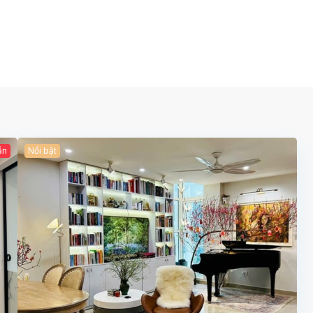
ẫn
Nổi bật