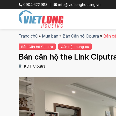
Skip
0904.622.983
info@vietlonghousing.vn
to
content
Trang chủ
»
Mua bán
»
Bán Căn hộ Ciputra
»
Bán căn
Bán Căn hộ Ciputra
Căn hộ chung cư
Bán căn hộ the Link Ciputra,
KĐT Ciputra