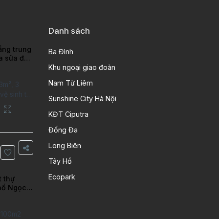
Danh sách
ầng trung
Ba Đình
ra sửa đẹp
ao
Khu ngoại giao đoàn
Nam Từ Liêm
3m², 3
ệ sinh tại
Sunshine City Hà Nội
putra Hanoi
City. Căn
KĐT Ciputra
 kỹ, chất
Đống Đa
n gỗ, bếp
ng gian
Long Biên
Thông tin
Tây Hồ
 tích:
Ecopark
t thự
hố Ngọc
iên
t 100m2