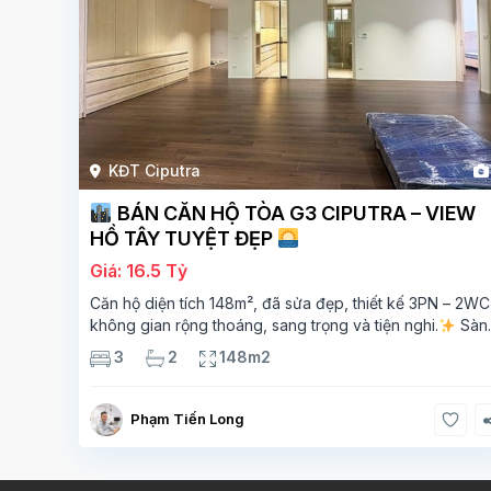
KĐT Ciputra
BÁN CĂN HỘ TÒA G3 CIPUTRA – VIEW
HỒ TÂY TUYỆT ĐẸP
Giá: 16.5 Tỷ
Căn hộ diện tích 148m², đã sửa đẹp, thiết kế 3PN – 2WC
không gian rộng thoáng, sang trọng và tiện nghi.
Sàn
gỗ cao cấp, ánh sáng tự nhiên chan hòa, view hồ Tây đ
3
2
148m2
giá – mang lại
Phạm Tiến Long