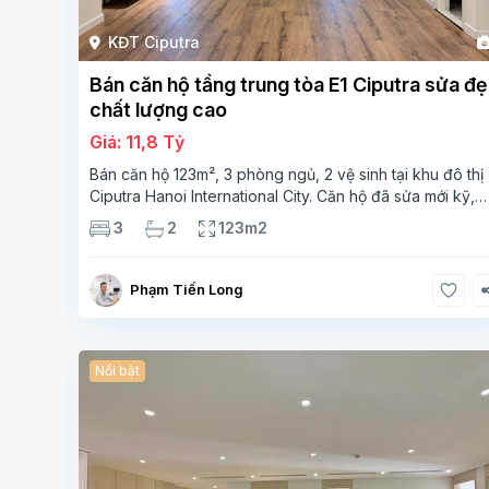
KĐT Ciputra
Bán căn hộ tầng trung tòa E1 Ciputra sửa đ
chất lượng cao
Giá: 11,8 Tỷ
Bán căn hộ 123m², 3 phòng ngủ, 2 vệ sinh tại khu đô thị
Ciputra Hanoi International City. Căn hộ đã sửa mới kỹ,
chất lượng cao, sàn gỗ, bếp hiện đại, không gian thoán
3
2
123m2
sáng. Thông tin căn hộ: Diện tích:
Phạm Tiến Long
Nổi bật