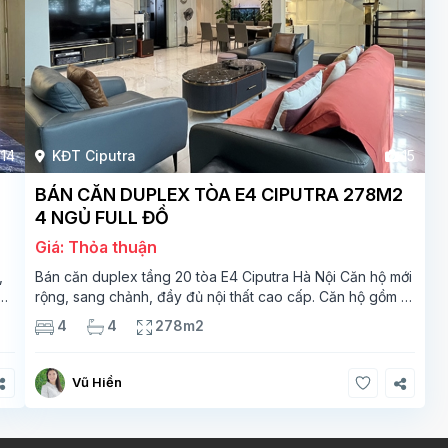
14
KĐT Ciputra
15
BÁN CĂN DUPLEX TÒA E4 CIPUTRA 278M2
4 NGỦ FULL ĐỒ
Giá: Thỏa thuận
,
Bán căn duplex tầng 20 tòa E4 Ciputra Hà Nội Căn hộ mới
rộng, sang chảnh, đầy đủ nội thất cao cấp. Căn hộ gồm 2
ắt
tầng. Tầng 1 rộng 142m2 bao gồm phòng khách, phòng
4
4
278m2
ăn, phòng bếp, 2 phòng ngủ,
Vũ Hiền