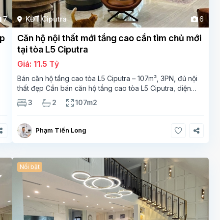
7
KĐT Ciputra
6
ẹp
Căn hộ nội thất mới tầng cao cần tìm chủ mới
tại tòa L5 Ciputra
Giá: 11.5 Tỷ
Bán căn hộ tầng cao tòa L5 Ciputra – 107m², 3PN, đủ nội
thất đẹp Cần bán căn hộ tầng cao tòa L5 Ciputra, diện
g
tích 107m², thiết kế 3 phòng ngủ – 2 vệ sinh, không gian
3
2
107m2
rộng thoáng. Căn
Phạm Tiến Long
Nổi bật