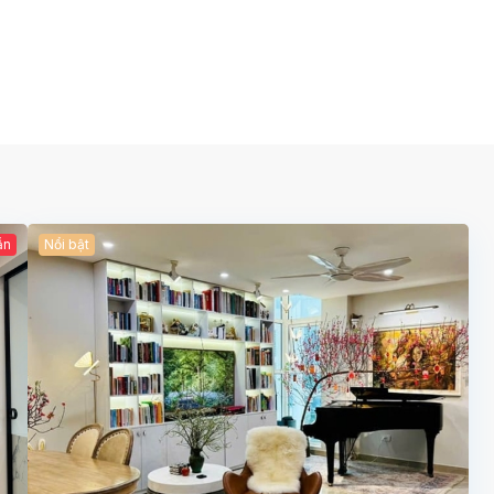
ẫn
Nổi bật