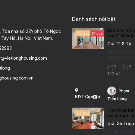
Danh sách nổi bật
Bán căn hộ t
, Tòa nhà số 27A phố Tô Ngọc
Nổi bật
Khuyến mại hấp dẫn
tòa E1 Ciput
 Tây Hồ, Hà Nội, Việt Nam.
chất lượng c
Giá: 11,8 Tỷ
22983
Bán căn hộ 12
y@vietlonghousing.com
phòng ngủ, 2 v
khu đô thị Ci
3
2
tlong
International 
123m2
hộ đã sửa mới
nghousing.com.vn
lượng cao, sà
hiện đại, khô
Phạm
thoáng sáng. 
KĐT Ciputra
7
Tiến Long
căn hộ: Diện
Cho thuê biệ
Nổi bật
trong ngõ p
Thụy Long B
Giá: 35 Triệu
Diện tích đấ