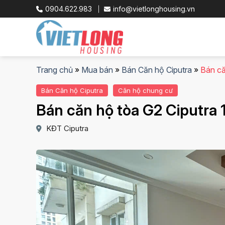
Skip
0904.622.983
info@vietlonghousing.vn
to
content
Trang chủ
»
Mua bán
»
Bán Căn hộ Ciputra
»
Bán că
Bán Căn hộ Ciputra
Căn hộ chung cư
Bán căn hộ tòa G2 Ciputra 
KĐT Ciputra