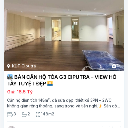
KĐT Ciputra
14
BÁN CĂN HỘ TÒA G3 CIPUTRA – VIEW HỒ
TÂY TUYỆT ĐẸP
Giá: 16.5 Tỷ
Căn hộ diện tích 148m², đã sửa đẹp, thiết kế 3PN – 2WC,
không gian rộng thoáng, sang trọng và tiện nghi.
Sàn gỗ
cao cấp, ánh sáng tự nhiên chan hòa, view hồ Tây đắt giá –
3
2
148m2
mang lại