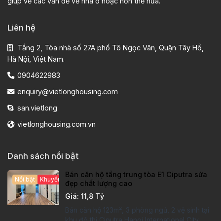
giúp về các vấn đề về nhà ở hoặc hơn thế nữa.
Liên hệ
Tầng 2, Tòa nhà số 27A phố Tô Ngọc Vân, Quận Tây Hồ,
Hà Nội, Việt Nam.
0904622983
enquiry@vietlonghousing.com
san.vietlong
vietlonghousing.com.vn
Danh sách nổi bật
Bán căn hộ tầng trung tòa E1 Ciputra sửa
Nổi bật
Khuyến mại hấp dẫn
đẹp chất lượng cao
Giá: 11,8 Tỷ
Bán căn hộ 123m², 3 phòng ngủ, 2 vệ sinh tại
khu đô thị Ciputra Hanoi International City.