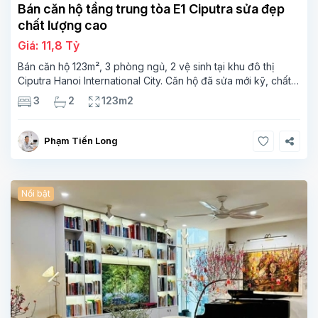
Bán căn hộ tầng trung tòa E1 Ciputra sửa đẹp
chất lượng cao
Giá: 11,8 Tỷ
Bán căn hộ 123m², 3 phòng ngủ, 2 vệ sinh tại khu đô thị
Ciputra Hanoi International City. Căn hộ đã sửa mới kỹ, chất
lượng cao, sàn gỗ, bếp hiện đại, không gian thoáng sáng.
3
2
123m2
Thông tin căn hộ: Diện tích:
Phạm Tiến Long
Nổi bật