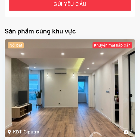
Sản phẩm cùng khu vực
Nổi bật
Khuyến mại hấp dẫn
KĐT Ciputra
7