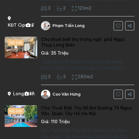
Căn hộ đã sửa mới kỹ, chất lượng cao, sàn
3
2
123m2
gỗ, bếp hiện đại, không gian thoáng sáng.
Thông tin căn hộ: Diện tích:
KĐT Ciputra
7
Phạm Tiến Long
Cho thuê biệt thự trong ngõ phố Ngọc
Nổi bật
Thụy Long Biên
Giá: 35 Triệu
Diện tích đất 100m2 Diện tích xây dựng
90m2x3 tầng 3 phòng ngủ 3 phòng tắm 1
phòng làm việc Vị trí ý tưởng 10 phút đi bộ tới
3
3
280m2
trường việt pháp Ngôi nhà được thiết kế theo
kiểu phát cổ,trong khu dân
Long Biên
17
Cao Văn Hưng
Cho Thuê Biệt Thự Bể Bơi Đường Tô Ngọc
Nổi bật
Vân Quận Tây Hồ Hà Nội
Giá: 110 Triệu
Cho Thuê Biệt Thự Bể Bơi Đường Tô Ngọc
Vân Quận Tây Hồ Hà Nội Diện tích đất 250m2