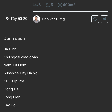
Diện tích xây dựng 100m2 Xây 4 tầng, 6
6
5
400m2
phòng ngủ 5 phòng tắm Tầng 1, , phòng
khách , phòng bếp-1wc Tầng 2, 2 phòng
Tây Hồ
20
Cao Văn Hưng
Danh sách
Ba Đình
Khu ngoại giao đoàn
Nam Từ Liêm
Sunshine City Hà Nội
KĐT Ciputra
Đống Đa
Long Biên
Tây Hồ