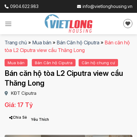
Skip
0904.622.983
info@vietlonghousing.vn
to
content
Trang chủ
»
Mua bán
»
Bán Căn hộ Ciputra
»
Bán căn hộ
tòa L2 Ciputra view cầu Thăng Long
Mua bán
Bán Căn hộ Ciputra
Căn hộ chung cư
Bán căn hộ tòa L2 Ciputra view cầu
Thăng Long
KĐT Ciputra
Giá: 17 Tỷ
Chia Sẻ