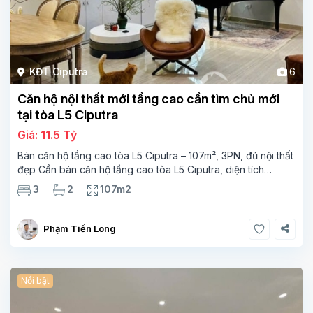
KĐT Ciputra
6
Căn hộ nội thất mới tầng cao cần tìm chủ mới
tại tòa L5 Ciputra
Giá: 11.5 Tỷ
Bán căn hộ tầng cao tòa L5 Ciputra – 107m², 3PN, đủ nội thất
đẹp Cần bán căn hộ tầng cao tòa L5 Ciputra, diện tích
107m², thiết kế 3 phòng ngủ – 2 vệ sinh, không gian rộng
3
2
107m2
thoáng. Căn
Phạm Tiến Long
Nổi bật