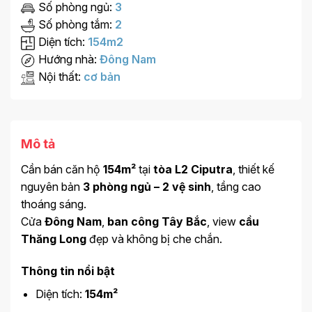
Số phòng ngủ:
3
Số phòng tắm:
2
Diện tích:
154m2
Hướng nhà:
Đông Nam
Nội thất:
cơ bản
Mô tả
Cần bán căn hộ
154m²
tại
tòa L2 Ciputra
, thiết kế
nguyên bản
3 phòng ngủ – 2 vệ sinh
, tầng cao
thoáng sáng.
Cửa
Đông Nam
,
ban công Tây Bắc
, view
cầu
Thăng Long
đẹp và không bị che chắn.
Thông tin nổi bật
Diện tích:
154m²