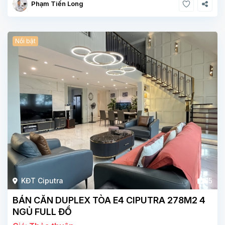
Phạm Tiến Long
Nổi bật
KĐT Ciputra
15
BÁN CĂN DUPLEX TÒA E4 CIPUTRA 278M2 4
NGỦ FULL ĐỒ