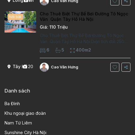
Long Biên
17
Cao Văn Hưng
Cho Thuê Biệt Thự Bể Bơi Đường Tô Ngọc
Nổi bật
Vân Quận Tây Hồ Hà Nội
Giá: 110 Triệu
Cho Thuê Biệt Thự Bể Bơi Đường Tô Ngọc
Vân Quận Tây Hồ Hà Nội Diện tích đất 250m2
Diện tích xây dựng 100m2 Xây 4 tầng, 6
6
5
400m2
phòng ngủ 5 phòng tắm Tầng 1, , phòng
khách , phòng bếp-1wc Tầng 2, 2 phòng
Tây Hồ
20
Cao Văn Hưng
Danh sách
Ba Đình
Khu ngoại giao đoàn
Nam Từ Liêm
Sunshine City Hà Nội