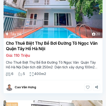
Tây Hồ
20
Cho Thuê Biệt Thự Bể Bơi Đường Tô Ngọc Vân
Quận Tây Hồ Hà Nội
Giá: 110 Triệu
Cho Thuê Biệt Thự Bể Bơi Đường Tô Ngọc Vân Quận Tây
Hồ Hà Nội Diện tích đất 250m2 Diện tích xây dựng 100m2
Xây 4 tầng, 6 phòng ngủ 5 phòng tắm Tầng 1, , phòng
6
5
400m2
khách , phòng bếp-1wc Tầng 2, 2 phòng
Cao Văn Hưng
Nổi bật