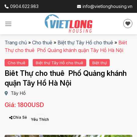
Skip
0904.622.983
info@vietlonghousing.vn
to
content
Trang chủ
»
Cho thuê
»
Biệt thự Tây Hồ cho thuê
»
Biêt
Thự cho thuê Phố Quảng khánh quận Tây Hồ Hà Nội
Cho thuê
Biệt thự Tây Hồ cho thuê
Biệt thự
Biêt Thự cho thuê Phố Quảng khánh
quận Tây Hồ Hà Nội
Tây Hồ
Giá: 1800USD
Chia Sẻ