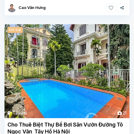
Cao Văn Hưng
Nổi bật
Tây Hồ
21
Cho Thuê Biệt Thự Bể Bơi Sân Vườn Đường Tô
Ngọc Vân Tây Hồ Hà Nội