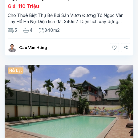
Giá: 110 Triệu
Cho Thuê Biệt Thự Bể Bơi Sân Vườn Đường Tô Ngọc Vân
Tây Hồ Hà Nội Diện tích đất 340m2 Diện tích xây dựng
110m2 Xây 3 tầng, 5 phòng ngủ 4 phòng tắm Tầng 1, ,
5
4
340m2
phòng khách , phòng bếp-1wc Tầng 2, 3
Cao Văn Hưng
Nổi bật