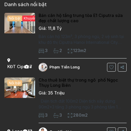
Danh sách nổi bật
Bán căn hộ tầng trung tòa E1 Ciputra sửa
Nổi bật
Khuyến mại hấp dẫn
đẹp chất lượng cao
Giá: 11,8 Tỷ
Bán căn hộ 123m², 3 phòng ngủ, 2 vệ sinh tại
khu đô thị Ciputra Hanoi International City.
Căn hộ đã sửa mới kỹ, chất lượng cao, sàn
3
2
123m2
gỗ, bếp hiện đại, không gian thoáng sáng.
Thông tin căn hộ: Diện tích:
KĐT Ciputra
7
Phạm Tiến Long
Cho thuê biệt thự trong ngõ phố Ngọc
Nổi bật
Thụy Long Biên
Giá: 35 Triệu
Diện tích đất 100m2 Diện tích xây dựng
90m2x3 tầng 3 phòng ngủ 3 phòng tắm 1
phòng làm việc Vị trí ý tưởng 10 phút đi bộ tới
3
3
280m2
trường việt pháp Ngôi nhà được thiết kế theo
kiểu phát cổ,trong khu dân