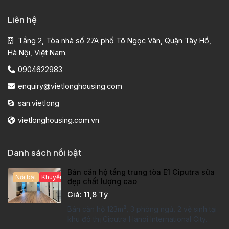
Liên hệ
Tầng 2, Tòa nhà số 27A phố Tô Ngọc Vân, Quận Tây Hồ,
Hà Nội, Việt Nam.
0904622983
enquiry@vietlonghousing.com
san.vietlong
vietlonghousing.com.vn
Danh sách nổi bật
Bán căn hộ tầng trung tòa E1 Ciputra sửa
Nổi bật
Khuyến mại hấp dẫn
đẹp chất lượng cao
Giá: 11,8 Tỷ
Bán căn hộ 123m², 3 phòng ngủ, 2 vệ sinh tại
khu đô thị Ciputra Hanoi International City.