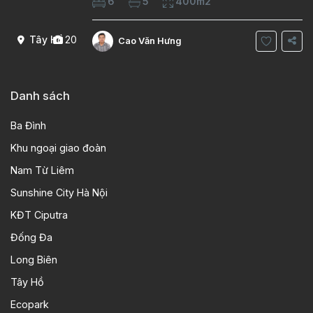
6
5
400m2
phòng ngủ 5 phòng tắm Tầng 1, , phòng
khách , phòng bếp-1wc Tầng 2, 2 phòng
Tây Hồ
20
Cao Văn Hưng
Danh sách
Ba Đình
Khu ngoại giao đoàn
Nam Từ Liêm
Sunshine City Hà Nội
KĐT Ciputra
Đống Đa
Long Biên
Tây Hồ
Ecopark