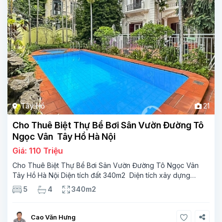
Tây Hồ
21
Cho Thuê Biệt Thự Bể Bơi Sân Vườn Đường Tô
Ngọc Vân Tây Hồ Hà Nội
Giá: 110 Triệu
Cho Thuê Biệt Thự Bể Bơi Sân Vườn Đường Tô Ngọc Vân
Tây Hồ Hà Nội Diện tích đất 340m2 Diện tích xây dựng
110m2 Xây 3 tầng, 5 phòng ngủ 4 phòng tắm Tầng 1, ,
5
4
340m2
phòng khách , phòng bếp-1wc Tầng 2, 3
Cao Văn Hưng