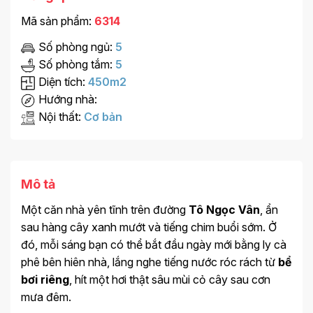
Mã sản phẩm:
6314
Số phòng ngủ:
5
Số phòng tắm:
5
Diện tích:
450m2
Hướng nhà:
Nội thất:
Cơ bản
Mô tả
Một căn nhà yên tĩnh trên đường
Tô Ngọc Vân
, ẩn
sau hàng cây xanh mướt và tiếng chim buổi sớm. Ở
đó, mỗi sáng bạn có thể bắt đầu ngày mới bằng ly cà
phê bên hiên nhà, lắng nghe tiếng nước róc rách từ
bể
bơi riêng
, hít một hơi thật sâu mùi cỏ cây sau cơn
mưa đêm.