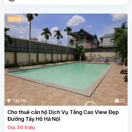
Nổi bật
Tây Hồ
23
Cho thuê căn hộ Dịch Vụ Tầng Cao View Đẹp
Đường Tây Hồ Hà Nội
Giá: 50 triệu