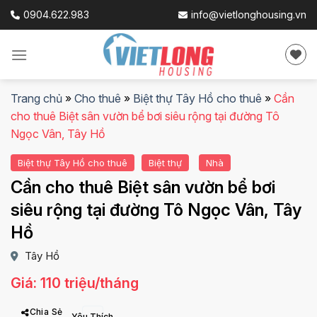
Skip
0904.622.983
info@vietlonghousing.vn
to
content
Trang chủ
»
Cho thuê
»
Biệt thự Tây Hồ cho thuê
»
Cần
cho thuê Biệt sân vườn bể bơi siêu rộng tại đường Tô
Ngọc Vân, Tây Hồ
Biệt thự Tây Hồ cho thuê
Biệt thự
Nhà
Cần cho thuê Biệt sân vườn bể bơi
siêu rộng tại đường Tô Ngọc Vân, Tây
Hồ
Tây Hồ
Giá: 110 triệu/tháng
Chia Sẻ