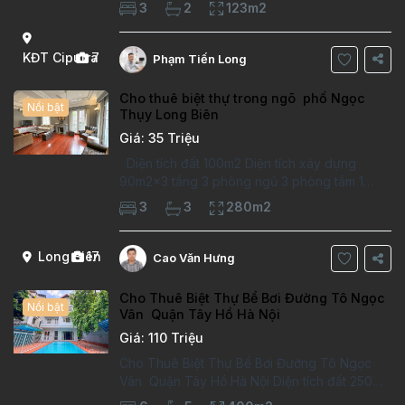
Căn hộ đã sửa mới kỹ, chất lượng cao, sàn
3
2
123m2
gỗ, bếp hiện đại, không gian thoáng sáng.
Thông tin căn hộ: Diện tích:
KĐT Ciputra
7
Phạm Tiến Long
Cho thuê biệt thự trong ngõ phố Ngọc
Nổi bật
Thụy Long Biên
Giá: 35 Triệu
Diện tích đất 100m2 Diện tích xây dựng
90m2x3 tầng 3 phòng ngủ 3 phòng tắm 1
phòng làm việc Vị trí ý tưởng 10 phút đi bộ tới
3
3
280m2
trường việt pháp Ngôi nhà được thiết kế theo
kiểu phát cổ,trong khu dân
Long Biên
17
Cao Văn Hưng
Cho Thuê Biệt Thự Bể Bơi Đường Tô Ngọc
Nổi bật
Vân Quận Tây Hồ Hà Nội
Giá: 110 Triệu
Cho Thuê Biệt Thự Bể Bơi Đường Tô Ngọc
Vân Quận Tây Hồ Hà Nội Diện tích đất 250m2
Diện tích xây dựng 100m2 Xây 4 tầng, 6