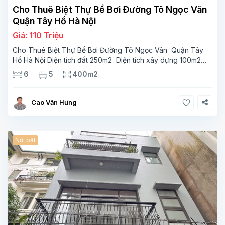
Cho Thuê Biệt Thự Bể Bơi Đường Tô Ngọc Vân
Quận Tây Hồ Hà Nội
Giá: 110 Triệu
Cho Thuê Biệt Thự Bể Bơi Đường Tô Ngọc Vân Quận Tây
Hồ Hà Nội Diện tích đất 250m2 Diện tích xây dựng 100m2
Xây 4 tầng, 6 phòng ngủ 5 phòng tắm Tầng 1, , phòng
6
5
400m2
khách , phòng bếp-1wc Tầng 2, 2 phòng
Cao Văn Hưng
Nổi bật