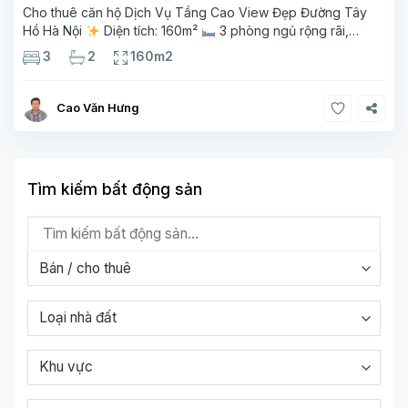
Cho thuê căn hộ Dịch Vụ Tầng Cao View Đẹp Đường Tây
Hồ Hà Nội
Diện tích: 160m²
3 phòng ngủ rộng rãi,
thoáng sáng
2 phòng tắm tiện nghi
Bếp + phòng
3
2
160m2
khách hiện đại, ban công thoáng mát
Cao Văn Hưng
Tìm kiếm bất động sản