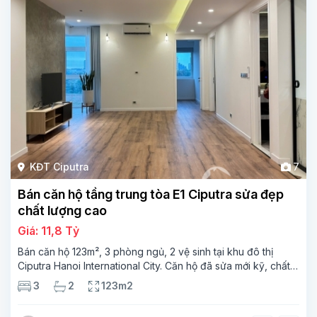
KĐT Ciputra
7
Bán căn hộ tầng trung tòa E1 Ciputra sửa đẹp
chất lượng cao
Giá: 11,8 Tỷ
Bán căn hộ 123m², 3 phòng ngủ, 2 vệ sinh tại khu đô thị
Ciputra Hanoi International City. Căn hộ đã sửa mới kỹ, chất
lượng cao, sàn gỗ, bếp hiện đại, không gian thoáng sáng.
3
2
123m2
Thông tin căn hộ: Diện tích: