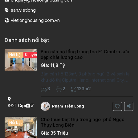
san.vietlong
vietlonghousing.com.vn
Danh sách nổi bật
Bán căn hộ tầng trung tòa E1 Ciputra sửa
Nổi bật
Khuyến mại hấp dẫn
đẹp chất lượng cao
Giá: 11,8 Tỷ
Bán căn hộ 123m², 3 phòng ngủ, 2 vệ sinh tại
khu đô thị Ciputra Hanoi International City.
Căn hộ đã sửa mới kỹ, chất lượng cao, sàn
3
2
123m2
gỗ, bếp hiện đại, không gian thoáng sáng.
Thông tin căn hộ: Diện tích:
KĐT Ciputra
7
Phạm Tiến Long
Cho thuê biệt thự trong ngõ phố Ngọc
Nổi bật
Thụy Long Biên
Giá: 35 Triệu