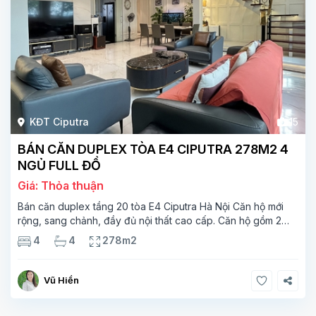
KĐT Ciputra
15
BÁN CĂN DUPLEX TÒA E4 CIPUTRA 278M2 4
NGỦ FULL ĐỒ
Giá: Thỏa thuận
Bán căn duplex tầng 20 tòa E4 Ciputra Hà Nội Căn hộ mới
rộng, sang chảnh, đầy đủ nội thất cao cấp. Căn hộ gồm 2
tầng. Tầng 1 rộng 142m2 bao gồm phòng khách, phòng ăn,
4
4
278m2
phòng bếp, 2 phòng ngủ,
Vũ Hiền