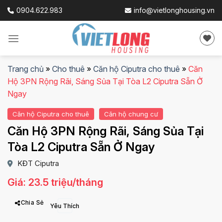
Skip
0904.622.983
info@vietlonghousing.vn
to
content
Trang chủ
»
Cho thuê
»
Căn hộ Ciputra cho thuê
»
Căn
Hộ 3PN Rộng Rãi, Sáng Sủa Tại Tòa L2 Ciputra Sẵn Ở
Ngay
Căn hộ Ciputra cho thuê
Căn hộ chung cư
Căn Hộ 3PN Rộng Rãi, Sáng Sủa Tại
Tòa L2 Ciputra Sẵn Ở Ngay
KĐT Ciputra
Giá: 23.5 triệu/tháng
Chia Sẻ