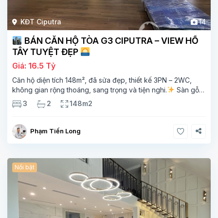
KĐT Ciputra
14
BÁN CĂN HỘ TÒA G3 CIPUTRA – VIEW HỒ
TÂY TUYỆT ĐẸP
Giá: 16.5 Tỷ
Căn hộ diện tích 148m², đã sửa đẹp, thiết kế 3PN – 2WC,
không gian rộng thoáng, sang trọng và tiện nghi.
Sàn gỗ
cao cấp, ánh sáng tự nhiên chan hòa, view hồ Tây đắt giá –
3
2
148m2
mang lại
Phạm Tiến Long
Nổi bật