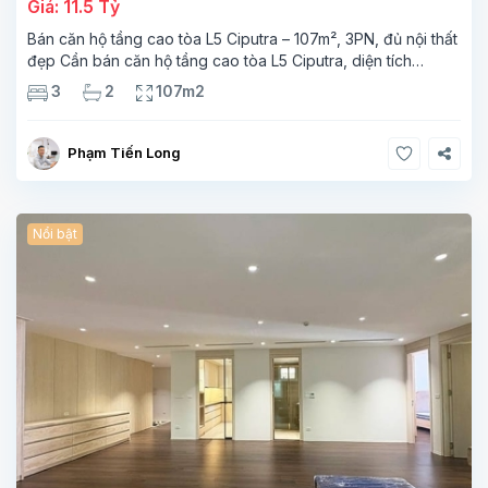
Giá: 11.5 Tỷ
Bán căn hộ tầng cao tòa L5 Ciputra – 107m², 3PN, đủ nội thất
đẹp Cần bán căn hộ tầng cao tòa L5 Ciputra, diện tích
107m², thiết kế 3 phòng ngủ – 2 vệ sinh, không gian rộng
3
2
107m2
thoáng. Căn
Phạm Tiến Long
Nổi bật