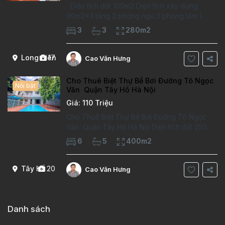
Diện tích đất 100m2 Diện tích xây dựng
90m2x3 tầng 3 phòng ngủ 3 phòng tắm 1
phòng làm việc Vị trí ý tưởng 10 phút đi bộ tới
3
3
280m2
trường việt pháp Ngôi nhà được thiết kế theo
kiểu phát cổ,trong khu dân
Long Biên
17
Cao Văn Hưng
Cho Thuê Biệt Thự Bể Bơi Đường Tô Ngọc
Nổi bật
Vân Quận Tây Hồ Hà Nội
Giá: 110 Triệu
Cho Thuê Biệt Thự Bể Bơi Đường Tô Ngọc
Vân Quận Tây Hồ Hà Nội Diện tích đất 250m2
Diện tích xây dựng 100m2 Xây 4 tầng, 6
6
5
400m2
phòng ngủ 5 phòng tắm Tầng 1, , phòng
khách , phòng bếp-1wc Tầng 2, 2 phòng
Tây Hồ
20
Cao Văn Hưng
Danh sách