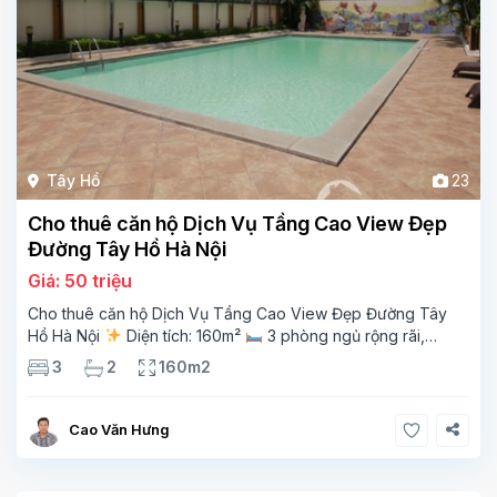
Tây Hồ
23
Cho thuê căn hộ Dịch Vụ Tầng Cao View Đẹp
Đường Tây Hồ Hà Nội
Giá: 50 triệu
Cho thuê căn hộ Dịch Vụ Tầng Cao View Đẹp Đường Tây
Hồ Hà Nội
Diện tích: 160m²
3 phòng ngủ rộng rãi,
thoáng sáng
2 phòng tắm tiện nghi
Bếp + phòng
3
2
160m2
khách hiện đại, ban công thoáng mát
Cao Văn Hưng