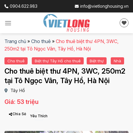
Skip
0904.622.983
info@vietlonghousing.vn
to
content
Trang chủ
»
Cho thuê
»
Cho thuê biệt thư 4PN, 3WC,
250m2 tại Tô Ngọc Vân, Tây Hồ, Hà Nội
Cho thuê
Biệt thự Tây Hồ cho thuê
Biệt thự
Nhà
Cho thuê biệt thư 4PN, 3WC, 250m2
tại Tô Ngọc Vân, Tây Hồ, Hà Nội
Tây Hồ
Giá: 53 triệu
Chia Sẻ