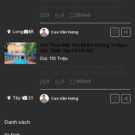
Diện tích đất 100m2 Diện tích xây dựng
90m2x3 tầng 3 phòng ngủ 3 phòng tắm 1
phòng làm việc Vị trí ý tưởng 10 phút đi bộ tới
3
3
280m2
trường việt pháp Ngôi nhà được thiết kế theo
kiểu phát cổ,trong khu dân
Long Biên
17
Cao Văn Hưng
Cho Thuê Biệt Thự Bể Bơi Đường Tô Ngọc
Nổi bật
Vân Quận Tây Hồ Hà Nội
Giá: 110 Triệu
Cho Thuê Biệt Thự Bể Bơi Đường Tô Ngọc
Vân Quận Tây Hồ Hà Nội Diện tích đất 250m2
Diện tích xây dựng 100m2 Xây 4 tầng, 6
6
5
400m2
phòng ngủ 5 phòng tắm Tầng 1, , phòng
khách , phòng bếp-1wc Tầng 2, 2 phòng
Tây Hồ
20
Cao Văn Hưng
Danh sách
Ba Đình