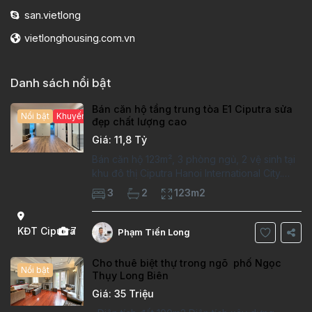
san.vietlong
vietlonghousing.com.vn
Danh sách nổi bật
Bán căn hộ tầng trung tòa E1 Ciputra sửa
Nổi bật
Khuyến mại hấp dẫn
đẹp chất lượng cao
Giá: 11,8 Tỷ
Bán căn hộ 123m², 3 phòng ngủ, 2 vệ sinh tại
khu đô thị Ciputra Hanoi International City.
Căn hộ đã sửa mới kỹ, chất lượng cao, sàn
3
2
123m2
gỗ, bếp hiện đại, không gian thoáng sáng.
Thông tin căn hộ: Diện tích:
KĐT Ciputra
7
Phạm Tiến Long
Cho thuê biệt thự trong ngõ phố Ngọc
Nổi bật
Thụy Long Biên
Giá: 35 Triệu