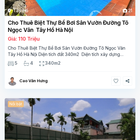
Tây Hồ
21
Cho Thuê Biệt Thự Bể Bơi Sân Vườn Đường Tô
Ngọc Vân Tây Hồ Hà Nội
Giá: 110 Triệu
Cho Thuê Biệt Thự Bể Bơi Sân Vườn Đường Tô Ngọc Vân
Tây Hồ Hà Nội Diện tích đất 340m2 Diện tích xây dựng
110m2 Xây 3 tầng, 5 phòng ngủ 4 phòng tắm Tầng 1, ,
5
4
340m2
phòng khách , phòng bếp-1wc Tầng 2, 3
Cao Văn Hưng
Nổi bật