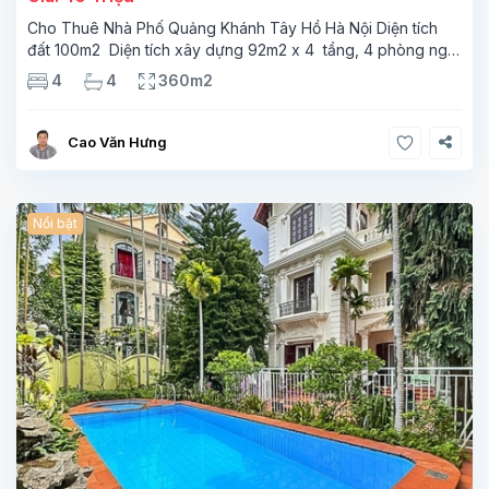
Cho Thuê Nhà Phố Quảng Khánh Tây Hồ Hà Nội Diện tích
đất 100m2 Diện tích xây dựng 92m2 x 4 tầng, 4 phòng ngủ
3 phòng tắm Tầng 1 – phòng bếp-1wc Tầng 2– phòng khách
4
4
360m2
, 1 phòng ngủ,1 phòng tắm Tầng 3- 2
Cao Văn Hưng
Nổi bật