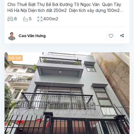
Cho Thuê Biệt Thự Bể Bơi Đường Tô Ngọc Vân Quận Tây
Hồ Hà Nội Diện tích đất 250m2 Diện tích xây dựng 100m2
Xây 4 tầng, 6 phòng ngủ 5 phòng tắm Tầng 1, , phòng
6
5
400m2
khách , phòng bếp-1wc Tầng 2, 2 phòng
Cao Văn Hưng
Nổi bật