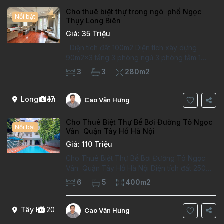
Cho thuê biệt thự trong ngõ phố Ngọc
Nổi bật
Thụy Long Biên
Giá: 35 Triệu
Diện tích đất 100m2 Diện tích xây dựng
90m2x3 tầng 3 phòng ngủ 3 phòng tắm 1
phòng làm việc Vị trí ý tưởng 10 phút đi bộ tới
3
3
280m2
trường việt pháp Ngôi nhà được thiết kế theo
kiểu phát cổ,trong khu dân
Long Biên
17
Cao Văn Hưng
Cho Thuê Biệt Thự Bể Bơi Đường Tô Ngọc
Nổi bật
Vân Quận Tây Hồ Hà Nội
Giá: 110 Triệu
Cho Thuê Biệt Thự Bể Bơi Đường Tô Ngọc
Vân Quận Tây Hồ Hà Nội Diện tích đất 250m2
Diện tích xây dựng 100m2 Xây 4 tầng, 6
6
5
400m2
phòng ngủ 5 phòng tắm Tầng 1, , phòng
khách , phòng bếp-1wc Tầng 2, 2 phòng
Tây Hồ
20
Cao Văn Hưng