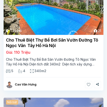
Tây Hồ
21
Cho Thuê Biệt Thự Bể Bơi Sân Vườn Đường Tô
Ngọc Vân Tây Hồ Hà Nội
Giá: 110 Triệu
Cho Thuê Biệt Thự Bể Bơi Sân Vườn Đường Tô Ngọc Vân
Tây Hồ Hà Nội Diện tích đất 340m2 Diện tích xây dựng
110m2 Xây 3 tầng, 5 phòng ngủ 4 phòng tắm Tầng 1, ,
5
4
340m2
phòng khách , phòng bếp-1wc Tầng 2, 3
Cao Văn Hưng
Nổi bật