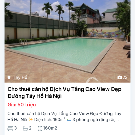
Tây Hồ
23
Cho thuê căn hộ Dịch Vụ Tầng Cao View Đẹp
Đường Tây Hồ Hà Nội
Giá: 50 triệu
Cho thuê căn hộ Dịch Vụ Tầng Cao View Đẹp Đường Tây
Hồ Hà Nội
Diện tích: 160m²
3 phòng ngủ rộng rãi,
thoáng sáng
2 phòng tắm tiện nghi
Bếp + phòng
3
2
160m2
khách hiện đại, ban công thoáng mát