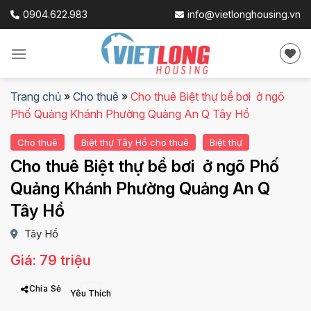
Skip
0904.622.983
info@vietlonghousing.vn
to
content
Trang chủ
»
Cho thuê
»
Cho thuê Biệt thự bể bơi ở ngõ
Phố Quảng Khánh Phường Quảng An Q Tây Hồ
Cho thuê
Biệt thự Tây Hồ cho thuê
Biệt thự
Cho thuê Biệt thự bể bơi ở ngõ Phố
Quảng Khánh Phường Quảng An Q
Tây Hồ
Tây Hồ
Giá: 79 triệu
Chia Sẻ