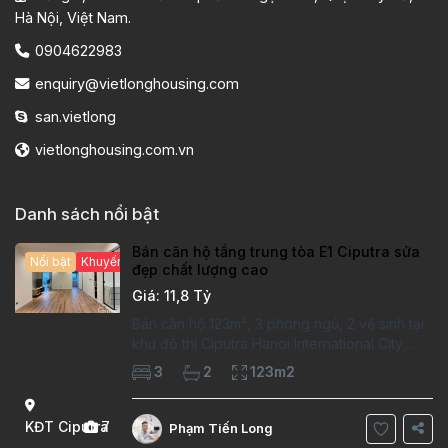
Hà Nội, Việt Nam.
0904622983
enquiry@vietlonghousing.com
san.vietlong
vietlonghousing.com.vn
Danh sách nổi bật
Bán căn hộ tầng trung tòa E1 Ciputra sửa
Nổi bật
Khuyến mại hấp dẫn
đẹp chất lượng cao
Giá: 11,8 Tỷ
Bán căn hộ 123m², 3 phòng ngủ, 2 vệ sinh tại
khu đô thị Ciputra Hanoi International City.
Căn hộ đã sửa mới kỹ, chất lượng cao, sàn
3
2
123m2
gỗ, bếp hiện đại, không gian thoáng sáng.
Thông tin căn hộ: Diện tích:
KĐT Ciputra
7
Phạm Tiến Long