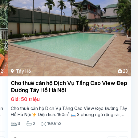
21
Tây Hồ
23
Cho thuê căn hộ Dịch Vụ Tầng Cao View Đẹp
Đường Tây Hồ Hà Nội
Giá: 50 triệu
ân
Cho thuê căn hộ Dịch Vụ Tầng Cao View Đẹp Đường Tây
Hồ Hà Nội
Diện tích: 160m²
3 phòng ngủ rộng rãi,
thoáng sáng
2 phòng tắm tiện nghi
Bếp + phòng
3
2
160m2
khách hiện đại, ban công thoáng mát