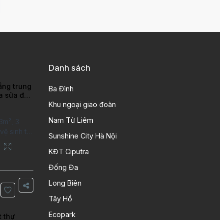
Danh sách
ầng trung
Ba Đình
ra sửa đẹp
ao
Khu ngoại giao đoàn
Nam Từ Liêm
3m², 3
ệ sinh tại
Sunshine City Hà Nội
putra Hanoi
City. Căn
KĐT Ciputra
 kỹ, chất
Đống Đa
n gỗ, bếp
ng gian
Long Biên
Thông tin
Tây Hồ
 tích:
Ecopark
t thự