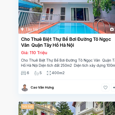
Tây Hồ
Cho Thuê Biệt Thự Bể Bơi Đường Tô Ngọc
Vân Quận Tây Hồ Hà Nội
Giá: 110 Triệu
Cho Thuê Biệt Thự Bể Bơi Đường Tô Ngọc Vân Quận T
Hồ Hà Nội Diện tích đất 250m2 Diện tích xây dựng 100
Xây 4 tầng, 6 phòng ngủ 5 phòng tắm Tầng 1, , phòng
6
5
400m2
khách , phòng bếp-1wc Tầng 2, 2 phòng
Cao Văn Hưng
Nổi bật