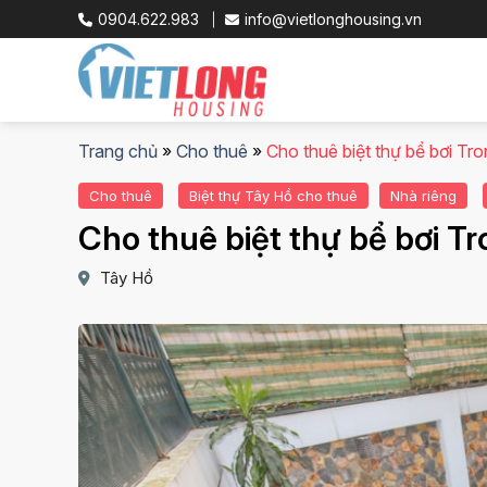
Skip
0904.622.983
info@vietlonghousing.vn
to
content
Trang chủ
»
Cho thuê
»
Cho thuê biệt thự bể bơi T
Cho thuê
Biệt thự Tây Hồ cho thuê
Nhà riêng
Cho thuê biệt thự bể bơi T
Tây Hồ