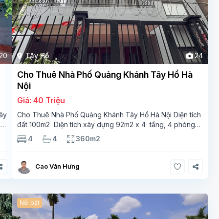
20
Tây Hồ
24
Cho Thuê Nhà Phố Quảng Khánh Tây Hồ Hà
Nội
Giá: 40 Triệu
ây
Cho Thuê Nhà Phố Quảng Khánh Tây Hồ Hà Nội Diện tích
m2
đất 100m2 Diện tích xây dựng 92m2 x 4 tầng, 4 phòng
ngủ 3 phòng tắm Tầng 1 – phòng bếp-1wc Tầng 2–
4
4
360m2
phòng khách , 1 phòng ngủ,1 phòng tắm Tầng 3- 2
Cao Văn Hưng
Nổi bật