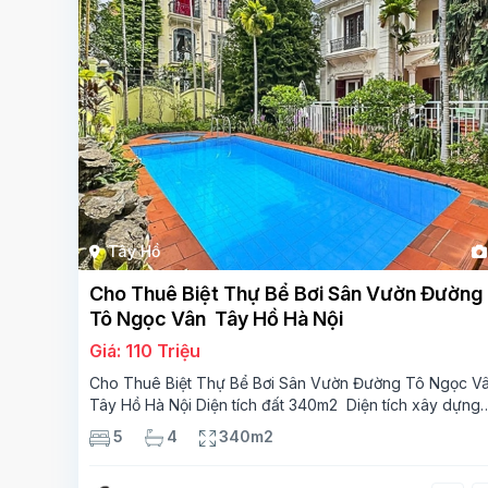
Tây Hồ
Cho Thuê Biệt Thự Bể Bơi Sân Vườn Đường
Tô Ngọc Vân Tây Hồ Hà Nội
Giá: 110 Triệu
Cho Thuê Biệt Thự Bể Bơi Sân Vườn Đường Tô Ngọc V
Tây Hồ Hà Nội Diện tích đất 340m2 Diện tích xây dựng
110m2 Xây 3 tầng, 5 phòng ngủ 4 phòng tắm Tầng 1, ,
5
4
340m2
phòng khách , phòng bếp-1wc Tầng 2, 3