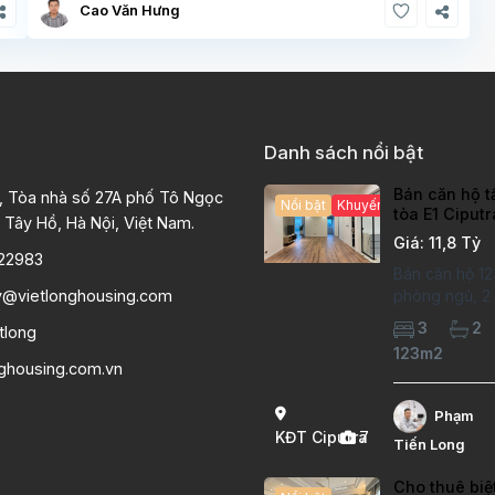
Cao Văn Hưng
Danh sách nổi bật
Bán căn hộ t
, Tòa nhà số 27A phố Tô Ngọc
Nổi bật
Khuyến mại hấp dẫn
tòa E1 Ciput
 Tây Hồ, Hà Nội, Việt Nam.
chất lượng c
Giá: 11,8 Tỷ
22983
Bán căn hộ 12
y@vietlonghousing.com
phòng ngủ, 2 v
khu đô thị Ci
3
2
tlong
International 
123m2
hộ đã sửa mới
nghousing.com.vn
lượng cao, sà
hiện đại, khô
Phạm
thoáng sáng. 
KĐT Ciputra
7
Tiến Long
căn hộ: Diện
Cho thuê biệ