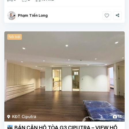
thoáng. Căn
Phạm Tiến Long
Nổi bật
KĐT Ciputra
14
BÁN CĂN HỘ TÒA G3 CIPUTRA – VIEW HỒ