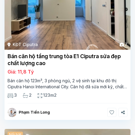
KĐT Ciputra
7
Bán căn hộ tầng trung tòa E1 Ciputra sửa đẹp
chất lượng cao
Giá: 11,8 Tỷ
Bán căn hộ 123m², 3 phòng ngủ, 2 vệ sinh tại khu đô thị
Ciputra Hanoi International City. Căn hộ đã sửa mới kỹ, chất
lượng cao, sàn gỗ, bếp hiện đại, không gian thoáng sáng.
3
2
123m2
Thông tin căn hộ: Diện tích:
Phạm Tiến Long
Nổi bật