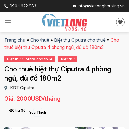
Skip
0904.622.983
info@vietlonghousing.vn
to
content
Trang chủ
»
Cho thuê
»
Biệt thự Ciputra cho thuê
»
Cho
thuê biệt thự Ciputra 4 phòng ngủ, đủ đồ 180m2
Biệt thự Ciputra cho thuê
Biệt thự
Cho thuê biệt thự Ciputra 4 phòng
ngủ, đủ đồ 180m2
KĐT Ciputra
Giá: 2000USD/tháng
Chia Sẻ