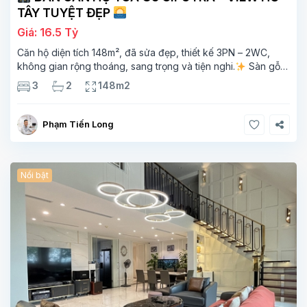
TÂY TUYỆT ĐẸP
Giá: 16.5 Tỷ
Căn hộ diện tích 148m², đã sửa đẹp, thiết kế 3PN – 2WC,
không gian rộng thoáng, sang trọng và tiện nghi.
Sàn gỗ
cao cấp, ánh sáng tự nhiên chan hòa, view hồ Tây đắt giá –
3
2
148m2
mang lại
Phạm Tiến Long
Nổi bật