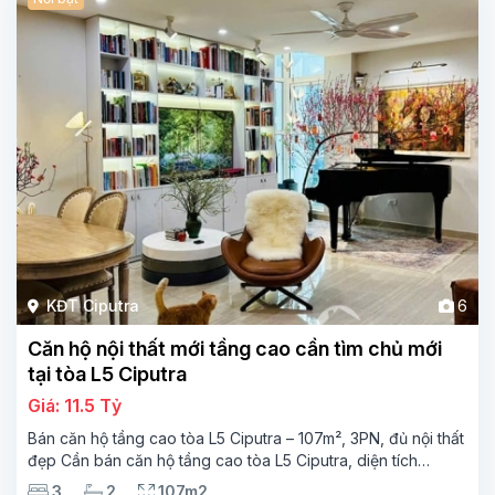
KĐT Ciputra
6
Căn hộ nội thất mới tầng cao cần tìm chủ mới
tại tòa L5 Ciputra
Giá: 11.5 Tỷ
Bán căn hộ tầng cao tòa L5 Ciputra – 107m², 3PN, đủ nội thất
đẹp Cần bán căn hộ tầng cao tòa L5 Ciputra, diện tích
107m², thiết kế 3 phòng ngủ – 2 vệ sinh, không gian rộng
3
2
107m2