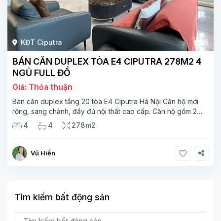
KĐT Ciputra
15
BÁN CĂN DUPLEX TÒA E4 CIPUTRA 278M2 4
NGỦ FULL ĐỒ
Giá: Thỏa thuận
Bán căn duplex tầng 20 tòa E4 Ciputra Hà Nội Căn hộ mới
rộng, sang chảnh, đầy đủ nội thất cao cấp. Căn hộ gồm 2
tầng. Tầng 1 rộng 142m2 bao gồm phòng khách, phòng ăn,
4
4
278m2
phòng bếp, 2 phòng ngủ,
Vũ Hiền
Tìm kiếm bất động sản