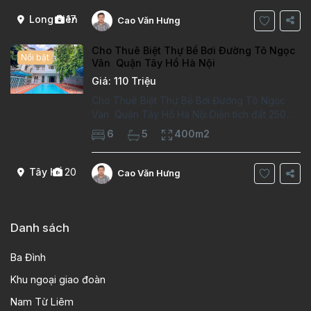
kiểu phát cổ,trong khu dân
Long Biên
17
Cao Văn Hưng
Cho Thuê Biệt Thự Bể Bơi Đường Tô Ngọc
Nổi bật
Vân Quận Tây Hồ Hà Nội
Giá: 110 Triệu
Cho Thuê Biệt Thự Bể Bơi Đường Tô Ngọc
Vân Quận Tây Hồ Hà Nội Diện tích đất 250m2
Diện tích xây dựng 100m2 Xây 4 tầng, 6
6
5
400m2
phòng ngủ 5 phòng tắm Tầng 1, , phòng
khách , phòng bếp-1wc Tầng 2, 2 phòng
Tây Hồ
20
Cao Văn Hưng
Danh sách
Ba Đình
Khu ngoại giao đoàn
Nam Từ Liêm