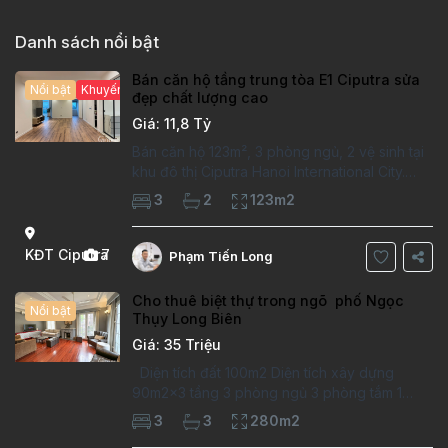
Danh sách nổi bật
Bán căn hộ tầng trung tòa E1 Ciputra sửa
Nổi bật
Khuyến mại hấp dẫn
đẹp chất lượng cao
Giá: 11,8 Tỷ
Bán căn hộ 123m², 3 phòng ngủ, 2 vệ sinh tại
khu đô thị Ciputra Hanoi International City.
Căn hộ đã sửa mới kỹ, chất lượng cao, sàn
3
2
123m2
gỗ, bếp hiện đại, không gian thoáng sáng.
Thông tin căn hộ: Diện tích:
KĐT Ciputra
7
Phạm Tiến Long
Cho thuê biệt thự trong ngõ phố Ngọc
Nổi bật
Thụy Long Biên
Giá: 35 Triệu
Diện tích đất 100m2 Diện tích xây dựng
90m2x3 tầng 3 phòng ngủ 3 phòng tắm 1
phòng làm việc Vị trí ý tưởng 10 phút đi bộ tới
3
3
280m2
trường việt pháp Ngôi nhà được thiết kế theo