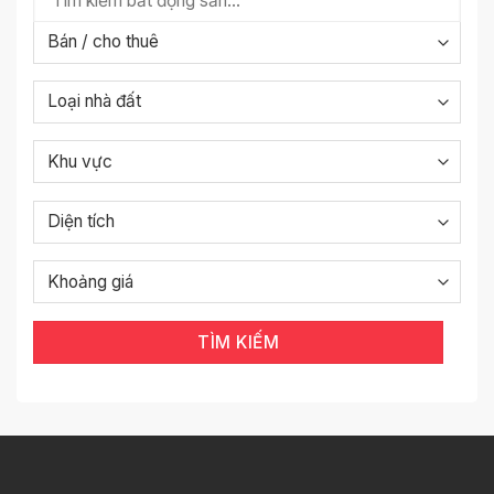
TÌM KIẾM