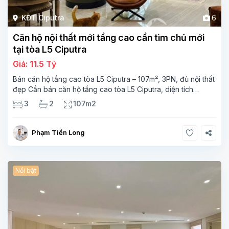
KĐT Ciputra
6
Căn hộ nội thất mới tầng cao cần tìm chủ mới
tại tòa L5 Ciputra
Giá: 11.5 Tỷ
Bán căn hộ tầng cao tòa L5 Ciputra – 107m², 3PN, đủ nội thất
đẹp Cần bán căn hộ tầng cao tòa L5 Ciputra, diện tích
107m², thiết kế 3 phòng ngủ – 2 vệ sinh, không gian rộng
3
2
107m2
thoáng. Căn
Phạm Tiến Long
Nổi bật