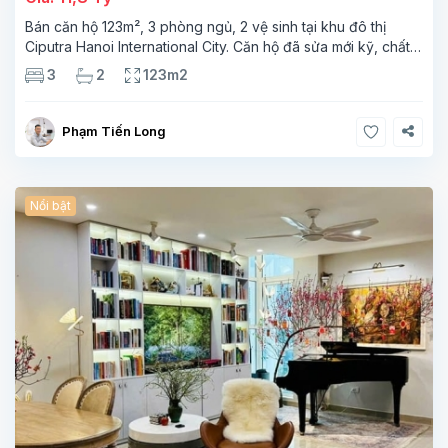
Bán căn hộ 123m², 3 phòng ngủ, 2 vệ sinh tại khu đô thị
Ciputra Hanoi International City. Căn hộ đã sửa mới kỹ, chất
lượng cao, sàn gỗ, bếp hiện đại, không gian thoáng sáng.
3
2
123m2
Thông tin căn hộ: Diện tích:
Phạm Tiến Long
Nổi bật