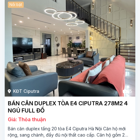
Nổi bật
KĐT Ciputra
15
BÁN CĂN DUPLEX TÒA E4 CIPUTRA 278M2 4
NGỦ FULL ĐỒ
Giá: Thỏa thuận
Bán căn duplex tầng 20 tòa E4 Ciputra Hà Nội Căn hộ mới
rộng, sang chảnh, đầy đủ nội thất cao cấp. Căn hộ gồm 2