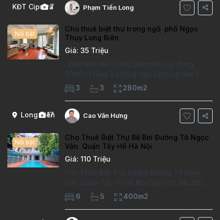
KĐT Ciputra
7
Phạm Tiến Long
Cho thuê biệt thự trong ngõ phố Ngọc
Nổi bật
Thụy Long Biên
Giá: 35 Triệu
Diện tích đất 100m2 Diện tích xây dựng
90m2x3 tầng 3 phòng ngủ 3 phòng tắm 1
phòng làm việc Vị trí ý tưởng 10 phút đi bộ tới
3
3
280m2
trường việt pháp Ngôi nhà được thiết kế theo
kiểu phát cổ,trong khu dân
Long Biên
17
Cao Văn Hưng
Cho Thuê Biệt Thự Bể Bơi Đường Tô Ngọc
Nổi bật
Vân Quận Tây Hồ Hà Nội
Giá: 110 Triệu
Cho Thuê Biệt Thự Bể Bơi Đường Tô Ngọc
Vân Quận Tây Hồ Hà Nội Diện tích đất 250m2
Diện tích xây dựng 100m2 Xây 4 tầng, 6
6
5
400m2
phòng ngủ 5 phòng tắm Tầng 1, , phòng
khách , phòng bếp-1wc Tầng 2, 2 phòng