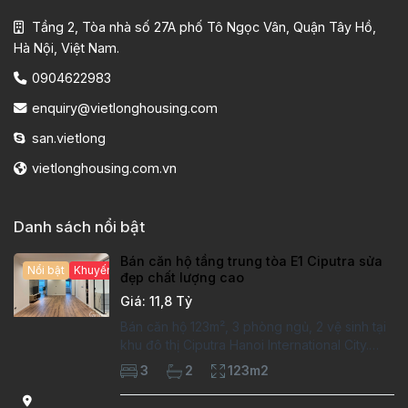
Tầng 2, Tòa nhà số 27A phố Tô Ngọc Vân, Quận Tây Hồ,
Hà Nội, Việt Nam.
0904622983
enquiry@vietlonghousing.com
san.vietlong
vietlonghousing.com.vn
Danh sách nổi bật
Bán căn hộ tầng trung tòa E1 Ciputra sửa
Nổi bật
Khuyến mại hấp dẫn
đẹp chất lượng cao
Giá: 11,8 Tỷ
Bán căn hộ 123m², 3 phòng ngủ, 2 vệ sinh tại
khu đô thị Ciputra Hanoi International City.
Căn hộ đã sửa mới kỹ, chất lượng cao, sàn
3
2
123m2
gỗ, bếp hiện đại, không gian thoáng sáng.
Thông tin căn hộ: Diện tích: