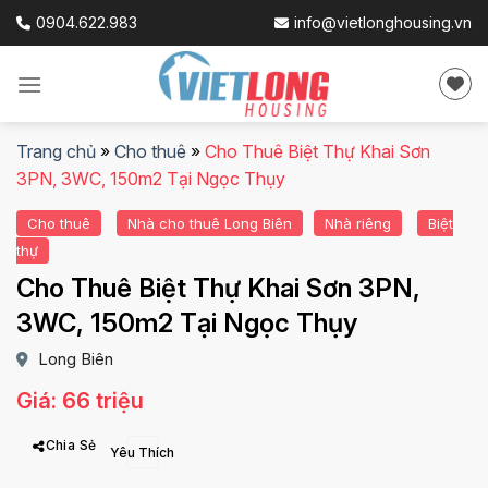
Skip
0904.622.983
info@vietlonghousing.vn
to
content
Trang chủ
»
Cho thuê
»
Cho Thuê Biệt Thự Khai Sơn
3PN, 3WC, 150m2 Tại Ngọc Thụy
Cho thuê
Nhà cho thuê Long Biên
Nhà riêng
Biệt
thự
Cho Thuê Biệt Thự Khai Sơn 3PN,
3WC, 150m2 Tại Ngọc Thụy
Long Biên
Giá: 66 triệu
Chia Sẻ