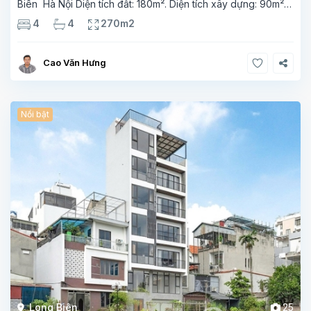
Biên Hà Nội Diện tích đất: 180m². Diện tích xây dựng: 90m² x
4 tầng, 4 phòng ngủ,4 phòng tắm Tầng 1 phòng bếp wc
4
4
270m2
phòng ngủ.phòng tắm Tầng 2 phong khách, phòng
ngủ,phòng
Cao Văn Hưng
Nổi bật
Long Biên
25