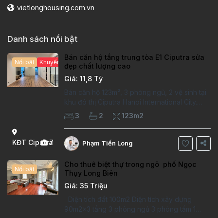
vietlonghousing.com.vn
Danh sách nổi bật
Bán căn hộ tầng trung tòa E1 Ciputra sửa
Nổi bật
Khuyến mại hấp dẫn
đẹp chất lượng cao
Giá: 11,8 Tỷ
Bán căn hộ 123m², 3 phòng ngủ, 2 vệ sinh tại
khu đô thị Ciputra Hanoi International City.
Căn hộ đã sửa mới kỹ, chất lượng cao, sàn
3
2
123m2
gỗ, bếp hiện đại, không gian thoáng sáng.
Thông tin căn hộ: Diện tích:
KĐT Ciputra
7
Phạm Tiến Long
Cho thuê biệt thự trong ngõ phố Ngọc
Nổi bật
Thụy Long Biên
Giá: 35 Triệu
Diện tích đất 100m2 Diện tích xây dựng
90m2x3 tầng 3 phòng ngủ 3 phòng tắm 1