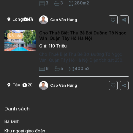
phòng làm việc Vị trí ý tưởng 10 phút đi bộ tới
3
3
280m2
trường việt pháp Ngôi nhà được thiết kế theo
kiểu phát cổ,trong khu dân
Long Biên
17
Cao Văn Hưng
Cho Thuê Biệt Thự Bể Bơi Đường Tô Ngọc
Nổi bật
Vân Quận Tây Hồ Hà Nội
Giá: 110 Triệu
Cho Thuê Biệt Thự Bể Bơi Đường Tô Ngọc
Vân Quận Tây Hồ Hà Nội Diện tích đất 250m2
Diện tích xây dựng 100m2 Xây 4 tầng, 6
6
5
400m2
phòng ngủ 5 phòng tắm Tầng 1, , phòng
khách , phòng bếp-1wc Tầng 2, 2 phòng
Tây Hồ
20
Cao Văn Hưng
Danh sách
Ba Đình
Khu ngoại giao đoàn