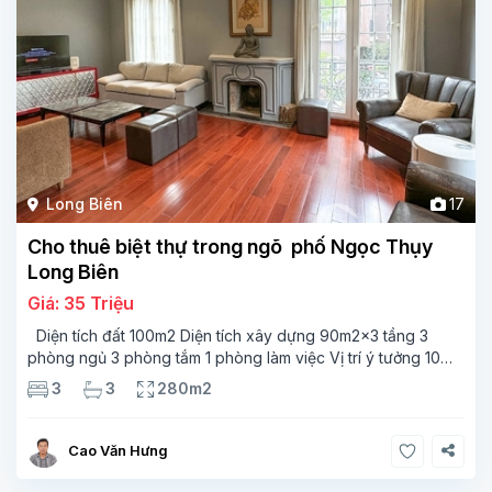
Long Biên
17
Cho thuê biệt thự trong ngõ phố Ngọc Thụy
Long Biên
Giá: 35 Triệu
Diện tích đất 100m2 Diện tích xây dựng 90m2x3 tầng 3
phòng ngủ 3 phòng tắm 1 phòng làm việc Vị trí ý tưởng 10
phút đi bộ tới trường việt pháp Ngôi nhà được thiết kế theo
3
3
280m2
kiểu phát cổ,trong khu dân
Cao Văn Hưng