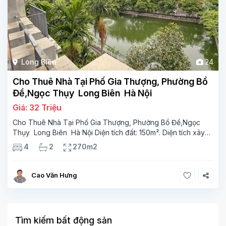
Long Biên
24
Cho Thuê Nhà Tại Phố Gia Thượng, Phường Bồ
Đề,Ngọc Thụy Long Biên Hà Nội
Giá: 32 Triệu
Cho Thuê Nhà Tại Phố Gia Thượng, Phường Bồ Đề,Ngọc
Thụy Long Biên Hà Nội Diện tích đất: 150m². Diện tích xây
dựng: 90m² x 4 tầng, 4 phòng ngủ,2 phòng tắm Tầng 1
4
2
270m2
phong khách, phòng ăn phòng bếp wc Tầng 2-2 phòng
Cao Văn Hưng
Tìm kiếm bất động sản