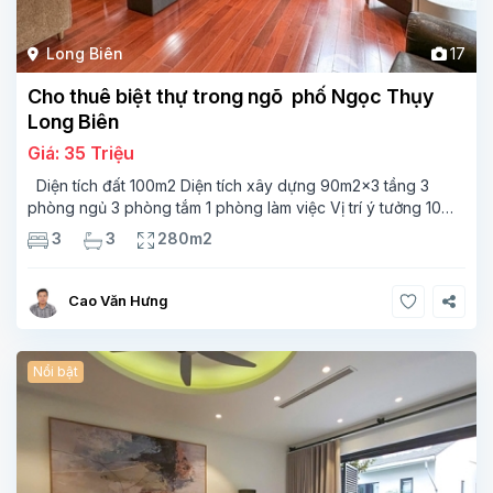
Long Biên
17
Cho thuê biệt thự trong ngõ phố Ngọc Thụy
Long Biên
Giá: 35 Triệu
Diện tích đất 100m2 Diện tích xây dựng 90m2x3 tầng 3
phòng ngủ 3 phòng tắm 1 phòng làm việc Vị trí ý tưởng 10
phút đi bộ tới trường việt pháp Ngôi nhà được thiết kế theo
3
3
280m2
kiểu phát cổ,trong khu dân
Cao Văn Hưng
Nổi bật