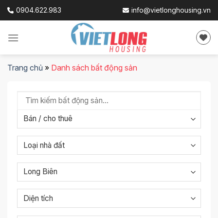
Skip
0904.622.983
info@vietlonghousing.vn
to
content
Trang chủ
»
Danh sách bất động sản