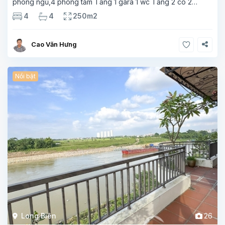
phòng ngủ,4 phòng tắm Tầng 1 gara 1 wc Tầng 2 có 2
phòng ngủ, 2 phòng tắm Tầng 3 có 2 phòng ngủ, 2 phòng
4
4
250m2
tắm Tầng 4 1 phòng khách, phòng
Cao Văn Hưng
Nổi bật
Long Biên
26