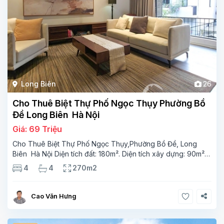
Long Biên
26
Cho Thuê Biệt Thự Phố Ngọc Thụy Phường Bồ
Đề Long Biên Hà Nội
Giá: 69 Triệu
Cho Thuê Biệt Thự Phố Ngọc Thụy,Phường Bồ Đề, Long
Biên Hà Nội Diện tích đất: 180m². Diện tích xây dựng: 90m² x
4 tầng, 4 phòng ngủ,4 phòng tắm Tầng 1 phòng bếp wc
4
4
270m2
phòng ngủ.phòng tắm Tầng 2 phong khách, phòng
ngủ,phòng
Cao Văn Hưng