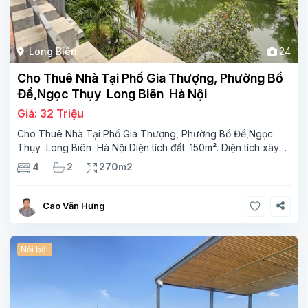
Long Biên
24
Cho Thuê Nhà Tại Phố Gia Thượng, Phường Bồ
Đề,Ngọc Thụy Long Biên Hà Nội
Giá: 32 Triệu
Cho Thuê Nhà Tại Phố Gia Thượng, Phường Bồ Đề,Ngọc
Thụy Long Biên Hà Nội Diện tích đất: 150m². Diện tích xây
dựng: 90m² x 4 tầng, 4 phòng ngủ,2 phòng tắm Tầng 1
4
2
270m2
phong khách, phòng ăn phòng bếp wc Tầng 2-2 phòng
Cao Văn Hưng
Nổi bật