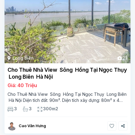
Long Biên
23
Cho Thuê Nhà View Sông Hồng Tại Ngọc Thụy
Long Biên Hà Nội
Giá: 40 Triệu
Cho Thuê Nhà View Sông Hồng Tại Ngọc Thụy Long Biên
Hà Nội Diện tích đất: 90m². Diện tích xây dựng: 80m² x 4
tầng, 3 phòng ngủ,3 phòng tắm Tầng 1 phong khách,wc
3
3
300m2
Tầng lửng phòng ăn phòng bếp Tầng 2 có 2 phòng
Cao Văn Hưng