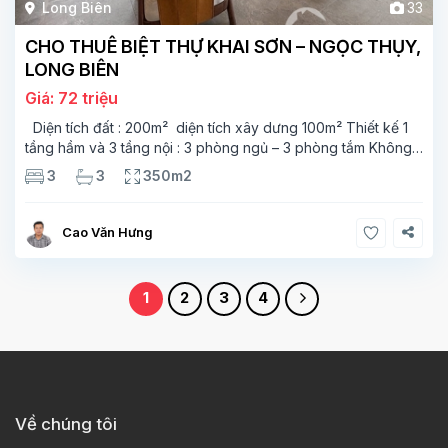
Long Biên
33
CHO THUÊ BIỆT THỰ KHAI SƠN – NGỌC THỤY,
LONG BIÊN
Giá: 72 triệu
Diện tích đất : 200m² diện tích xây dưng 100m² Thiết kế 1
tầng hầm và 3 tầng nội : 3 phòng ngủ – 3 phòng tắm Không
gian hiện đại, sang trọng, đầy đủ ánh sáng tự nhiên Khu vực
3
3
350m2
yên tĩnh,
Cao Văn Hưng
1
2
3
4
Về chúng tôi