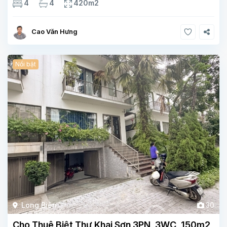
4
4
420m2
2 phong khách Tầng 3-1 phòng ngủ, 1 phòng
Cao Văn Hưng
Nổi bật
Long Biên
30
Cho Thuê Biệt Thự Khai Sơn 3PN, 3WC, 150m2