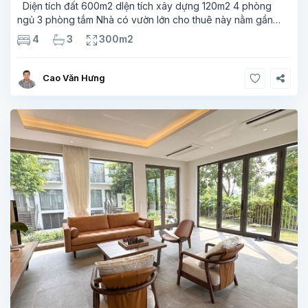
Diện tích đất 600m2 dIện tích xây dựng 120m2 4 phòng
ngủ 3 phòng tắm Nhà có vườn lớn cho thuê này nằm gần
LFAY ở Long Biên. Chỉ cách trường Trung học Pháp
4
3
300m2
Alexandre Yersin chưa đầy một km, rất
Cao Văn Hưng