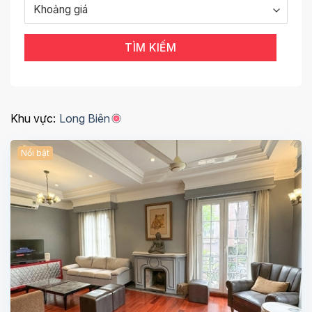
TÌM KIẾM
Khu vực:
Long Biên
Nổi bật