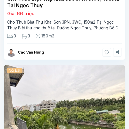
Tại Ngọc Thụy
Giá: 66 triệu
Cho Thuê Biệt Thự Khai Sơn 3PN, 3WC, 150m2 Tại Ngọc
Thụy Biệt thự cho thuê tại Đường Ngọc Thụy, Phường Bồ Đề,
Hà Nội, trước đây Quận Long Biên, Hà Nội, với diện tích
3
3
150m2
150m², 3PN, 3WC, 3 tầng,đường vào
Cao Văn Hưng
Nổi bật