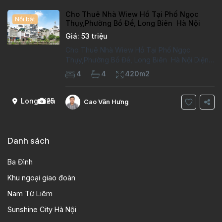
Cho Thuê Nhà Wiew Hồ Tại Phố Ngọc
Nổi bật
Thụy,Phường Bồ Đề, Long Biên Hà Nội
Giá: 53 triệu
Cho Thuê Nhà Wiew Hồ Tại Phố Ngọc
Thụy,Phường Bồ Đề, Long Biên Hà Nội Diện
tích đất: 60m². Diện tích xây dựng: 60m² x 7
4
4
420m2
tầng, 4 phòng ngủ,4 phòng tắm Tầng 1 Gara
Tầng 2 phong khách Tầng 3-1 phòng ngủ, 1
phòng
Long Biên
25
Cao Văn Hưng
Danh sách
Ba Đình
Khu ngoại giao đoàn
Nam Từ Liêm
Sunshine City Hà Nội