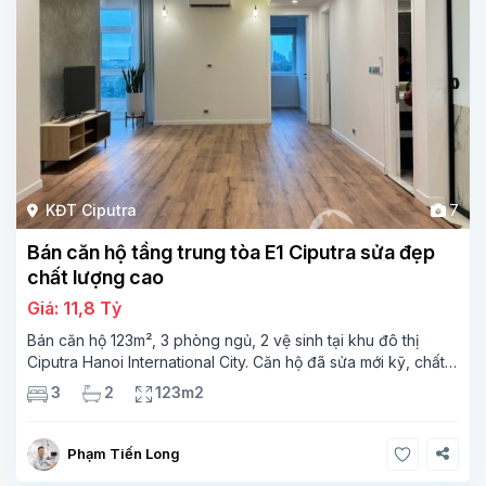
KĐT Ciputra
7
Bán căn hộ tầng trung tòa E1 Ciputra sửa đẹp
chất lượng cao
Giá: 11,8 Tỷ
Bán căn hộ 123m², 3 phòng ngủ, 2 vệ sinh tại khu đô thị
Ciputra Hanoi International City. Căn hộ đã sửa mới kỹ, chất
lượng cao, sàn gỗ, bếp hiện đại, không gian thoáng sáng.
3
2
123m2
Thông tin căn hộ: Diện tích:
Phạm Tiến Long