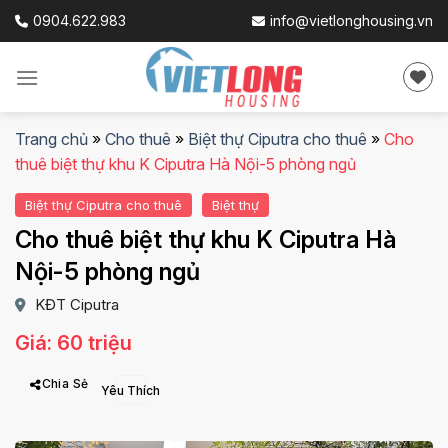
Skip
0904.622.983
info@vietlonghousing.vn
to
content
Trang chủ
»
Cho thuê
»
Biệt thự Ciputra cho thuê
»
Cho
thuê biệt thự khu K Ciputra Hà Nội-5 phòng ngủ
Biệt thự Ciputra cho thuê
Biệt thự
Cho thuê biệt thự khu K Ciputra Hà
Nội-5 phòng ngủ
KĐT Ciputra
Giá: 60 triệu
Chia Sẻ