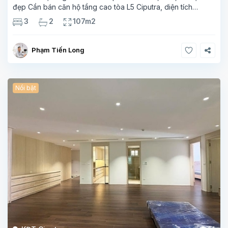
đẹp Cần bán căn hộ tầng cao tòa L5 Ciputra, diện tích
107m², thiết kế 3 phòng ngủ – 2 vệ sinh, không gian rộng
3
2
107m2
thoáng. Căn
Phạm Tiến Long
Nổi bật