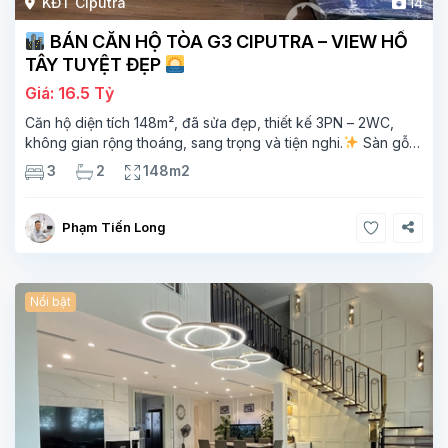
KĐT Ciputra
14
BÁN CĂN HỘ TÒA G3 CIPUTRA – VIEW HỒ
TÂY TUYỆT ĐẸP
Giá: 16.5 Tỷ
Căn hộ diện tích 148m², đã sửa đẹp, thiết kế 3PN – 2WC,
không gian rộng thoáng, sang trọng và tiện nghi.
Sàn gỗ
cao cấp, ánh sáng tự nhiên chan hòa, view hồ Tây đắt giá –
3
2
148m2
mang lại
Phạm Tiến Long
Nổi bật