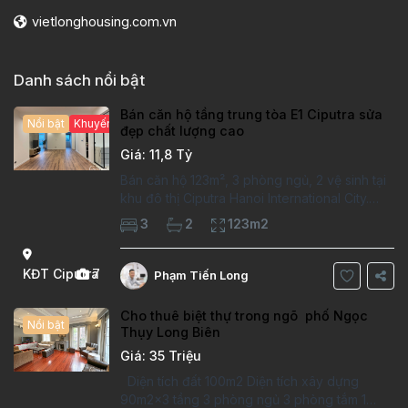
vietlonghousing.com.vn
Danh sách nổi bật
Bán căn hộ tầng trung tòa E1 Ciputra sửa
Nổi bật
Khuyến mại hấp dẫn
đẹp chất lượng cao
Giá: 11,8 Tỷ
Bán căn hộ 123m², 3 phòng ngủ, 2 vệ sinh tại
khu đô thị Ciputra Hanoi International City.
Căn hộ đã sửa mới kỹ, chất lượng cao, sàn
3
2
123m2
gỗ, bếp hiện đại, không gian thoáng sáng.
Thông tin căn hộ: Diện tích:
KĐT Ciputra
7
Phạm Tiến Long
Cho thuê biệt thự trong ngõ phố Ngọc
Nổi bật
Thụy Long Biên
Giá: 35 Triệu
Diện tích đất 100m2 Diện tích xây dựng
90m2x3 tầng 3 phòng ngủ 3 phòng tắm 1