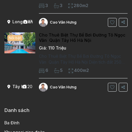
phòng làm việc Vị trí ý tưởng 10 phút đi bộ tới
3
3
280m2
trường việt pháp Ngôi nhà được thiết kế theo
kiểu phát cổ,trong khu dân
Long Biên
17
Cao Văn Hưng
Cho Thuê Biệt Thự Bể Bơi Đường Tô Ngọc
Nổi bật
Vân Quận Tây Hồ Hà Nội
Giá: 110 Triệu
Cho Thuê Biệt Thự Bể Bơi Đường Tô Ngọc
Vân Quận Tây Hồ Hà Nội Diện tích đất 250m2
Diện tích xây dựng 100m2 Xây 4 tầng, 6
6
5
400m2
phòng ngủ 5 phòng tắm Tầng 1, , phòng
khách , phòng bếp-1wc Tầng 2, 2 phòng
Tây Hồ
20
Cao Văn Hưng
Danh sách
Ba Đình