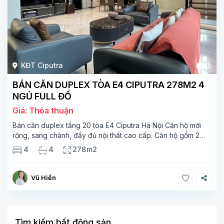
KĐT Ciputra
15
BÁN CĂN DUPLEX TÒA E4 CIPUTRA 278M2 4
NGỦ FULL ĐỒ
Giá: Thỏa thuận
Bán căn duplex tầng 20 tòa E4 Ciputra Hà Nội Căn hộ mới
rộng, sang chảnh, đầy đủ nội thất cao cấp. Căn hộ gồm 2
tầng. Tầng 1 rộng 142m2 bao gồm phòng khách, phòng ăn,
4
4
278m2
phòng bếp, 2 phòng ngủ,
Vũ Hiền
Tìm kiếm bất động sản