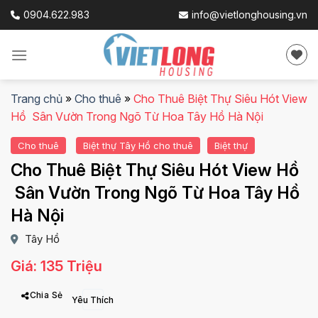
Skip
0904.622.983
info@vietlonghousing.vn
to
content
Trang chủ
»
Cho thuê
»
Cho Thuê Biệt Thự Siêu Hót View
Hồ Sân Vườn Trong Ngõ Từ Hoa Tây Hồ Hà Nội
Cho thuê
Biệt thự Tây Hồ cho thuê
Biệt thự
Cho Thuê Biệt Thự Siêu Hót View Hồ
Sân Vườn Trong Ngõ Từ Hoa Tây Hồ
Hà Nội
Tây Hồ
Giá: 135 Triệu
Chia Sẻ