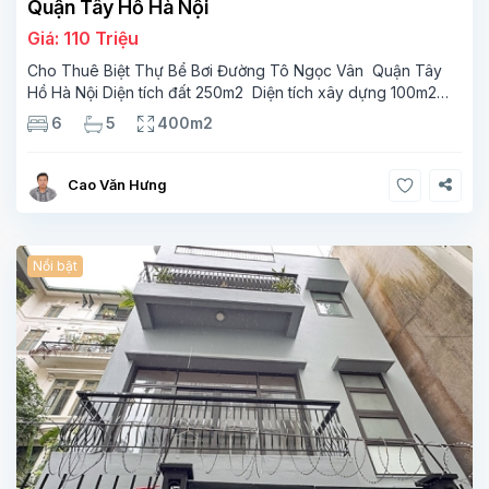
Quận Tây Hồ Hà Nội
Giá: 110 Triệu
Cho Thuê Biệt Thự Bể Bơi Đường Tô Ngọc Vân Quận Tây
Hồ Hà Nội Diện tích đất 250m2 Diện tích xây dựng 100m2
Xây 4 tầng, 6 phòng ngủ 5 phòng tắm Tầng 1, , phòng
6
5
400m2
khách , phòng bếp-1wc Tầng 2, 2 phòng
Cao Văn Hưng
Nổi bật