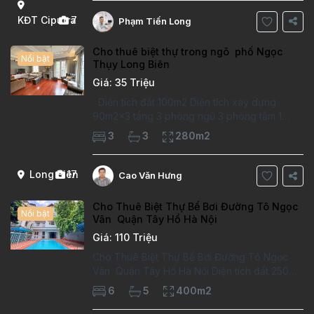
Thông tin căn hộ: Diện tích:
KĐT Ciputra
7
Phạm Tiến Long
Cho thuê biệt thự trong ngõ phố Ngọc
Nổi bật
Thụy Long Biên
Giá: 35 Triệu
Diện tích đất 100m2 Diện tích xây dựng
90m2x3 tầng 3 phòng ngủ 3 phòng tắm 1
phòng làm việc Vị trí ý tưởng 10 phút đi bộ tới
3
3
280m2
trường việt pháp Ngôi nhà được thiết kế theo
kiểu phát cổ,trong khu dân
Long Biên
17
Cao Văn Hưng
Cho Thuê Biệt Thự Bể Bơi Đường Tô Ngọc
Nổi bật
Vân Quận Tây Hồ Hà Nội
Giá: 110 Triệu
Cho Thuê Biệt Thự Bể Bơi Đường Tô Ngọc
Vân Quận Tây Hồ Hà Nội Diện tích đất 250m2
Diện tích xây dựng 100m2 Xây 4 tầng, 6
6
5
400m2
phòng ngủ 5 phòng tắm Tầng 1, , phòng
khách , phòng bếp-1wc Tầng 2, 2 phòng