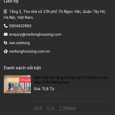
Liên hệ
Tầng 2, Tòa nhà số 27A phố Tô Ngọc Vân, Quận Tây Hồ,
Hà Nội, Việt Nam.
0904622983
enquiry@vietlonghousing.com
san.vietlong
vietlonghousing.com.vn
Danh sách nổi bật
Bán căn hộ tầng trung tòa E1 Ciputra sửa
Nổi bật
Khuyến mại hấp dẫn
đẹp chất lượng cao
Giá: 11,8 Tỷ
Bán căn hộ 123m², 3 phòng ngủ, 2 vệ sinh tại
khu đô thị Ciputra Hanoi International City.
Căn hộ đã sửa mới kỹ, chất lượng cao, sàn
3
2
123m2
gỗ, bếp hiện đại, không gian thoáng sáng.