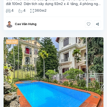
đất 100m2 Diện tích xây dựng 92m2 x 4 tầng, 4 phòng ngủ
3 phòng tắm Tầng 1 – phòng bếp-1wc Tầng 2– phòng khách
4
4
360m2
, 1 phòng ngủ,1 phòng tắm Tầng 3- 2
Cao Văn Hưng
Nổi bật