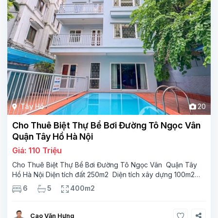
Tây Hồ
20
Cho Thuê Biệt Thự Bể Bơi Đường Tô Ngọc Vân
Quận Tây Hồ Hà Nội
Giá: 110 Triệu
Cho Thuê Biệt Thự Bể Bơi Đường Tô Ngọc Vân Quận Tây
Hồ Hà Nội Diện tích đất 250m2 Diện tích xây dựng 100m2
Xây 4 tầng, 6 phòng ngủ 5 phòng tắm Tầng 1, , phòng
6
5
400m2
khách , phòng bếp-1wc Tầng 2, 2 phòng
Cao Văn Hưng