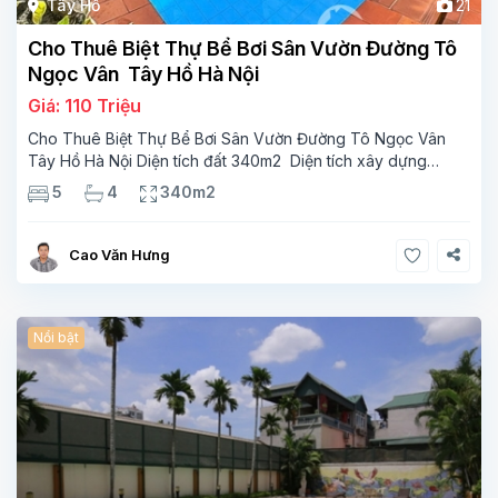
Tây Hồ
21
Cho Thuê Biệt Thự Bể Bơi Sân Vườn Đường Tô
Ngọc Vân Tây Hồ Hà Nội
Giá: 110 Triệu
Cho Thuê Biệt Thự Bể Bơi Sân Vườn Đường Tô Ngọc Vân
Tây Hồ Hà Nội Diện tích đất 340m2 Diện tích xây dựng
110m2 Xây 3 tầng, 5 phòng ngủ 4 phòng tắm Tầng 1, ,
5
4
340m2
phòng khách , phòng bếp-1wc Tầng 2, 3
Cao Văn Hưng
Nổi bật