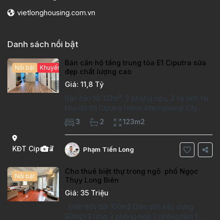
vietlonghousing.com.vn
Danh sách nổi bật
Bán căn hộ tầng trung tòa E1 Ciputra sửa
Nổi bật
Khuyến mại hấp dẫn
đẹp chất lượng cao
Giá: 11,8 Tỷ
Bán căn hộ 123m², 3 phòng ngủ, 2 vệ sinh tại
khu đô thị Ciputra Hanoi International City.
Căn hộ đã sửa mới kỹ, chất lượng cao, sàn
3
2
123m2
gỗ, bếp hiện đại, không gian thoáng sáng.
Thông tin căn hộ: Diện tích:
KĐT Ciputra
7
Phạm Tiến Long
Cho thuê biệt thự trong ngõ phố Ngọc
Nổi bật
Thụy Long Biên
Giá: 35 Triệu
Diện tích đất 100m2 Diện tích xây dựng
90m2x3 tầng 3 phòng ngủ 3 phòng tắm 1