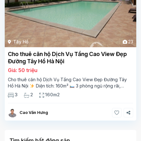
Tây Hồ
23
Cho thuê căn hộ Dịch Vụ Tầng Cao View Đẹp
Đường Tây Hồ Hà Nội
Giá: 50 triệu
Cho thuê căn hộ Dịch Vụ Tầng Cao View Đẹp Đường Tây
Hồ Hà Nội
Diện tích: 160m²
3 phòng ngủ rộng rãi,
thoáng sáng
2 phòng tắm tiện nghi
Bếp + phòng
3
2
160m2
khách hiện đại, ban công thoáng mát
Cao Văn Hưng
Tìm kiếm bất động sản