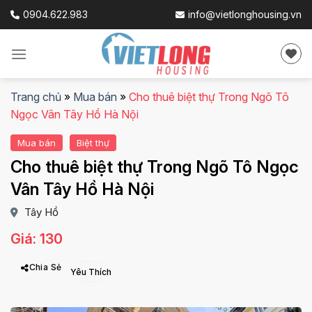
Skip
0904.622.983
info@vietlonghousing.vn
to
content
Trang chủ
»
Mua bán
»
Cho thuê biệt thự Trong Ngõ Tô
Ngọc Vân Tây Hồ Hà Nội
Mua bán
Biệt thự
Cho thuê biệt thự Trong Ngõ Tô Ngọc
Vân Tây Hồ Hà Nội
Tây Hồ
Giá: 130
Chia Sẻ