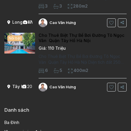
phòng làm việc Vị trí ý tưởng 10 phút đi bộ tới
3
3
280m2
trường việt pháp Ngôi nhà được thiết kế theo
kiểu phát cổ,trong khu dân
Long Biên
17
Cao Văn Hưng
Cho Thuê Biệt Thự Bể Bơi Đường Tô Ngọc
Nổi bật
Vân Quận Tây Hồ Hà Nội
Giá: 110 Triệu
Cho Thuê Biệt Thự Bể Bơi Đường Tô Ngọc
Vân Quận Tây Hồ Hà Nội Diện tích đất 250m2
Diện tích xây dựng 100m2 Xây 4 tầng, 6
6
5
400m2
phòng ngủ 5 phòng tắm Tầng 1, , phòng
khách , phòng bếp-1wc Tầng 2, 2 phòng
Tây Hồ
20
Cao Văn Hưng
Danh sách
Ba Đình