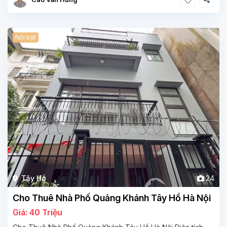
Nổi bật
Tây Hồ
24
Cho Thuê Nhà Phố Quảng Khánh Tây Hồ Hà Nội
Giá: 40 Triệu