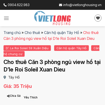
Skip
0904.622.983
info@vietlonghousing.vn
to
content
Trang chủ
»
Cho thuê
»
Căn hộ quận Tây Hồ
»
Cho thuê
Căn 3 phòng ngủ view hồ tại D’le Roi Soleil Xuan Dieu
D’. Le Roi Soleil 59 Xuân Diệu
Căn hộ quận Tây Hồ
Căn
hộ chung cư
Cho thuê Căn 3 phòng ngủ view hồ tại
D’le Roi Soleil Xuan Dieu
Tây Hồ
Giá: 35 Triệu
Chia Sẻ