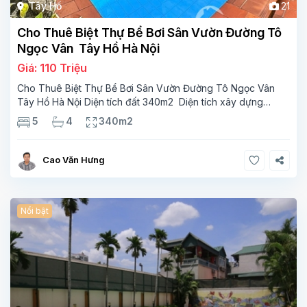
Tây Hồ
21
Cho Thuê Biệt Thự Bể Bơi Sân Vườn Đường Tô
Ngọc Vân Tây Hồ Hà Nội
Giá: 110 Triệu
Cho Thuê Biệt Thự Bể Bơi Sân Vườn Đường Tô Ngọc Vân
Tây Hồ Hà Nội Diện tích đất 340m2 Diện tích xây dựng
110m2 Xây 3 tầng, 5 phòng ngủ 4 phòng tắm Tầng 1, ,
5
4
340m2
phòng khách , phòng bếp-1wc Tầng 2, 3
Cao Văn Hưng
Nổi bật