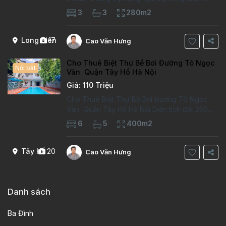
phòng làm việc Vị trí ý tưởng 10 phút đi bộ tới
3
3
280m2
trường việt pháp Ngôi nhà được thiết kế theo
kiểu phát cổ,trong khu dân
Long Biên
17
Cao Văn Hưng
Cho Thuê Biệt Thự Bể Bơi Đường Tô Ngọc
Nổi bật
Vân Quận Tây Hồ Hà Nội
Giá: 110 Triệu
Cho Thuê Biệt Thự Bể Bơi Đường Tô Ngọc
Vân Quận Tây Hồ Hà Nội Diện tích đất 250m2
Diện tích xây dựng 100m2 Xây 4 tầng, 6
6
5
400m2
phòng ngủ 5 phòng tắm Tầng 1, , phòng
khách , phòng bếp-1wc Tầng 2, 2 phòng
Tây Hồ
20
Cao Văn Hưng
Danh sách
Ba Đình