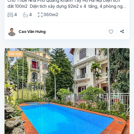
Cho Thuê Nhà Phố Quảng Khánh Tây Hồ Hà Nội Diện tích
đất 100m2 Diện tích xây dựng 92m2 x 4 tầng, 4 phòng ngủ
3 phòng tắm Tầng 1 – phòng bếp-1wc Tầng 2– phòng khách
4
4
360m2
, 1 phòng ngủ,1 phòng tắm Tầng 3- 2
Cao Văn Hưng
Nổi bật