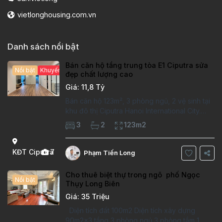
vietlonghousing.com.vn
Danh sách nổi bật
Bán căn hộ tầng trung tòa E1 Ciputra sửa
Nổi bật
Khuyến mại hấp dẫn
đẹp chất lượng cao
Giá: 11,8 Tỷ
Bán căn hộ 123m², 3 phòng ngủ, 2 vệ sinh tại
khu đô thị Ciputra Hanoi International City.
Căn hộ đã sửa mới kỹ, chất lượng cao, sàn
3
2
123m2
gỗ, bếp hiện đại, không gian thoáng sáng.
Thông tin căn hộ: Diện tích:
KĐT Ciputra
7
Phạm Tiến Long
Cho thuê biệt thự trong ngõ phố Ngọc
Nổi bật
Thụy Long Biên
Giá: 35 Triệu
Diện tích đất 100m2 Diện tích xây dựng
90m2x3 tầng 3 phòng ngủ 3 phòng tắm 1