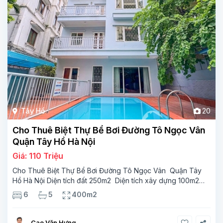
Tây Hồ
20
Cho Thuê Biệt Thự Bể Bơi Đường Tô Ngọc Vân
Quận Tây Hồ Hà Nội
Giá: 110 Triệu
Cho Thuê Biệt Thự Bể Bơi Đường Tô Ngọc Vân Quận Tây
Hồ Hà Nội Diện tích đất 250m2 Diện tích xây dựng 100m2
Xây 4 tầng, 6 phòng ngủ 5 phòng tắm Tầng 1, , phòng
6
5
400m2
khách , phòng bếp-1wc Tầng 2, 2 phòng
Cao Văn Hưng