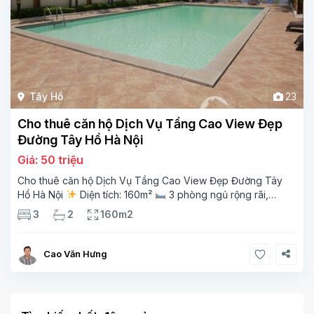
Tây Hồ
23
Cho thuê căn hộ Dịch Vụ Tầng Cao View Đẹp
Đường Tây Hồ Hà Nội
Giá: 50 triệu
Cho thuê căn hộ Dịch Vụ Tầng Cao View Đẹp Đường Tây
Hồ Hà Nội
Diện tích: 160m²
3 phòng ngủ rộng rãi,
thoáng sáng
2 phòng tắm tiện nghi
Bếp + phòng
3
2
160m2
khách hiện đại, ban công thoáng mát
Cao Văn Hưng