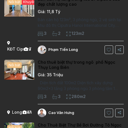
Nổi bật
Khuyến mại hấp dẫn
đẹp chất lượng cao
Giá: 11,8 Tỷ
Bán căn hộ 123m², 3 phòng ngủ, 2 vệ sinh tại
khu đô thị Ciputra Hanoi International City.
Căn hộ đã sửa mới kỹ, chất lượng cao, sàn
3
2
123m2
gỗ, bếp hiện đại, không gian thoáng sáng.
Thông tin căn hộ: Diện tích:
KĐT Ciputra
7
Phạm Tiến Long
Cho thuê biệt thự trong ngõ phố Ngọc
Nổi bật
Thụy Long Biên
Giá: 35 Triệu
Diện tích đất 100m2 Diện tích xây dựng
90m2x3 tầng 3 phòng ngủ 3 phòng tắm 1
phòng làm việc Vị trí ý tưởng 10 phút đi bộ tới
3
3
280m2
trường việt pháp Ngôi nhà được thiết kế theo
kiểu phát cổ,trong khu dân
Long Biên
17
Cao Văn Hưng
Cho Thuê Biệt Thự Bể Bơi Đường Tô Ngọc
Nổi bật