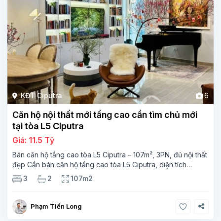
KĐT Ciputra
6
Căn hộ nội thất mới tầng cao cần tìm chủ mới
tại tòa L5 Ciputra
Giá: 11.5 Tỷ
Bán căn hộ tầng cao tòa L5 Ciputra – 107m², 3PN, đủ nội thất
đẹp Cần bán căn hộ tầng cao tòa L5 Ciputra, diện tích
107m², thiết kế 3 phòng ngủ – 2 vệ sinh, không gian rộng
3
2
107m2
thoáng. Căn
Phạm Tiến Long