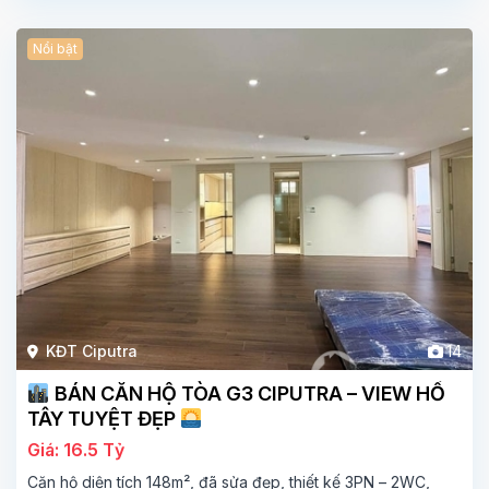
Nổi bật
KĐT Ciputra
14
BÁN CĂN HỘ TÒA G3 CIPUTRA – VIEW HỒ
TÂY TUYỆT ĐẸP
Giá: 16.5 Tỷ
Căn hộ diện tích 148m², đã sửa đẹp, thiết kế 3PN – 2WC,