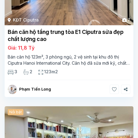
KĐT Ciputra
7
Bán căn hộ tầng trung tòa E1 Ciputra sửa đẹp
chất lượng cao
Giá: 11,8 Tỷ
Bán căn hộ 123m², 3 phòng ngủ, 2 vệ sinh tại khu đô thị
Ciputra Hanoi International City. Căn hộ đã sửa mới kỹ, chất
lượng cao, sàn gỗ, bếp hiện đại, không gian thoáng sáng.
3
2
123m2
Thông tin căn hộ: Diện tích:
Phạm Tiến Long
Nổi bật