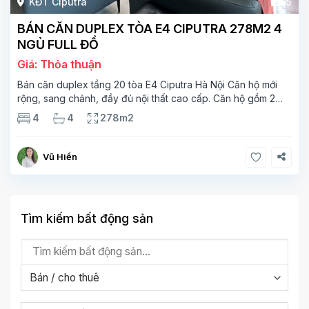
KĐT Ciputra
15
BÁN CĂN DUPLEX TÒA E4 CIPUTRA 278M2 4
NGỦ FULL ĐỒ
Giá: Thỏa thuận
Bán căn duplex tầng 20 tòa E4 Ciputra Hà Nội Căn hộ mới
rộng, sang chảnh, đầy đủ nội thất cao cấp. Căn hộ gồm 2
tầng. Tầng 1 rộng 142m2 bao gồm phòng khách, phòng ăn,
4
4
278m2
phòng bếp, 2 phòng ngủ,
Vũ Hiền
Tìm kiếm bất động sản