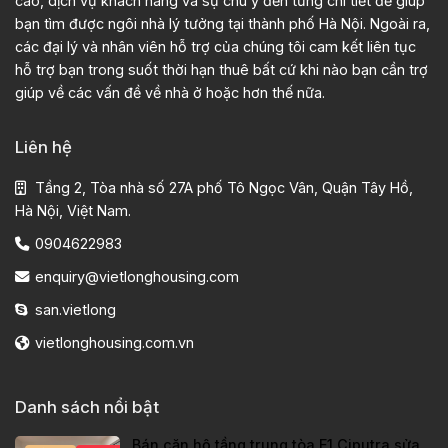
cao, dịch vụ khách hàng và sự chú ý đến từng chi tiết để giúp
bạn tìm được ngôi nhà lý tưởng tại thành phố Hà Nội. Ngoài ra,
các đại lý và nhân viên hỗ trợ của chúng tôi cam kết liên tục
hỗ trợ bạn trong suốt thời hạn thuê bất cứ khi nào bạn cần trợ
giúp về các vấn đề về nhà ở hoặc hơn thế nữa.
Liên hệ
Tầng 2, Tòa nhà số 27A phố Tô Ngọc Vân, Quận Tây Hồ,
Hà Nội, Việt Nam.
0904622983
enquiry@vietlonghousing.com
san.vietlong
vietlonghousing.com.vn
Danh sách nổi bật
Bán căn hộ tầng trung tòa E1 Ciputra sửa