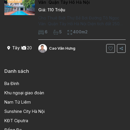
Vân Quận Tây Hồ Hà Nội
Giá: 110 Triệu
Cho Thuê Biệt Thự Bể Bơi Đường Tô Ngọc
Vân Quận Tây Hồ Hà Nội Diện tích đất 250m2
Diện tích xây dựng 100m2 Xây 4 tầng, 6
6
5
400m2
phòng ngủ 5 phòng tắm Tầng 1, , phòng
khách , phòng bếp-1wc Tầng 2, 2 phòng
Tây Hồ
20
Cao Văn Hưng
Danh sách
Ba Đình
Khu ngoại giao đoàn
Nam Từ Liêm
Sunshine City Hà Nội
KĐT Ciputra
Đống Đa