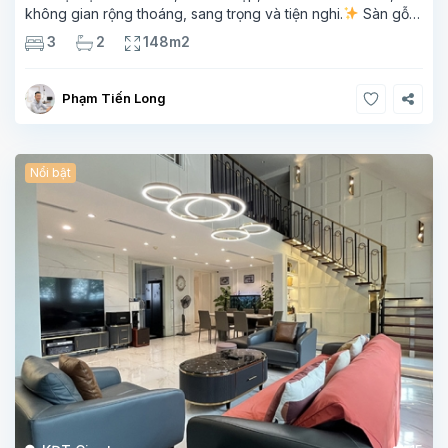
không gian rộng thoáng, sang trọng và tiện nghi.
Sàn gỗ
cao cấp, ánh sáng tự nhiên chan hòa, view hồ Tây đắt giá –
3
2
148m2
mang lại
Phạm Tiến Long
Nổi bật