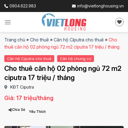
Skip
0904.622.983
info@vietlonghousing.vn
to
content
Trang chủ
»
Cho thuê
»
Căn hộ Ciputra cho thuê
»
Cho
thuê căn hộ 02 phòng ngủ 72 m2 ciputra 17 triệu / tháng
Căn hộ Ciputra cho thuê
Căn hộ chung cư
Cho thuê căn hộ 02 phòng ngủ 72 m2
ciputra 17 triệu / tháng
KĐT Ciputra
Giá: 17 triệu/tháng
Chia Sẻ