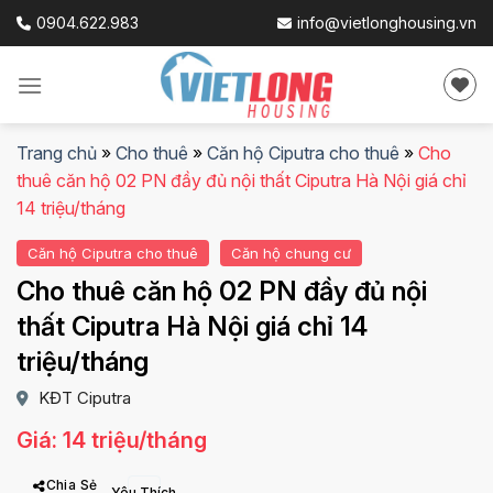
Skip
0904.622.983
info@vietlonghousing.vn
to
content
Trang chủ
»
Cho thuê
»
Căn hộ Ciputra cho thuê
»
Cho
thuê căn hộ 02 PN đầy đủ nội thất Ciputra Hà Nội giá chỉ
14 triệu/tháng
Căn hộ Ciputra cho thuê
Căn hộ chung cư
Cho thuê căn hộ 02 PN đầy đủ nội
thất Ciputra Hà Nội giá chỉ 14
triệu/tháng
KĐT Ciputra
Giá: 14 triệu/tháng
Chia Sẻ