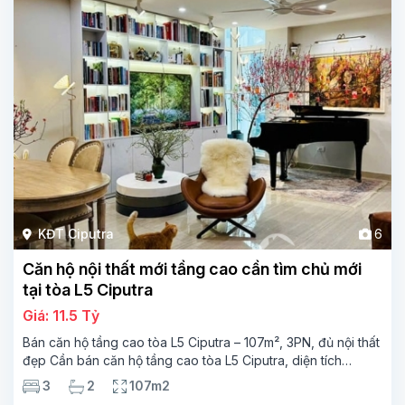
KĐT Ciputra
6
Căn hộ nội thất mới tầng cao cần tìm chủ mới
tại tòa L5 Ciputra
Giá: 11.5 Tỷ
Bán căn hộ tầng cao tòa L5 Ciputra – 107m², 3PN, đủ nội thất
đẹp Cần bán căn hộ tầng cao tòa L5 Ciputra, diện tích
107m², thiết kế 3 phòng ngủ – 2 vệ sinh, không gian rộng
3
2
107m2
thoáng. Căn