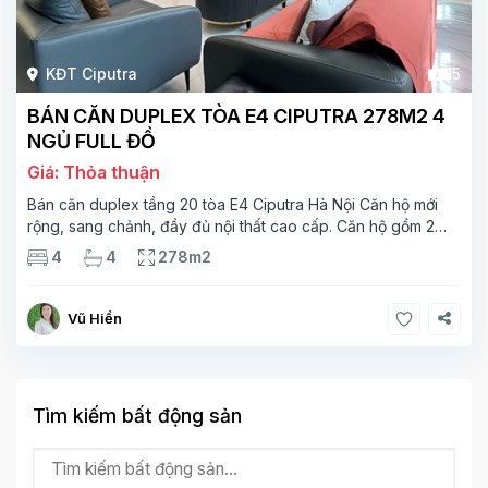
KĐT Ciputra
15
BÁN CĂN DUPLEX TÒA E4 CIPUTRA 278M2 4
NGỦ FULL ĐỒ
Giá: Thỏa thuận
Bán căn duplex tầng 20 tòa E4 Ciputra Hà Nội Căn hộ mới
rộng, sang chảnh, đầy đủ nội thất cao cấp. Căn hộ gồm 2
tầng. Tầng 1 rộng 142m2 bao gồm phòng khách, phòng ăn,
4
4
278m2
phòng bếp, 2 phòng ngủ,
Vũ Hiền
Tìm kiếm bất động sản