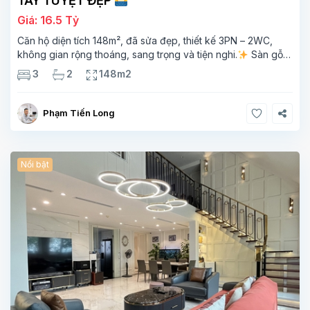
TÂY TUYỆT ĐẸP
Giá: 16.5 Tỷ
Căn hộ diện tích 148m², đã sửa đẹp, thiết kế 3PN – 2WC,
không gian rộng thoáng, sang trọng và tiện nghi.
Sàn gỗ
cao cấp, ánh sáng tự nhiên chan hòa, view hồ Tây đắt giá –
3
2
148m2
mang lại
Phạm Tiến Long
Nổi bật