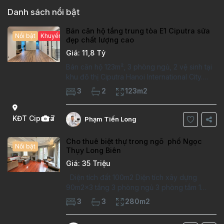
Danh sách nổi bật
Bán căn hộ tầng trung tòa E1 Ciputra sửa
Nổi bật
Khuyến mại hấp dẫn
đẹp chất lượng cao
Giá: 11,8 Tỷ
Bán căn hộ 123m², 3 phòng ngủ, 2 vệ sinh tại
khu đô thị Ciputra Hanoi International City.
Căn hộ đã sửa mới kỹ, chất lượng cao, sàn
3
2
123m2
gỗ, bếp hiện đại, không gian thoáng sáng.
Thông tin căn hộ: Diện tích:
KĐT Ciputra
7
Phạm Tiến Long
Cho thuê biệt thự trong ngõ phố Ngọc
Nổi bật
Thụy Long Biên
Giá: 35 Triệu
Diện tích đất 100m2 Diện tích xây dựng
90m2x3 tầng 3 phòng ngủ 3 phòng tắm 1
phòng làm việc Vị trí ý tưởng 10 phút đi bộ tới
3
3
280m2
trường việt pháp Ngôi nhà được thiết kế theo
kiểu phát cổ,trong khu dân