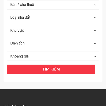
TÌM KIẾM