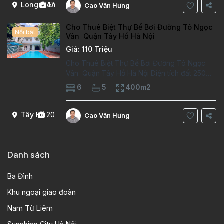
Long Biên
17
Cao Văn Hưng
Cho Thuê Biệt Thự Bể Bơi Đường Tô Ngọc
Nổi bật
Vân Quận Tây Hồ Hà Nội
Giá: 110 Triệu
Cho Thuê Biệt Thự Bể Bơi Đường Tô Ngọc
Vân Quận Tây Hồ Hà Nội Diện tích đất 250m2
Diện tích xây dựng 100m2 Xây 4 tầng, 6
6
5
400m2
phòng ngủ 5 phòng tắm Tầng 1, , phòng
khách , phòng bếp-1wc Tầng 2, 2 phòng
Tây Hồ
20
Cao Văn Hưng
Danh sách
Ba Đình
Khu ngoại giao đoàn
Nam Từ Liêm