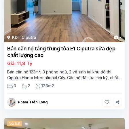
KĐT Ciputra
7
Bán căn hộ tầng trung tòa E1 Ciputra sửa đẹp
chất lượng cao
Giá: 11,8 Tỷ
Bán căn hộ 123m², 3 phòng ngủ, 2 vệ sinh tại khu đô thị
Ciputra Hanoi International City. Căn hộ đã sửa mới kỹ, chất
lượng cao, sàn gỗ, bếp hiện đại, không gian thoáng sáng.
3
2
123m2
Thông tin căn hộ: Diện tích:
Phạm Tiến Long
Nổi bật