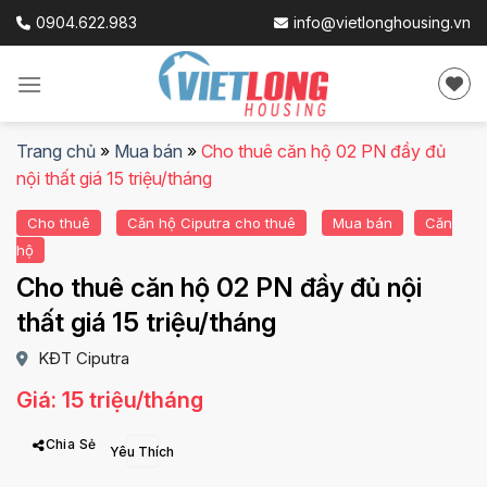
Skip
0904.622.983
info@vietlonghousing.vn
to
content
Trang chủ
»
Mua bán
»
Cho thuê căn hộ 02 PN đầy đủ
nội thất giá 15 triệu/tháng
Cho thuê
Căn hộ Ciputra cho thuê
Mua bán
Căn
hộ
Cho thuê căn hộ 02 PN đầy đủ nội
thất giá 15 triệu/tháng
KĐT Ciputra
Giá: 15 triệu/tháng
Chia Sẻ