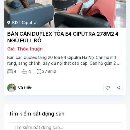
KĐT Ciputra
15
BÁN CĂN DUPLEX TÒA E4 CIPUTRA 278M2 4
NGỦ FULL ĐỒ
Giá: Thỏa thuận
Bán căn duplex tầng 20 tòa E4 Ciputra Hà Nội Căn hộ mới
rộng, sang chảnh, đầy đủ nội thất cao cấp. Căn hộ gồm 2
tầng. Tầng 1 rộng 142m2 bao gồm phòng khách, phòng ăn,
4
4
278m2
phòng bếp, 2 phòng ngủ,
Vũ Hiền
Tìm kiếm bất động sản