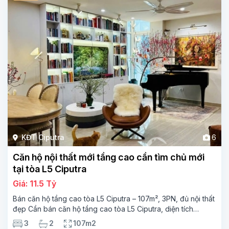
KĐT Ciputra
6
Căn hộ nội thất mới tầng cao cần tìm chủ mới
tại tòa L5 Ciputra
Giá: 11.5 Tỷ
Bán căn hộ tầng cao tòa L5 Ciputra – 107m², 3PN, đủ nội thất
đẹp Cần bán căn hộ tầng cao tòa L5 Ciputra, diện tích
107m², thiết kế 3 phòng ngủ – 2 vệ sinh, không gian rộng
3
2
107m2