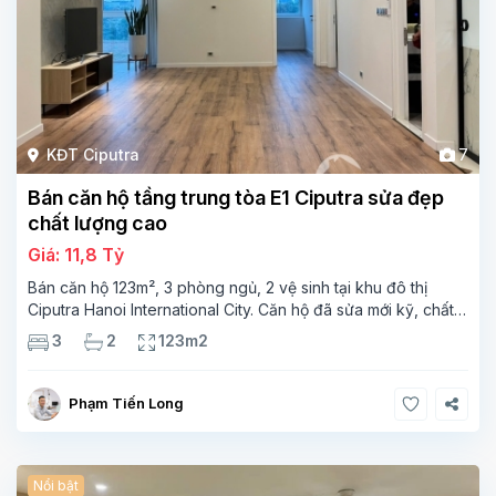
KĐT Ciputra
7
Bán căn hộ tầng trung tòa E1 Ciputra sửa đẹp
chất lượng cao
Giá: 11,8 Tỷ
Bán căn hộ 123m², 3 phòng ngủ, 2 vệ sinh tại khu đô thị
Ciputra Hanoi International City. Căn hộ đã sửa mới kỹ, chất
lượng cao, sàn gỗ, bếp hiện đại, không gian thoáng sáng.
3
2
123m2
Thông tin căn hộ: Diện tích:
Phạm Tiến Long
Nổi bật