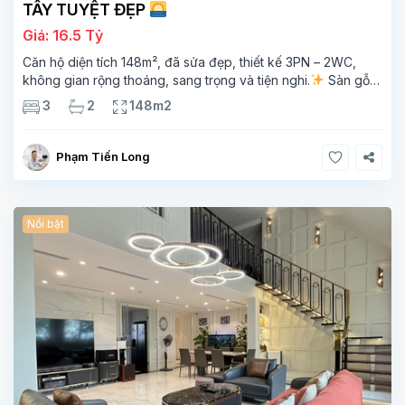
TÂY TUYỆT ĐẸP
Giá: 16.5 Tỷ
Căn hộ diện tích 148m², đã sửa đẹp, thiết kế 3PN – 2WC,
không gian rộng thoáng, sang trọng và tiện nghi.
Sàn gỗ
cao cấp, ánh sáng tự nhiên chan hòa, view hồ Tây đắt giá –
3
2
148m2
mang lại
Phạm Tiến Long
Nổi bật