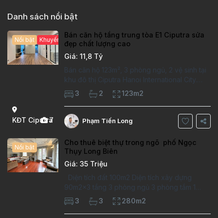
Danh sách nổi bật
Bán căn hộ tầng trung tòa E1 Ciputra sửa
Nổi bật
Khuyến mại hấp dẫn
đẹp chất lượng cao
Giá: 11,8 Tỷ
Bán căn hộ 123m², 3 phòng ngủ, 2 vệ sinh tại
khu đô thị Ciputra Hanoi International City.
Căn hộ đã sửa mới kỹ, chất lượng cao, sàn
3
2
123m2
gỗ, bếp hiện đại, không gian thoáng sáng.
Thông tin căn hộ: Diện tích:
KĐT Ciputra
7
Phạm Tiến Long
Cho thuê biệt thự trong ngõ phố Ngọc
Nổi bật
Thụy Long Biên
Giá: 35 Triệu
Diện tích đất 100m2 Diện tích xây dựng
90m2x3 tầng 3 phòng ngủ 3 phòng tắm 1
phòng làm việc Vị trí ý tưởng 10 phút đi bộ tới
3
3
280m2
trường việt pháp Ngôi nhà được thiết kế theo
kiểu phát cổ,trong khu dân