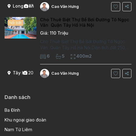
Long Biên
17
Cao Văn Hưng
Cho Thuê Biệt Thự Bể Bơi Đường Tô Ngọc
Nổi bật
Vân Quận Tây Hồ Hà Nội
Giá: 110 Triệu
Cho Thuê Biệt Thự Bể Bơi Đường Tô Ngọc
Vân Quận Tây Hồ Hà Nội Diện tích đất 250m2
Diện tích xây dựng 100m2 Xây 4 tầng, 6
6
5
400m2
phòng ngủ 5 phòng tắm Tầng 1, , phòng
khách , phòng bếp-1wc Tầng 2, 2 phòng
Tây Hồ
20
Cao Văn Hưng
Danh sách
Ba Đình
Khu ngoại giao đoàn
Nam Từ Liêm