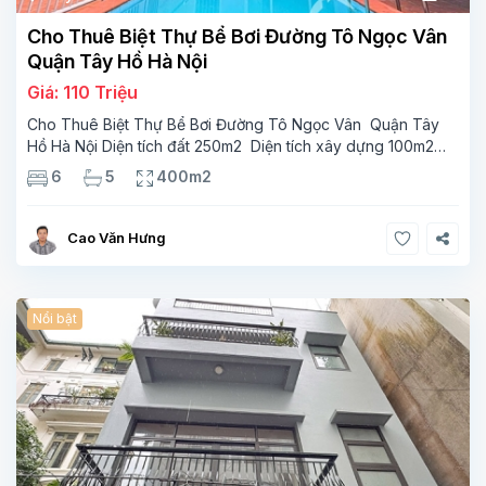
Cho Thuê Biệt Thự Bể Bơi Đường Tô Ngọc Vân
Quận Tây Hồ Hà Nội
Giá: 110 Triệu
Cho Thuê Biệt Thự Bể Bơi Đường Tô Ngọc Vân Quận Tây
Hồ Hà Nội Diện tích đất 250m2 Diện tích xây dựng 100m2
Xây 4 tầng, 6 phòng ngủ 5 phòng tắm Tầng 1, , phòng
6
5
400m2
khách , phòng bếp-1wc Tầng 2, 2 phòng
Cao Văn Hưng
Nổi bật