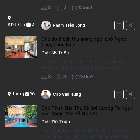
Căn hộ đã sửa mới kỹ, chất lượng cao, sàn
3
2
123m2
gỗ, bếp hiện đại, không gian thoáng sáng.
Thông tin căn hộ: Diện tích:
KĐT Ciputra
7
Phạm Tiến Long
Cho thuê biệt thự trong ngõ phố Ngọc
Nổi bật
Thụy Long Biên
Giá: 35 Triệu
Diện tích đất 100m2 Diện tích xây dựng
90m2x3 tầng 3 phòng ngủ 3 phòng tắm 1
phòng làm việc Vị trí ý tưởng 10 phút đi bộ tới
3
3
280m2
trường việt pháp Ngôi nhà được thiết kế theo
kiểu phát cổ,trong khu dân
Long Biên
17
Cao Văn Hưng
Cho Thuê Biệt Thự Bể Bơi Đường Tô Ngọc
Nổi bật
Vân Quận Tây Hồ Hà Nội
Giá: 110 Triệu
Cho Thuê Biệt Thự Bể Bơi Đường Tô Ngọc
Vân Quận Tây Hồ Hà Nội Diện tích đất 250m2