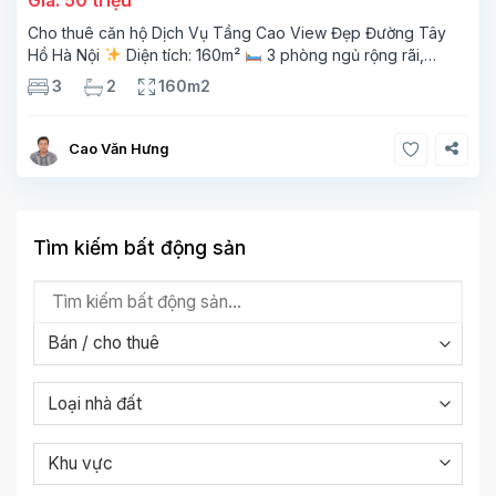
Cho thuê căn hộ Dịch Vụ Tầng Cao View Đẹp Đường Tây
Hồ Hà Nội
Diện tích: 160m²
3 phòng ngủ rộng rãi,
thoáng sáng
2 phòng tắm tiện nghi
Bếp + phòng
3
2
160m2
khách hiện đại, ban công thoáng mát
Cao Văn Hưng
Tìm kiếm bất động sản