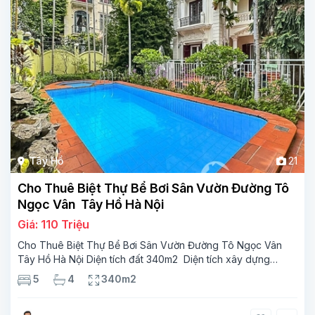
Tây Hồ
21
Cho Thuê Biệt Thự Bể Bơi Sân Vườn Đường Tô
Ngọc Vân Tây Hồ Hà Nội
Giá: 110 Triệu
Cho Thuê Biệt Thự Bể Bơi Sân Vườn Đường Tô Ngọc Vân
Tây Hồ Hà Nội Diện tích đất 340m2 Diện tích xây dựng
110m2 Xây 3 tầng, 5 phòng ngủ 4 phòng tắm Tầng 1, ,
5
4
340m2
phòng khách , phòng bếp-1wc Tầng 2, 3