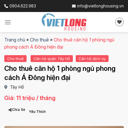
Skip
0904.622.983
info@vietlonghousing.vn
to
content
Trang chủ
»
Cho thuê
»
Cho thuê căn hộ 1 phòng ngủ
phong cách Á Đông hiện đại
Cho thuê
Căn hộ quận Tây Hồ
Căn hộ dịch vụ
Cho thuê căn hộ 1 phòng ngủ phong
cách Á Đông hiện đại
Tây Hồ
Giá: 11 triệu / tháng
Chia Sẻ