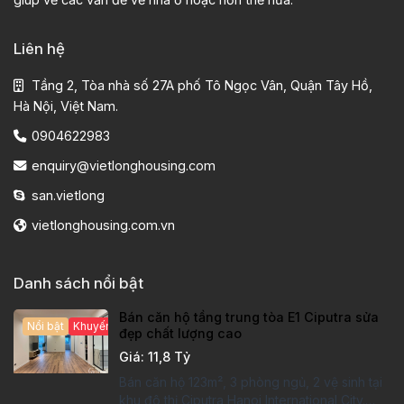
Liên hệ
Tầng 2, Tòa nhà số 27A phố Tô Ngọc Vân, Quận Tây Hồ,
Hà Nội, Việt Nam.
0904622983
enquiry@vietlonghousing.com
san.vietlong
vietlonghousing.com.vn
Danh sách nổi bật
Bán căn hộ tầng trung tòa E1 Ciputra sửa
Nổi bật
Khuyến mại hấp dẫn
đẹp chất lượng cao
Giá: 11,8 Tỷ
Bán căn hộ 123m², 3 phòng ngủ, 2 vệ sinh tại
khu đô thị Ciputra Hanoi International City.