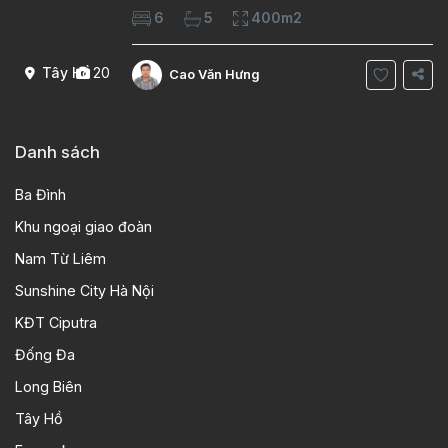
Diện tích xây dựng 100m2 Xây 4 tầng, 6
6
5
400m2
phòng ngủ 5 phòng tắm Tầng 1, , phòng
khách , phòng bếp-1wc Tầng 2, 2 phòng
Tây Hồ
20
Cao Văn Hưng
Danh sách
Ba Đình
Khu ngoại giao đoàn
Nam Từ Liêm
Sunshine City Hà Nội
KĐT Ciputra
Đống Đa
Long Biên
Tây Hồ