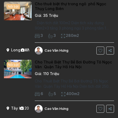
Cho thuê biệt thự trong ngõ phố Ngọc
Nổi bật
Thụy Long Biên
Giá: 35 Triệu
Diện tích đất 100m2 Diện tích xây dựng
90m2x3 tầng 3 phòng ngủ 3 phòng tắm 1
phòng làm việc Vị trí ý tưởng 10 phút đi bộ tới
3
3
280m2
trường việt pháp Ngôi nhà được thiết kế theo
kiểu phát cổ,trong khu dân
Long Biên
17
Cao Văn Hưng
Cho Thuê Biệt Thự Bể Bơi Đường Tô Ngọc
Nổi bật
Vân Quận Tây Hồ Hà Nội
Giá: 110 Triệu
Cho Thuê Biệt Thự Bể Bơi Đường Tô Ngọc
Vân Quận Tây Hồ Hà Nội Diện tích đất 250m2
Diện tích xây dựng 100m2 Xây 4 tầng, 6
6
5
400m2
phòng ngủ 5 phòng tắm Tầng 1, , phòng
khách , phòng bếp-1wc Tầng 2, 2 phòng
Tây Hồ
20
Cao Văn Hưng