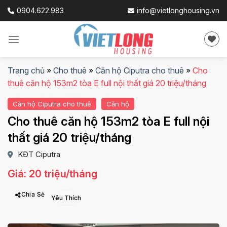
Skip
0904.622.983
info@vietlonghousing.vn
to
content
Trang chủ
»
Cho thuê
»
Căn hộ Ciputra cho thuê
»
Cho
thuê căn hộ 153m2 tòa E full nội thất giá 20 triệu/tháng
Căn hộ Ciputra cho thuê
Căn hộ
Cho thuê căn hộ 153m2 tòa E full nội
thất giá 20 triệu/tháng
KĐT Ciputra
Giá: 20 triệu/tháng
Chia Sẻ