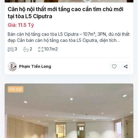
Căn hộ nội thất mới tầng cao cần tìm chủ mới
tại tòa L5 Ciputra
Giá: 11.5 Tỷ
Bán căn hộ tầng cao tòa L5 Ciputra – 107m², 3PN, đủ nội thất
đẹp Cần bán căn hộ tầng cao tòa L5 Ciputra, diện tích
107m², thiết kế 3 phòng ngủ – 2 vệ sinh, không gian rộng
3
2
107m2
thoáng. Căn
Phạm Tiến Long
Nổi bật