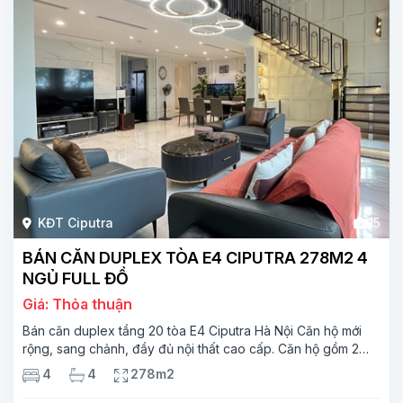
KĐT Ciputra
15
BÁN CĂN DUPLEX TÒA E4 CIPUTRA 278M2 4
NGỦ FULL ĐỒ
Giá: Thỏa thuận
Bán căn duplex tầng 20 tòa E4 Ciputra Hà Nội Căn hộ mới
rộng, sang chảnh, đầy đủ nội thất cao cấp. Căn hộ gồm 2
tầng. Tầng 1 rộng 142m2 bao gồm phòng khách, phòng ăn,
4
4
278m2
phòng bếp, 2 phòng ngủ,