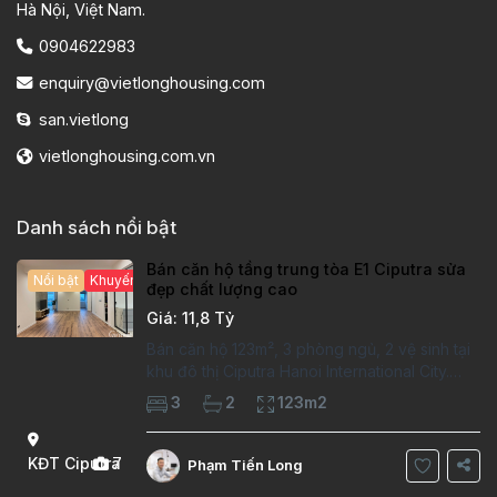
Hà Nội, Việt Nam.
0904622983
enquiry@vietlonghousing.com
san.vietlong
vietlonghousing.com.vn
Danh sách nổi bật
Bán căn hộ tầng trung tòa E1 Ciputra sửa
Nổi bật
Khuyến mại hấp dẫn
đẹp chất lượng cao
Giá: 11,8 Tỷ
Bán căn hộ 123m², 3 phòng ngủ, 2 vệ sinh tại
khu đô thị Ciputra Hanoi International City.
Căn hộ đã sửa mới kỹ, chất lượng cao, sàn
3
2
123m2
gỗ, bếp hiện đại, không gian thoáng sáng.
Thông tin căn hộ: Diện tích:
KĐT Ciputra
7
Phạm Tiến Long