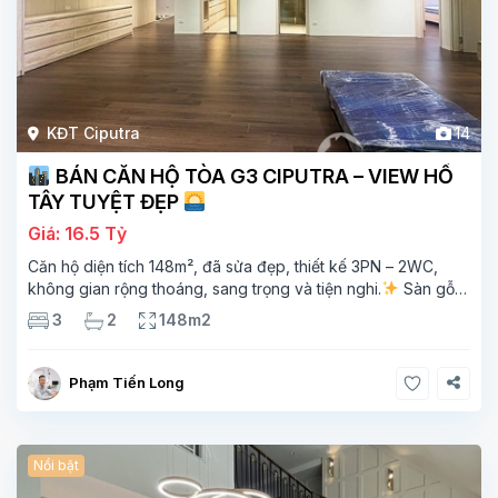
KĐT Ciputra
14
BÁN CĂN HỘ TÒA G3 CIPUTRA – VIEW HỒ
TÂY TUYỆT ĐẸP
Giá: 16.5 Tỷ
Căn hộ diện tích 148m², đã sửa đẹp, thiết kế 3PN – 2WC,
không gian rộng thoáng, sang trọng và tiện nghi.
Sàn gỗ
cao cấp, ánh sáng tự nhiên chan hòa, view hồ Tây đắt giá –
3
2
148m2
mang lại
Phạm Tiến Long
Nổi bật