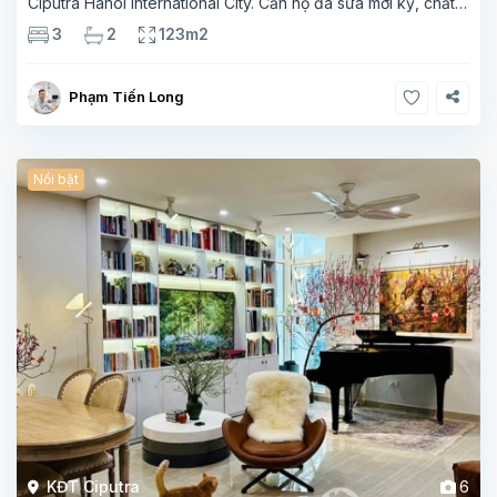
Ciputra Hanoi International City. Căn hộ đã sửa mới kỹ, chất
lượng cao, sàn gỗ, bếp hiện đại, không gian thoáng sáng.
3
2
123m2
Thông tin căn hộ: Diện tích:
Phạm Tiến Long
Nổi bật
KĐT Ciputra
6