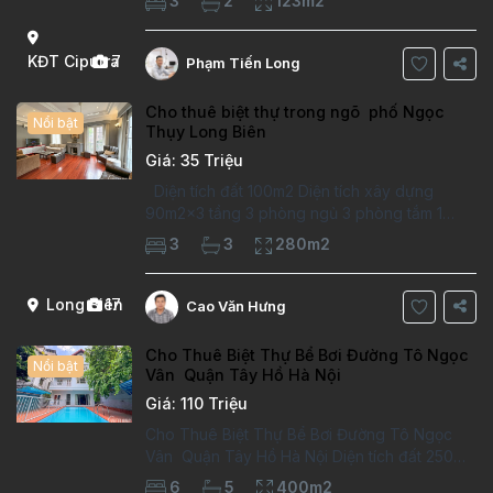
3
2
123m2
gỗ, bếp hiện đại, không gian thoáng sáng.
Thông tin căn hộ: Diện tích:
KĐT Ciputra
7
Phạm Tiến Long
Cho thuê biệt thự trong ngõ phố Ngọc
Nổi bật
Thụy Long Biên
Giá: 35 Triệu
Diện tích đất 100m2 Diện tích xây dựng
90m2x3 tầng 3 phòng ngủ 3 phòng tắm 1
phòng làm việc Vị trí ý tưởng 10 phút đi bộ tới
3
3
280m2
trường việt pháp Ngôi nhà được thiết kế theo
kiểu phát cổ,trong khu dân
Long Biên
17
Cao Văn Hưng
Cho Thuê Biệt Thự Bể Bơi Đường Tô Ngọc
Nổi bật
Vân Quận Tây Hồ Hà Nội
Giá: 110 Triệu
Cho Thuê Biệt Thự Bể Bơi Đường Tô Ngọc
Vân Quận Tây Hồ Hà Nội Diện tích đất 250m2
Diện tích xây dựng 100m2 Xây 4 tầng, 6
6
5
400m2