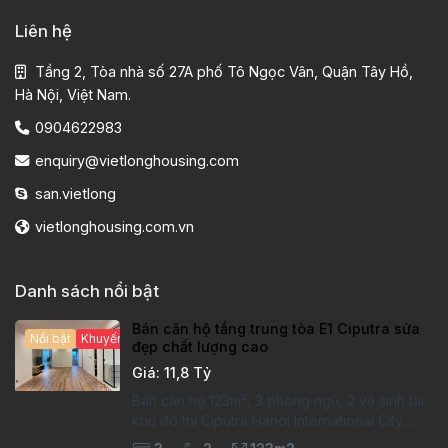
Liên hệ
Tầng 2, Tòa nhà số 27A phố Tô Ngọc Vân, Quận Tây Hồ,
Hà Nội, Việt Nam.
0904622983
enquiry@vietlonghousing.com
san.vietlong
vietlonghousing.com.vn
Danh sách nổi bật
Bán căn hộ tầng trung tòa E1 Ciputra sửa
Nổi bật
Khuyến mại hấp dẫn
đẹp chất lượng cao
Giá: 11,8 Tỷ
Bán căn hộ 123m², 3 phòng ngủ, 2 vệ sinh tại
khu đô thị Ciputra Hanoi International City.
Căn hộ đã sửa mới kỹ, chất lượng cao, sàn