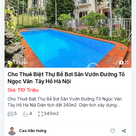
Tây Hồ
21
Cho Thuê Biệt Thự Bể Bơi Sân Vườn Đường Tô
Ngọc Vân Tây Hồ Hà Nội
Giá: 110 Triệu
Cho Thuê Biệt Thự Bể Bơi Sân Vườn Đường Tô Ngọc Vân
Tây Hồ Hà Nội Diện tích đất 340m2 Diện tích xây dựng
110m2 Xây 3 tầng, 5 phòng ngủ 4 phòng tắm Tầng 1, ,
5
4
340m2
phòng khách , phòng bếp-1wc Tầng 2, 3
Cao Văn Hưng