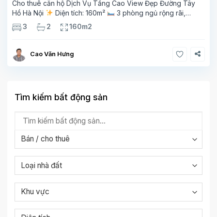
Cho thuê căn hộ Dịch Vụ Tầng Cao View Đẹp Đường Tây
Hồ Hà Nội
Diện tích: 160m²
3 phòng ngủ rộng rãi,
thoáng sáng
2 phòng tắm tiện nghi
Bếp + phòng
3
2
160m2
khách hiện đại, ban công thoáng mát
Cao Văn Hưng
Tìm kiếm bất động sản