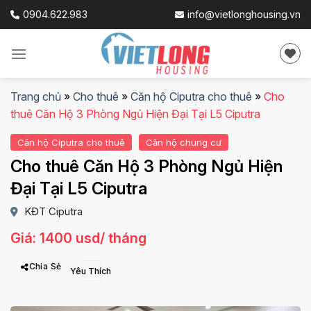
Skip
0904.622.983
info@vietlonghousing.vn
to
content
Trang chủ
»
Cho thuê
»
Căn hộ Ciputra cho thuê
»
Cho
thuê Căn Hộ 3 Phòng Ngủ Hiện Đại Tại L5 Ciputra
Căn hộ Ciputra cho thuê
Căn hộ chung cư
Cho thuê Căn Hộ 3 Phòng Ngủ Hiện
Đại Tại L5 Ciputra
KĐT Ciputra
Giá: 1400 usd/ tháng
Chia Sẻ