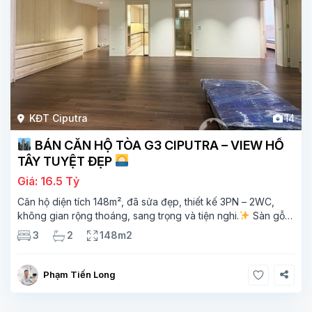
KĐT Ciputra
14
BÁN CĂN HỘ TÒA G3 CIPUTRA – VIEW HỒ
TÂY TUYỆT ĐẸP
Giá: 16.5 Tỷ
Căn hộ diện tích 148m², đã sửa đẹp, thiết kế 3PN – 2WC,
không gian rộng thoáng, sang trọng và tiện nghi.
Sàn gỗ
cao cấp, ánh sáng tự nhiên chan hòa, view hồ Tây đắt giá –
3
2
148m2
mang lại
Phạm Tiến Long