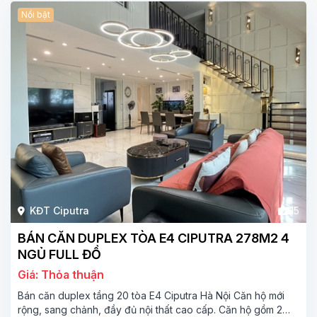
Nổi bật
KĐT Ciputra
15
BÁN CĂN DUPLEX TÒA E4 CIPUTRA 278M2 4
NGỦ FULL ĐỒ
Giá: Thỏa thuận
Bán căn duplex tầng 20 tòa E4 Ciputra Hà Nội Căn hộ mới
rộng, sang chảnh, đầy đủ nội thất cao cấp. Căn hộ gồm 2