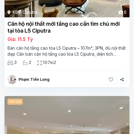
KĐT Ciputra
6
Căn hộ nội thất mới tầng cao cần tìm chủ mới
tại tòa L5 Ciputra
Giá: 11.5 Tỷ
Bán căn hộ tầng cao tòa L5 Ciputra – 107m², 3PN, đủ nội thất
đẹp Cần bán căn hộ tầng cao tòa L5 Ciputra, diện tích
107m², thiết kế 3 phòng ngủ – 2 vệ sinh, không gian rộng
3
2
107m2
thoáng. Căn
Phạm Tiến Long
Nổi bật