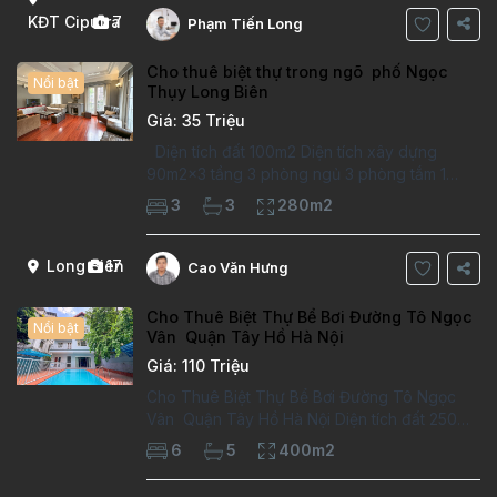
KĐT Ciputra
7
Phạm Tiến Long
Cho thuê biệt thự trong ngõ phố Ngọc
Nổi bật
Thụy Long Biên
Giá: 35 Triệu
Diện tích đất 100m2 Diện tích xây dựng
90m2x3 tầng 3 phòng ngủ 3 phòng tắm 1
phòng làm việc Vị trí ý tưởng 10 phút đi bộ tới
3
3
280m2
trường việt pháp Ngôi nhà được thiết kế theo
kiểu phát cổ,trong khu dân
Long Biên
17
Cao Văn Hưng
Cho Thuê Biệt Thự Bể Bơi Đường Tô Ngọc
Nổi bật
Vân Quận Tây Hồ Hà Nội
Giá: 110 Triệu
Cho Thuê Biệt Thự Bể Bơi Đường Tô Ngọc
Vân Quận Tây Hồ Hà Nội Diện tích đất 250m2
Diện tích xây dựng 100m2 Xây 4 tầng, 6
6
5
400m2
phòng ngủ 5 phòng tắm Tầng 1, , phòng
khách , phòng bếp-1wc Tầng 2, 2 phòng