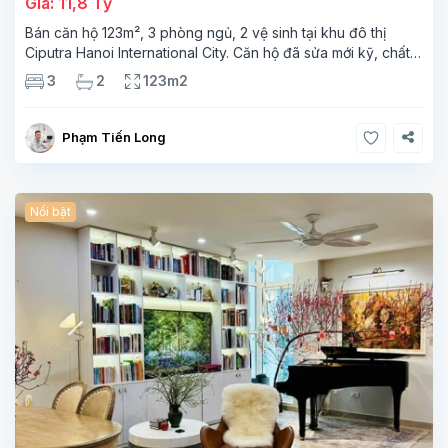
Giá: 11,8 Tỷ
Bán căn hộ 123m², 3 phòng ngủ, 2 vệ sinh tại khu đô thị
Ciputra Hanoi International City. Căn hộ đã sửa mới kỹ, chất
lượng cao, sàn gỗ, bếp hiện đại, không gian thoáng sáng.
3
2
123m2
Thông tin căn hộ: Diện tích:
Phạm Tiến Long
Nổi bật