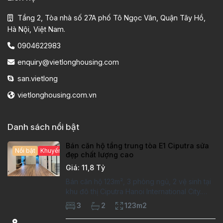
Tầng 2, Tòa nhà số 27A phố Tô Ngọc Vân, Quận Tây Hồ,
Hà Nội, Việt Nam.
0904622983
enquiry@vietlonghousing.com
san.vietlong
vietlonghousing.com.vn
Danh sách nổi bật
Bán căn hộ tầng trung tòa E1 Ciputra sửa
Nổi bật
Khuyến mại hấp dẫn
đẹp chất lượng cao
Giá: 11,8 Tỷ
Bán căn hộ 123m², 3 phòng ngủ, 2 vệ sinh tại
khu đô thị Ciputra Hanoi International City.
Căn hộ đã sửa mới kỹ, chất lượng cao, sàn
3
2
123m2
gỗ, bếp hiện đại, không gian thoáng sáng.
Thông tin căn hộ: Diện tích: