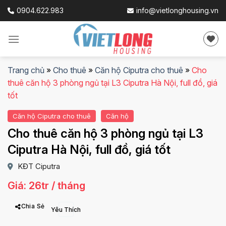
Skip
0904.622.983
info@vietlonghousing.vn
to
content
Trang chủ
»
Cho thuê
»
Căn hộ Ciputra cho thuê
»
Cho
thuê căn hộ 3 phòng ngủ tại L3 Ciputra Hà Nội, full đồ, giá
tốt
Căn hộ Ciputra cho thuê
Căn hộ
Cho thuê căn hộ 3 phòng ngủ tại L3
Ciputra Hà Nội, full đồ, giá tốt
KĐT Ciputra
Giá: 26tr / tháng
Chia Sẻ