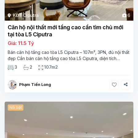
KĐT Ciputra
6
Căn hộ nội thất mới tầng cao cần tìm chủ mới
tại tòa L5 Ciputra
Giá: 11.5 Tỷ
Bán căn hộ tầng cao tòa L5 Ciputra – 107m², 3PN, đủ nội thất
đẹp Cần bán căn hộ tầng cao tòa L5 Ciputra, diện tích
107m², thiết kế 3 phòng ngủ – 2 vệ sinh, không gian rộng
3
2
107m2
thoáng. Căn
Phạm Tiến Long
Nổi bật