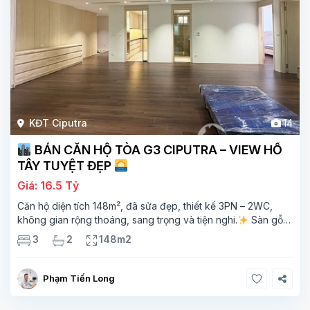
KĐT Ciputra
14
BÁN CĂN HỘ TÒA G3 CIPUTRA – VIEW HỒ
TÂY TUYỆT ĐẸP
Giá: 16.5 Tỷ
Căn hộ diện tích 148m², đã sửa đẹp, thiết kế 3PN – 2WC,
không gian rộng thoáng, sang trọng và tiện nghi.
Sàn gỗ
cao cấp, ánh sáng tự nhiên chan hòa, view hồ Tây đắt giá –
3
2
148m2
mang lại
Phạm Tiến Long