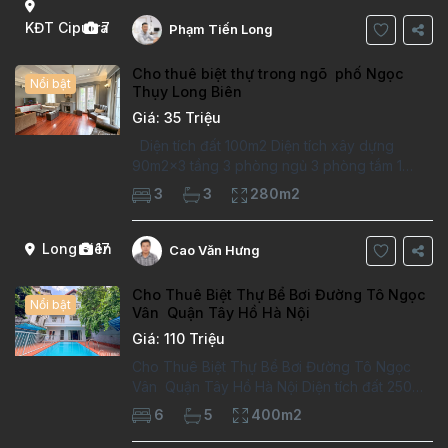
Thông tin căn hộ: Diện tích:
KĐT Ciputra
7
Phạm Tiến Long
Cho thuê biệt thự trong ngõ phố Ngọc
Nổi bật
Thụy Long Biên
Giá: 35 Triệu
Diện tích đất 100m2 Diện tích xây dựng
90m2x3 tầng 3 phòng ngủ 3 phòng tắm 1
phòng làm việc Vị trí ý tưởng 10 phút đi bộ tới
3
3
280m2
trường việt pháp Ngôi nhà được thiết kế theo
kiểu phát cổ,trong khu dân
Long Biên
17
Cao Văn Hưng
Cho Thuê Biệt Thự Bể Bơi Đường Tô Ngọc
Nổi bật
Vân Quận Tây Hồ Hà Nội
Giá: 110 Triệu
Cho Thuê Biệt Thự Bể Bơi Đường Tô Ngọc
Vân Quận Tây Hồ Hà Nội Diện tích đất 250m2
Diện tích xây dựng 100m2 Xây 4 tầng, 6
6
5
400m2
phòng ngủ 5 phòng tắm Tầng 1, , phòng
khách , phòng bếp-1wc Tầng 2, 2 phòng