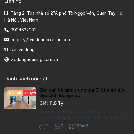
Liên hệ
Tầng 2, Tòa nhà số 27A phố Tô Ngọc Vân, Quận Tây Hồ,
Hà Nội, Việt Nam.
0904622983
enquiry@vietlonghousing.com
san.vietlong
vietlonghousing.com.vn
Danh sách nổi bật
Bán căn hộ tầng trung tòa E1 Ciputra sửa
Nổi bật
Khuyến mại hấp dẫn
đẹp chất lượng cao
Giá: 11,8 Tỷ
Bán căn hộ 123m², 3 phòng ngủ, 2 vệ sinh tại
khu đô thị Ciputra Hanoi International City.
Căn hộ đã sửa mới kỹ, chất lượng cao, sàn
3
2
123m2
gỗ, bếp hiện đại, không gian thoáng sáng.