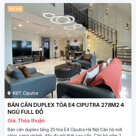
Nổi bật
KĐT Ciputra
15
BÁN CĂN DUPLEX TÒA E4 CIPUTRA 278M2 4
NGỦ FULL ĐỒ
Giá: Thỏa thuận
Bán căn duplex tầng 20 tòa E4 Ciputra Hà Nội Căn hộ mới
rộng, sang chảnh, đầy đủ nội thất cao cấp. Căn hộ gồm 2