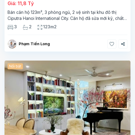
Giá: 11,8 Tỷ
Bán căn hộ 123m², 3 phòng ngủ, 2 vệ sinh tại khu đô thị
Ciputra Hanoi International City. Căn hộ đã sửa mới kỹ, chất
lượng cao, sàn gỗ, bếp hiện đại, không gian thoáng sáng.
3
2
123m2
Thông tin căn hộ: Diện tích:
Phạm Tiến Long
Nổi bật