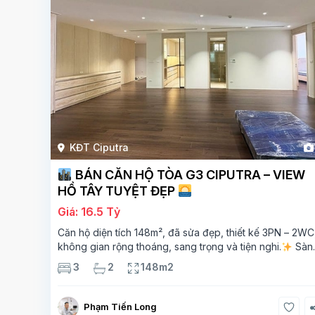
KĐT Ciputra
BÁN CĂN HỘ TÒA G3 CIPUTRA – VIEW
HỒ TÂY TUYỆT ĐẸP
Giá: 16.5 Tỷ
Căn hộ diện tích 148m², đã sửa đẹp, thiết kế 3PN – 2WC
không gian rộng thoáng, sang trọng và tiện nghi.
Sàn
gỗ cao cấp, ánh sáng tự nhiên chan hòa, view hồ Tây đ
3
2
148m2
giá – mang lại
Phạm Tiến Long