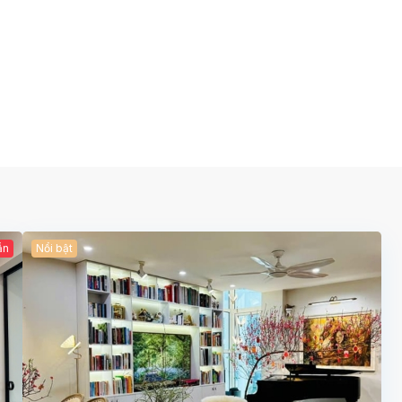
ẫn
Nổi bật