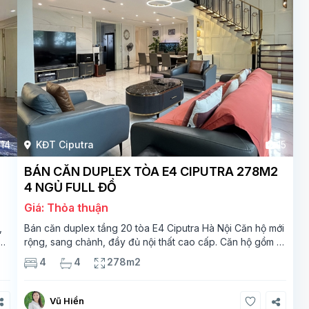
14
KĐT Ciputra
15
BÁN CĂN DUPLEX TÒA E4 CIPUTRA 278M2
4 NGỦ FULL ĐỒ
Giá: Thỏa thuận
,
Bán căn duplex tầng 20 tòa E4 Ciputra Hà Nội Căn hộ mới
rộng, sang chảnh, đầy đủ nội thất cao cấp. Căn hộ gồm 2
ắt
tầng. Tầng 1 rộng 142m2 bao gồm phòng khách, phòng
4
4
278m2
ăn, phòng bếp, 2 phòng ngủ,
Vũ Hiền