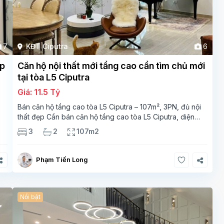
7
KĐT Ciputra
6
ẹp
Căn hộ nội thất mới tầng cao cần tìm chủ mới
tại tòa L5 Ciputra
Giá: 11.5 Tỷ
Bán căn hộ tầng cao tòa L5 Ciputra – 107m², 3PN, đủ nội
thất đẹp Cần bán căn hộ tầng cao tòa L5 Ciputra, diện
g
tích 107m², thiết kế 3 phòng ngủ – 2 vệ sinh, không gian
3
2
107m2
rộng thoáng. Căn
Phạm Tiến Long
Nổi bật