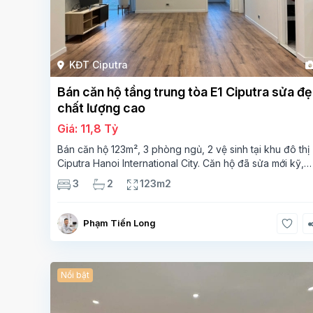
KĐT Ciputra
Bán căn hộ tầng trung tòa E1 Ciputra sửa đ
chất lượng cao
Giá: 11,8 Tỷ
Bán căn hộ 123m², 3 phòng ngủ, 2 vệ sinh tại khu đô thị
Ciputra Hanoi International City. Căn hộ đã sửa mới kỹ,
chất lượng cao, sàn gỗ, bếp hiện đại, không gian thoán
3
2
123m2
sáng. Thông tin căn hộ: Diện tích:
Phạm Tiến Long
Nổi bật