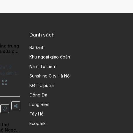
Danh sách
ầng trung
Ba Đình
ra sửa đẹp
ao
Khu ngoại giao đoàn
Nam Từ Liêm
3m², 3
ệ sinh tại
Sunshine City Hà Nội
putra Hanoi
City. Căn
KĐT Ciputra
 kỹ, chất
Đống Đa
n gỗ, bếp
ng gian
Long Biên
Thông tin
Tây Hồ
 tích:
Ecopark
t thự
hố Ngọc