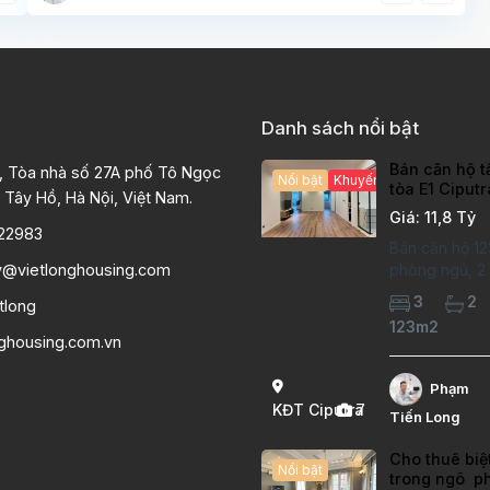
Danh sách nổi bật
Bán căn hộ t
, Tòa nhà số 27A phố Tô Ngọc
Nổi bật
Khuyến mại hấp dẫn
tòa E1 Ciput
 Tây Hồ, Hà Nội, Việt Nam.
chất lượng c
Giá: 11,8 Tỷ
22983
Bán căn hộ 12
y@vietlonghousing.com
phòng ngủ, 2 v
khu đô thị Ci
3
2
tlong
International 
123m2
hộ đã sửa mới
nghousing.com.vn
lượng cao, sà
hiện đại, khô
Phạm
thoáng sáng. 
KĐT Ciputra
7
Tiến Long
căn hộ: Diện
Cho thuê biệ
Nổi bật
trong ngõ p